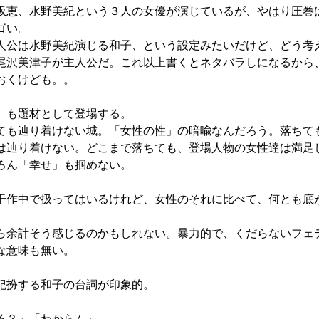
坂恵、水野美紀という３人の女優が演じているが、やはり圧巻
ゴい。
人公は水野美紀演じる和子、という設定みたいだけど、どう考
尾沢美津子が主人公だ。これ以上書くとネタバラしになるから
おくけども。。
」も題材として登場する。
ても辿り着けない城。「女性の性」の暗喩なんだろう。落ちて
は辿り着けない。どこまで落ちても、登場人物の女性達は満足
ろん「幸せ」も掴めない。
干作中で扱ってはいるけれど、女性のそれに比べて、何とも底
ら余計そう感じるのかもしれない。暴力的で、くだらないフェ
な意味も無い。
紀扮する和子の台詞が印象的。
る？」「わからん」