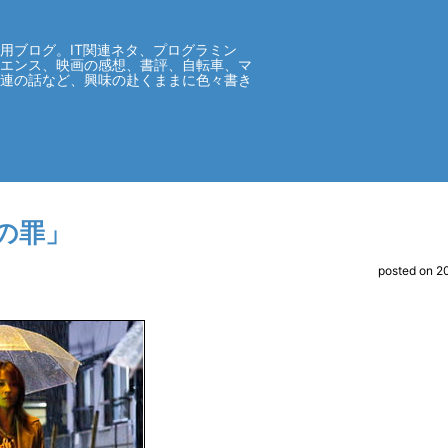
用ブログ。IT関連ネタ、プログラミン
イエンス、映画の感想、書評、自転車、マ
関連の話など、興味の赴くままに色々書き
の罪」
posted on 2