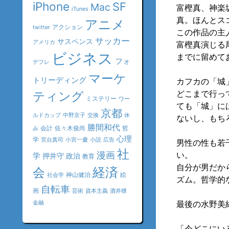
iPhone
SF
Mac
富樫真、神楽
iTunes
真。ほんとス
アニメ
アクション
twitter
この作品の主
サッカー
サスペンス
アメリカ
富樫真演じる
ビジネス
までに留めて
フォ
デフレ
マーケ
トリーディング
カフカの「城
どこまで行っ
ティング
ミステリー
ワー
ても「城」に
京都
ルドカップ
中野京子
交換
休
ないし、もち
勝間和代
会計
佐々木俊尚
哲
み
心理
学
宮台真司
小宮一慶
小説
広告
男性の性も若
社
漫画
い。
学
押井守
政治
教育
自分が男だか
会
経済
神山健治
絵
社会学
ズム。哲学的
自転車
画
芸術
資本主義
酒井穣
最後の水野美
金融
「今どこにい