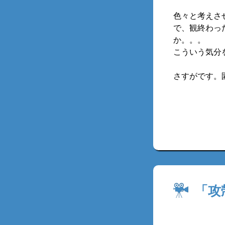
色々と考えさ
で、観終わっ
か。。。
こういう気分
さすがです。
「攻殻