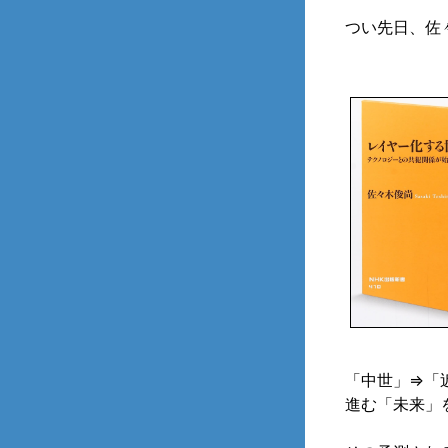
つい先日、佐
「中世」⇒「
進む「未来」