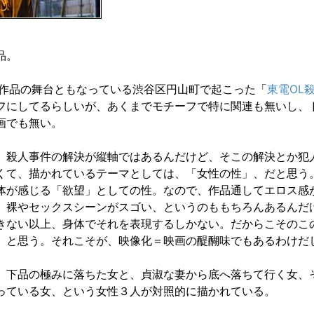
品。
この作品の舞台ともなっている渋谷区円山町で起こった「
東電OL
フにしてるらしいが、あくまでモチーフで特に関連も無いし、
画でも無い。
、殺人事件の解決が縦軸ではあるんだけど、そこの解決とか犯
くて、描かれているテーマとしては、「女性の性」、だと思う
体が感じる「欲望」としての性。なので、作品通してエロス感
、裸やセックスシーンがスゴい、というのももちろんあるんだ
きない以上、身体でそれを表現するしかない。だからこそのこ
、と思う。それこそが、映像化＝映画の醍醐味でもあるわけだ
、下品の極みに落ちた女と、貞淑な妻から底へ落ちて行く女、
っている女、という女性３人が対照的に描かれている。