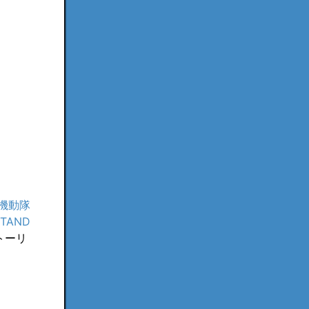
機動隊
TAND
トーリ