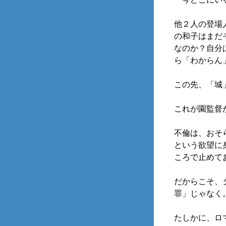
他２人の登場
の和子はまだ
なのか？自分
ら「わからん
この先、「城
これが園監督
不倫は、おそ
という欲望に
ころで止めて
だからこそ、タ
罪」じゃなく
たしかに、ロ