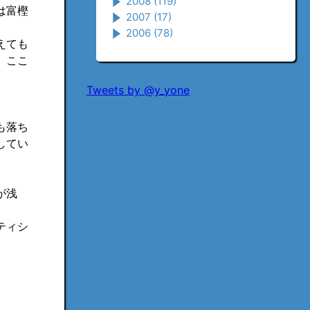
2008
(119)
は富樫
2007
(17)
2006
(78)
えても
、ここ
Tweets by @y_yone
も落ち
してい
が浅
ティシ