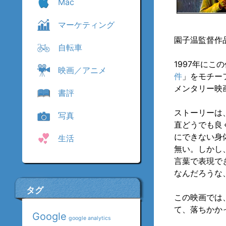
Mac
マーケティング
園子温監督作
自転車
1997年に
映画／アニメ
件
」をモチー
メンタリー映
書評
ストーリーは
写真
直どうでも良
にできない身
生活
無い。しかし
言葉で表現で
なんだろうな
タグ
この映画では
て、落ちかか
Google
google analytics