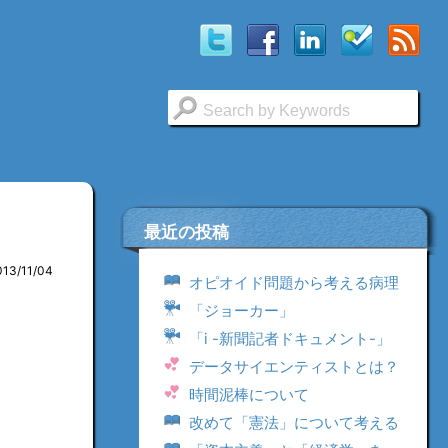
最近の投稿
013/11/04
オピオイド問題から考える病理
「ジョーカー」
「i -新聞記者ドキュメント-」
データサイエンティストとは？
時間泥棒について
改めて「憲法」について考える