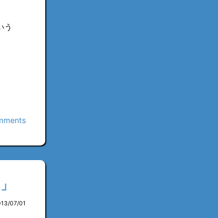
いう
mments
n」
013/07/01