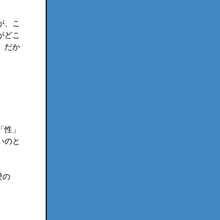
が、こ
がどこ
。だか
「性」
いのと
愛の