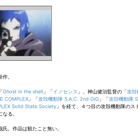
新作。
「
Ghost in the shell
」「
イノセンス
」、神山健治監督の「
攻殻
E COMPLEX
」「
攻殻機動隊 S.A.C. 2nd GIG
」「
攻殻機動隊 S
EX Solid State Society
」を経て、４つ目の攻殻機動隊のス
になる。
哉氏。作品は観たこと無い。