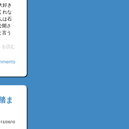
大好き
くれな
んは石
公開さ
と言う
きを読む
mments
踏ま
013/06/10