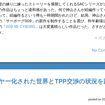
督の練りに練ったストーリーを展開してくれるSACシリーズが
の作品はちょっと違和感があった。何で神山さんが続編作って
って。続編作るという噂も一時期聞かれたけど、結局、神山さ
の「サーボーグ009」の新作を制作することを選び、昨年劇場
の「
009 RE:CYBORG
」は大変素晴らしい作品だった。さすが
ィ。
⇒ 続
No Co
ヤー化された世界とTPP交渉の状況を
posted on 2