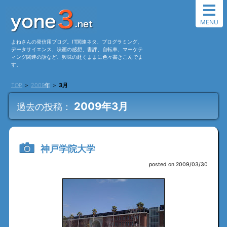
MENU
よねさんの発信用ブログ。IT関連ネタ、プログラミング、
データサイエンス、映画の感想、書評、自転車、マーケテ
ィング関連の話など、興味の赴くままに色々書きこんでま
す。
TOP
＞
2009年
＞
3月
2009年3月
過去の投稿：
神戸学院大学
posted on 2009/03/30