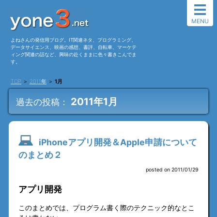
MENU
よねさんの発信用ブログ。IT関連ネタ、プログラミング、
データサイエンス、映画の感想、書評、自転車、マーケテ
ィング関連の話など、興味の赴くままに色々書きこんでま
す。
TOP
＞
2011年
＞
1月
2011年1月
過去の投稿：
iPhoneアプリ開発＆Apple申請について
のまとめ２
posted on 2011/01/29
アプリ開発
このまとめでは、プログラム書く際のテクニック的なとこ