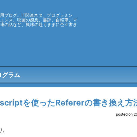
用ブログ。IT関連ネタ、プログラミン
イエンス、映画の感想、書評、自転車、マ
関連の話など、興味の赴くままに色々書き
ログラム
ascriptを使ったRefererの書き換え方
posted on 2
り。