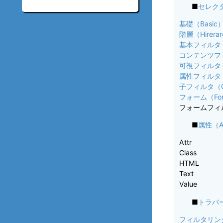
■
セレクタ（
基礎（Basic
階層（Hirera
基本フィルタ（Ba
コンテンツフィルタ
可視フィルタ（Vis
属性フィルタ（A
子フィルタ（Chi
フォーム（Fo
フォームフィルタ（
■
属性（At
Attr
Class
HTML
Text
Value
■
トラバース
フィルタリング（