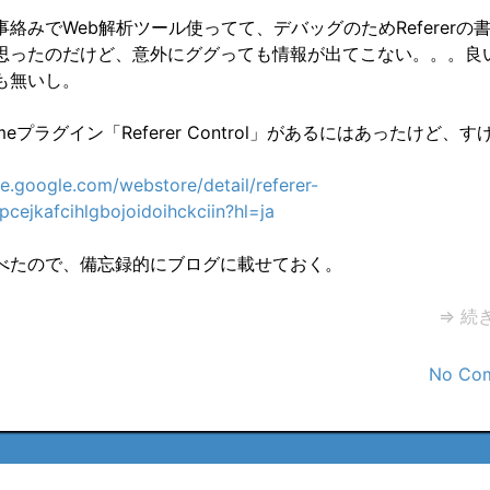
絡みでWeb解析ツール使ってて、デバッグのためRefererの
思ったのだけど、意外にググっても情報が出てこない。。。良
も無いし。
meプラグイン「Referer Control」があるにはあったけど、
e.google.com/webstore/detail/referer-
pcejkafcihlgbojoidoihckciin?hl=ja
べたので、備忘録的にブログに載せておく。
⇒ 続
No Co