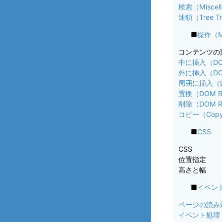
検索（Miscella
連鎖（Tree Tr
■
操作（Ma
コンテンツの変更
中に挿入（DOM I
外に挿入（DOM I
周囲に挿入（DOM
置換（DOM Re
削除（DOM R
コピー（Copy
■
CSS
CSS
位置指定
高さと幅
■
イベント
ページの読み込み
イベント処理（Ev