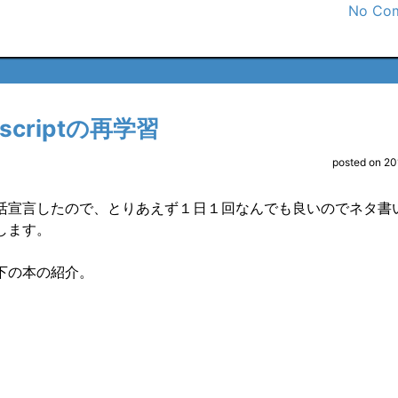
No Co
ascriptの再学習
posted on 2
活宣言したので、とりあえず１日１回なんでも良いのでネタ書
します。
下の本の紹介。