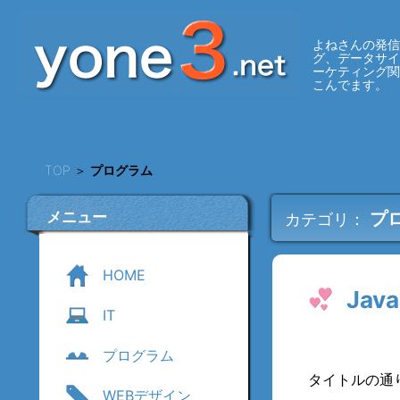
よねさんの発信
グ、データサ
ーケティング
こんでます。
TOP
＞
プログラム
メニュー
プ
カテゴリ：
HOME
Jav
IT
プログラム
タイトルの通
WEBデザイン