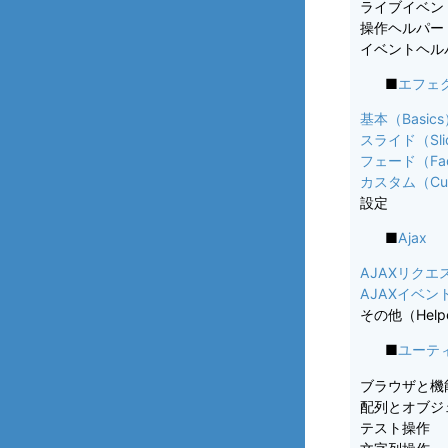
ライブイベント（B
操作ヘルパー
イベントヘル
■
エフェク
基本（Basic
スライド（Sli
フェード（Fad
カスタム（Cu
設定
■
Ajax
AJAXリクエスト
AJAXイベント（G
その他（Helper 
■
ユーティリ
ブラウザと機
配列とオブジ
テスト操作