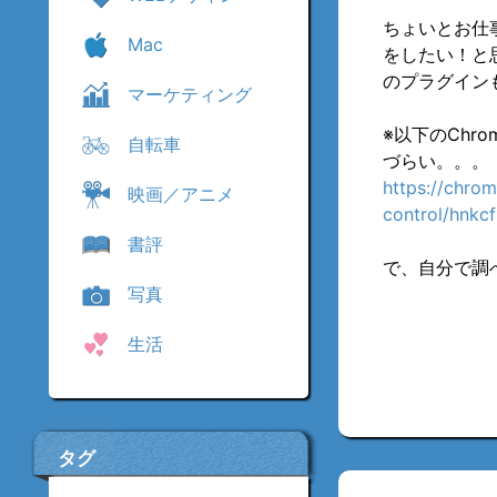
ちょいとお仕事
Mac
をしたい！と
のプラグイン
マーケティング
※以下のChro
自転車
づらい。。。
https://chrom
映画／アニメ
control/hnkcf
書評
で、自分で調
写真
生活
タグ