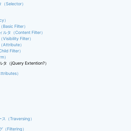
Selector）
）
rcy）
sic Filter）
（Content Filter）
ibility Filter）
ttribute）
ld Filter）
rm）
jQuery Extention?）
tributes）
（Traversing）
Filtering）