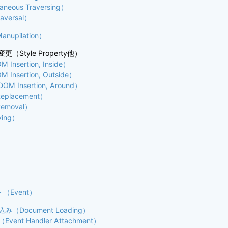
neous Traversing）
aversal）
nupilation）
（Style Property他）
nsertion, Inside）
nsertion, Outside）
 Insertion, Around）
placement）
emoval）
ing）
（Event）
（Document Loading）
ent Handler Attachment）