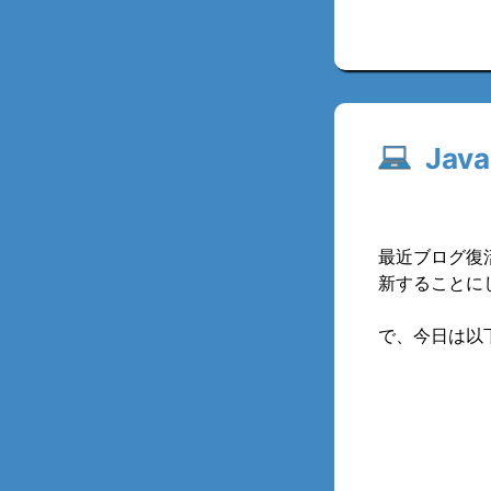
Jav
最近ブログ復
新することに
で、今日は以