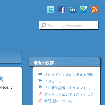
最近の投稿
オピオイド問題から考える病理
法
「ジョーカー」
「i -新聞記者ドキュメント-」
016/06/12
データサイエンティストとは？
時間泥棒について