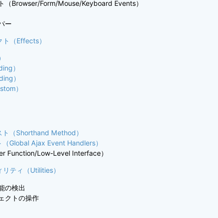
rowser/Form/Mouse/Keyboard Events）
パー
ト（Effects）
s）
ding）
ing）
stom）
（Shorthand Method）
lobal Ajax Event Handlers）
Function/Low-Level Interface）
ティ（Utilities）
能の検出
ェクトの操作