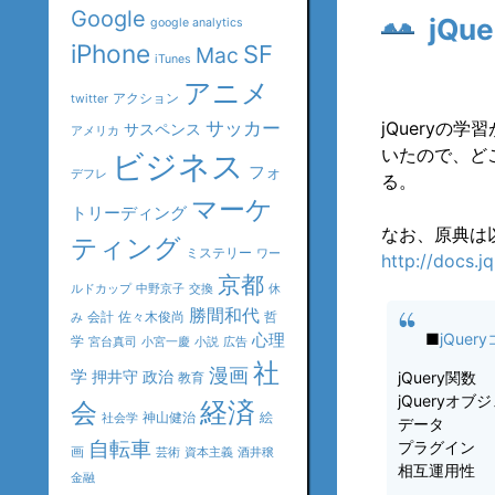
Google
jQ
google analytics
iPhone
SF
Mac
iTunes
アニメ
アクション
twitter
サッカー
jQueryの
サスペンス
アメリカ
いたので、ど
ビジネス
フォ
デフレ
る。
マーケ
トリーディング
なお、原典は以
ティング
ミステリー
ワー
http://docs.
京都
ルドカップ
中野京子
交換
休
勝間和代
会計
佐々木俊尚
哲
み
心理
■
jQuer
学
宮台真司
小宮一慶
小説
広告
社
漫画
学
押井守
政治
jQuery関数
教育
jQueryオ
会
経済
神山健治
絵
社会学
データ
自転車
プラグイン
画
芸術
資本主義
酒井穣
相互運用性
金融