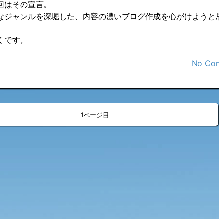
回はその宣言。
なジャンルを深堀した、内容の濃いブログ作成を心がけようと
くです。
No Co
»
<
>
1