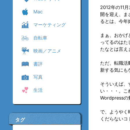
2012年の1
Mac
開を迎え、ま
るとは、今年
マーケティング
まぁ、おかげ
自転車
ってるのはた
たなとは言え
映画／アニメ
ただ、転職活
書評
新する気にも
写真
そういえば、
生活
い・・・。こ
Wordpre
で、ようやく
くだらないコ
タグ