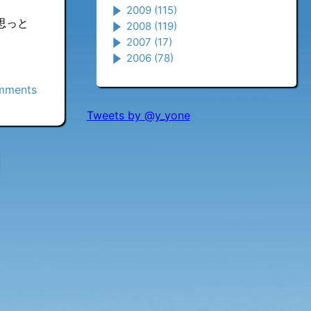
2009
(115)
思っと
2008
(119)
2007
(17)
2006
(78)
mments
Tweets by @y_yone