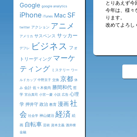
とりあえず今
Google
google analytics
今年は、様々
iPhone
SF
Mac
iTunes
ります。
アニメ
改めてよろし
アクション
twitter
サッカー
サスペンス
アメリカ
ビジネス
フォ
デフレ
マーケ
トリーディング
ティング
«
ミステリー
ワー
京都
ルドカップ
中野京子
交換
休
勝間和代
会計
佐々木俊尚
哲
み
心理
学
宮台真司
小宮一慶
小説
広告
社
漫画
学
押井守
政治
教育
会
経済
神山健治
絵
社会学
自転車
画
芸術
資本主義
酒井穣
金融