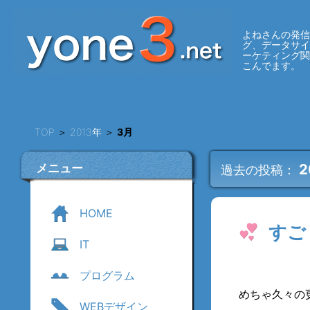
よねさんの発信
グ、データサ
ーケティング
こんでます。
TOP
＞
2013年
＞
3月
メニュー
2
過去の投稿：
HOME
すご
IT
プログラム
めちゃ久々の
WEBデザイン