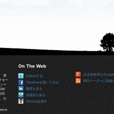
On The Web
ほぼ未使用なGoogl
。 過
Followする
クター
RSSリーダーに登録
Timelineを覗いてみる
イン〜
職歴を見る
O対
対応
居場所を探る
め、お
GitHub活用中
ience