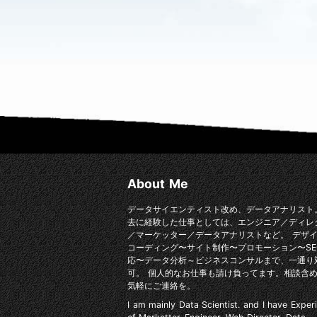
About Me
データサイエンティスト改め、データアナリスト
去に経験した仕事としては、エンジニア／ディレ
／マーケッター／データアナリストなど。 デザ
コーディング〜サイト制作〜プロモーション〜SE
応〜データ分析～ビジネスコンサルまで、一通り
可。 個人的なお仕事も請け負ってます。相談含
気軽にご連絡を。
I am mainly Data Scientist. and I have Exper