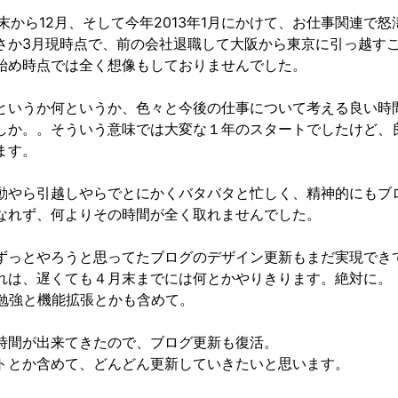
1月末から12月、そして今年2013年1月にかけて、お仕事関連で怒
さか3月現時点で、前の会社退職して大阪から東京に引っ越す
始め時点では全く想像もしておりませんでした。
というか何というか、色々と今後の仕事について考える良い時
しか。。そういう意味では大変な１年のスタートでしたけど、
ます。
動やら引越しやらでとにかくバタバタと忙しく、精神的にもブ
なれず、何よりその時間が全く取れませんでした。
ずっとやろうと思ってたブログのデザイン更新もまだ実現でき
れは、遅くても４月末までには何とかやりきります。絶対に。
ssの勉強と機能拡張とかも含めて。
時間が出来てきたので、ブログ更新も復活。
トとか含めて、どんどん更新していきたいと思います。