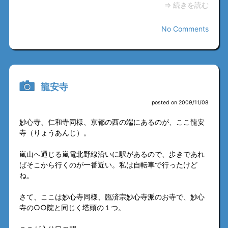
⇒ 続きを読む
No Comments
龍安寺
posted on 2009/11/08
妙心寺、仁和寺同様、京都の西の端にあるのが、ここ龍安
寺（りょうあんじ）。
嵐山へ通じる嵐電北野線沿いに駅があるので、歩きであれ
ばそこから行くのが一番近い。私は自転車で行ったけど
ね。
さて、ここは妙心寺同様、臨済宗妙心寺派のお寺で、妙心
寺の○○院と同じく塔頭の１つ。