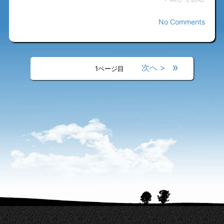
No Comments
«
»
<
>
1