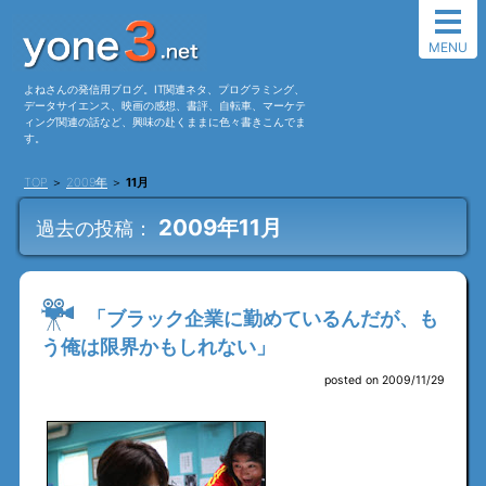
MENU
よねさんの発信用ブログ。IT関連ネタ、プログラミング、
データサイエンス、映画の感想、書評、自転車、マーケテ
ィング関連の話など、興味の赴くままに色々書きこんでま
す。
TOP
＞
2009年
＞
11月
2009年11月
過去の投稿：
「ブラック企業に勤めているんだが、も
う俺は限界かもしれない」
posted on 2009/11/29