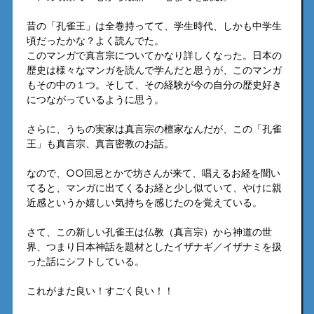
昔の「孔雀王」は全巻持ってて、学生時代、しかも中学生
頃だったかな？よく読んでた。
このマンガで真言宗についてかなり詳しくなった。日本の
歴史は様々なマンガを読んで学んだと思うが、このマンガ
もその中の１つ。そして、その経験が今の自分の歴史好き
につながっているように思う。
さらに、うちの実家は真言宗の檀家なんだが、この「孔雀
王」も真言宗、真言密教のお話。
なので、○○回忌とかで坊さんが来て、唱えるお経を聞い
てると、マンガに出てくるお経と少し似ていて、やけに親
近感というか嬉しい気持ちを感じたのを覚えている。
さて、この新しい孔雀王は仏教（真言宗）から神道の世
界、つまり日本神話を題材としたイザナギ／イザナミを扱
った話にシフトしている。
これがまた良い！すごく良い！！