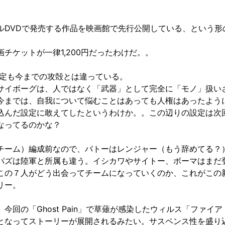
ルDVDで発売する作品を映画館で先行公開している、という形
チケットが一律1,200円だったわけだ。。
設定も今までの攻殻とは違っている。
サイボーグは、人ではなく「武器」として完全に「モノ」扱い
今までは、自我について悩むことはあっても人権はあったよう
込んだ設定に敢えてしたというわけか。。この辺りの設定は次
なってるのかな？
チーム）編成前なので、バトーはレンジャー（もう辞めてる？
パズは陸軍と所属も違う。イシカワやサイトー、ボーマはまだ
この７人がどう出会ってチームになっていくのか、これがこの
リー。
今回の「Ghost Pain」で草薙が感染したウィルス「ファイ
となってストーリーが展開されるみたい。サスペンス性を盛り