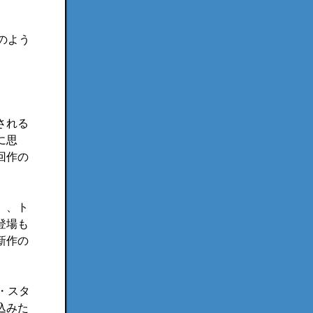
のよう
される
に思
回作の
）、ト
登場も
新作の
ア・スタ
込みた