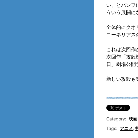
い、とパンフ
ういう展開に
全体的にクオ
コーネリアス
これは次回作
次回作「攻殻機動隊
日」劇場公開
新しい攻殻も
Category:
映画
Tags:
アニメ
,