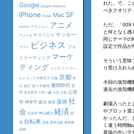
れた。で、こ
Google
google analytics
べきクオリテ
iPhone
SF
Mac
iTunes
アニメ
ただ、「009
アクション
twitter
と何となく感
サッカー
サスペンス
アメリカ
同じテーマの
ビジネス
設定で作品が
フォ
デフレ
マーケ
トリーディング
そういう意味
ティング
り受け入れら
ミステリー
ワー
京都
ルドカップ
中野京子
交換
休
今回の攻殻機
勝間和代
会計
佐々木俊尚
哲
み
過去の攻殻機
心理
学
宮台真司
小宮一慶
小説
広告
社
漫画
学
押井守
政治
教育
劇場入ったと
会
経済
やプロット渡
神山健治
絵
社会学
かったんだ、
自転車
画
芸術
資本主義
酒井穣
く違う時間軸
金融
草薙の生い立