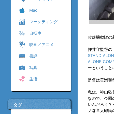
Mac
マーケティング
自転車
攻殻機動隊の
映画／アニメ
押井守監督の
STAND ALON
書評
ALONE COMPL
写真
ーということ
生活
監督は黄瀬和
私は、神山監
なので、今回
いんだろう？
タグ
ノ森章太郎氏