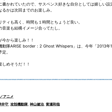
に書かれていたので、サスペンス好きな自分としては嬉しい設
なるかは次回までのお楽しみ。
リティも高く、時間も１時間とちょうど良い。
の音楽も結構イメージ合ってたし。
が今から楽しみ！！
ARISE border：2 Ghost Whispers」は、今年「2013年1
予定。
楽しめそうだ！！
／アニメ
押井守
,
攻殻機動隊
,
神山健治
,
黄瀬和哉