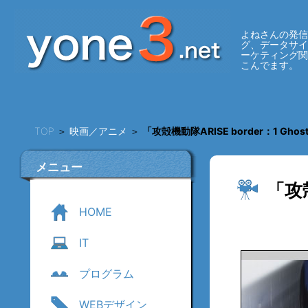
よねさんの発信
グ、データサ
ーケティング
こんでます。
TOP
＞
映画／アニメ
＞
「攻殻機動隊ARISE border：1 Ghost
メニュー
「攻殻
HOME
IT
プログラム
WEBデザイン