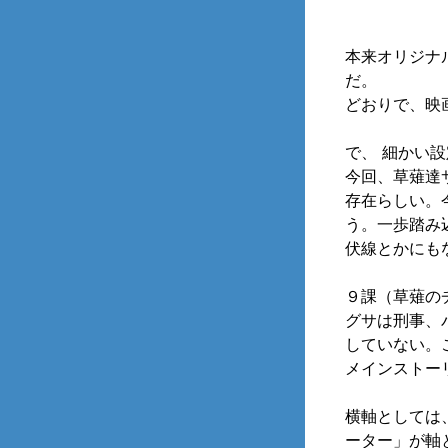
本来オリジナ
だ。
どおりで、映画
で、 細かい
今回、草薙達
存在らしい。
う。一歩踏み
伏線とかにも
９課（草薙の
グサは刑事、
していない。
メインストー
横軸としては、
ーター」が軸