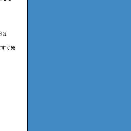
分ほ
にすぐ発