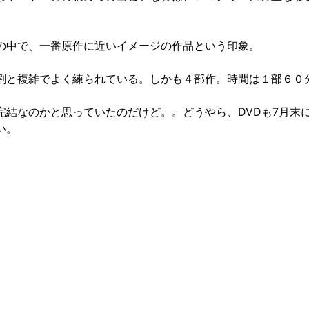
の中で、一番原作に近いイメージの作品という印象。
割と複雑でよく練られている。しかも４部作。時間は１部６０
完結なのかと思っていたのだけど。。どうやら、DVDも7月末
い。