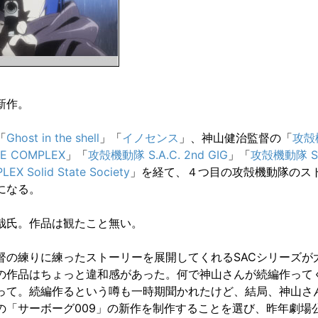
新作。
「
Ghost in the shell
」「
イノセンス
」、神山健治監督の「
攻殻
E COMPLEX
」「
攻殻機動隊 S.A.C. 2nd GIG
」「
攻殻機動隊 S
EX Solid State Society
」を経て、４つ目の攻殻機動隊のス
になる。
哉氏。作品は観たこと無い。
督の練りに練ったストーリーを展開してくれるSACシリーズが
の作品はちょっと違和感があった。何で神山さんが続編作って
って。続編作るという噂も一時期聞かれたけど、結局、神山さ
の「サーボーグ009」の新作を制作することを選び、昨年劇場