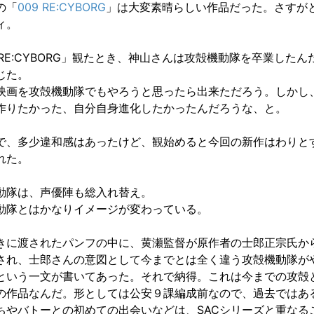
の「
009 RE:CYBORG
」は大変素晴らしい作品だった。さすが
ィ。
 RE:CYBORG」観たとき、神山さんは攻殻機動隊を卒業したん
じた。
映画を攻殻機動隊でもやろうと思ったら出来ただろう。しかし
作りたかった、自分自身進化したかったんだろうな、と。
で、多少違和感はあったけど、観始めると今回の新作はわりと
れた。
動隊は、声優陣も総入れ替え。
動隊とはかなりイメージが変わっている。
きに渡されたパンフの中に、黄瀬監督が原作者の士郎正宗氏か
され、士郎さんの意図として今までとは全く違う攻殻機動隊が
という一文が書いてあった。それで納得。これは今までの攻殻
の作品なんだ。形としては公安９課編成前なので、過去ではあ
ちやバトーとの初めての出会いなどは、SACシリーズと重なる