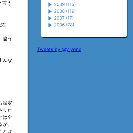
と言う
2009
(115)
2008
(119)
2007
(17)
だな、
2006
(78)
、違う
Tweets by @y_yone
すんな
ら設定
やりた
とは全
るが、
ことは