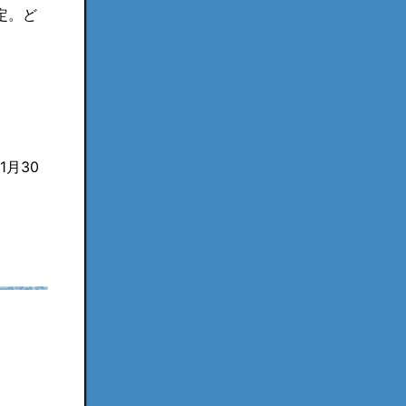
定。ど
1月30