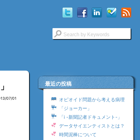
最近の投稿
n」
013/07/01
オピオイド問題から考える病理
「ジョーカー」
「i -新聞記者ドキュメント-」
データサイエンティストとは？
時間泥棒について