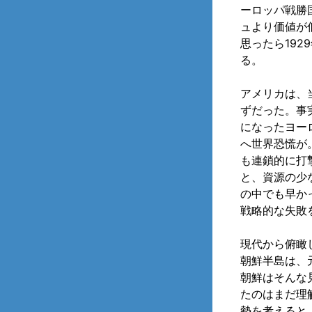
ーロッパ戦勝
ュより価値が
思ったら19
る。
アメリカは、
ずだった。事
になったヨー
へ世界恐慌が
も連鎖的に打
と、資源の少
の中でも早か
戦略的な失敗
現代から俯瞰
朝鮮半島は、
朝鮮はそんな
たのはまだ理
勢を考えると