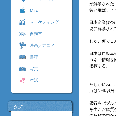
が解禁された
笑い飛ばすよ
Mac
マーケティング
日本企業は今
現に解禁され
自転車
じゃ、何でこ
映画／アニメ
日本は自動車
書評
カネ／情報を
指摘する。
写真
生活
たしかにね。
力はNHK以
銀行もバブル
タグ
を生んだ体質
の反省で向か