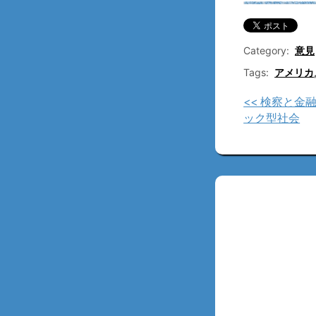
Category:
意見
Tags:
アメリカ
<< 検察と金
ック型社会