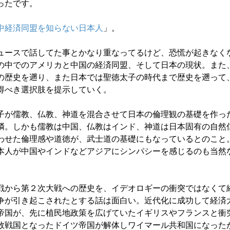
ったです。
中経済同盟を知らない日本人
」。
ュースで話してた事とかなり重なってるけど、恐慌が起きなく
の中でのアメリカと中国の経済同盟、そして日本の現状。また
の歴史を遡り、また日本では聖徳太子の時代まで歴史を遡って
得べき選択肢を提示していく。
子が儒教、仏教、神道を混合させて日本の倫理観の基礎を作っ
鱗。しかも儒教は中国、仏教はインド、神道は日本固有の自然
わせた倫理感や道徳が、武士道の基礎にもなっているとのこと
本人が中国やインドなどアジアにシンパシーを感じるのも当然
戦から第２次大戦への歴史を、イデオロギーの衝突ではなくて
争が引き起こされたとする話は面白い。近代化に成功して経済
帝国が、先に植民地政策を広げていたイギリスやフランスと衝
敗戦国となったドイツ帝国が解体しワイマール共和国になった