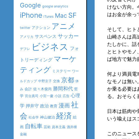
Google
けない方向。
google analytics
iPhone
SF
はお金が余っ
Mac
iTunes
アニメ
アクション
twitter
そして、ヒト
サッカー
サスペンス
山崎さんは高
アメリカ
たしかに、話
ビジネス
フォ
デフレ
とヒトやモノ
マーケ
ば地方で魅力
トリーディング
ティング
ミステリー
ワー
何より満員電
京都
なモノは無い
ルドカップ
中野京子
交換
休
勝間和代
か乗る必要は
会計
佐々木俊尚
哲
み
心理
る。おそらく
学
宮台真司
小宮一慶
小説
広告
社
漫画
学
押井守
政治
教育
日本は筋肉や
会
経済
神山健治
絵
社会学
いう喩えはス
自転車
画
芸術
資本主義
酒井穣
このニュース
金融