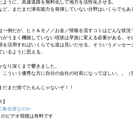
たように、高速道路を無料化して地方を活性化させる。
など、まだまだ潜在能力を発揮していない分野はいくらでもあ
は一例だが、ヒト＆モノ／お金／情報を流すコトはどんな状況
れがうまく機能していない現状は早急に変える必要がある。そ
源を活用すればいくらでも道は見いだせる。そういうメッセー
ているように思える。
かなり深くまで響きました。
、こういう優秀な方に自分の会社の社長になってほしい。。（
まだまだ捨てたもんじゃないぞ！！
ス】
三角合併なのか
のビデオ視聴は有料です