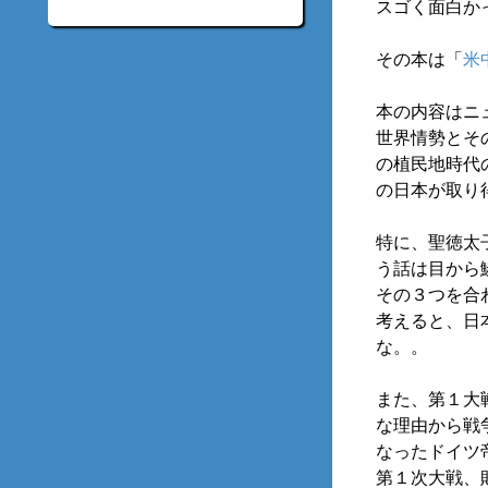
スゴく面白か
その本は「
米
本の内容はニ
世界情勢とそ
の植民地時代
の日本が取り
特に、聖徳太
う話は目から
その３つを合
考えると、日
な。。
また、第１大
な理由から戦
なったドイツ
第１次大戦、