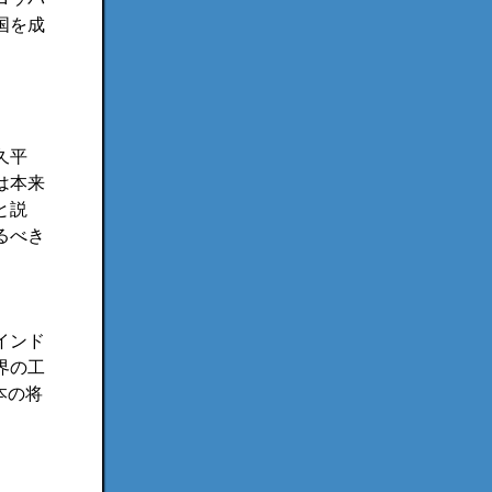
国を成
久平
は本来
と説
るべき
インド
界の工
本の将