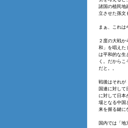
諸国の植民地
立させた孫文
まぁ、これは
２度の大戦か
和」を唱えた
は平和的な生
く。だからこ
だと。。
戦後はそれが
国連に対して
に対して日本
場となる中国
来を握る鍵に
国内では「地