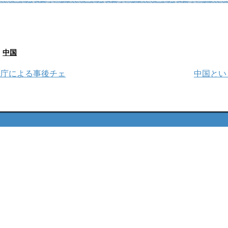
,
中国
融庁による事後チェ
中国という