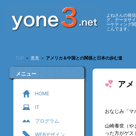
よねさんの発信
グ、データサ
ーケティング
こんでます。
TOP
＞
意見
＞
アメリカ＆中国との関係と日本の歩む道
メニュー
アメ
HOME
IT
おなじみ「マ
プログラム
山崎養世（や
った方がゲス
WEBデザイン