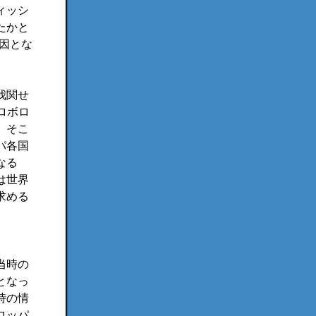
ィッシ
たかと
要因とな
我関せ
ロボロ
、そこ
パ各国
なる
は世界
求める
当時の
となっ
時の情
ロッパ