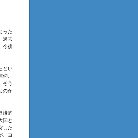
なった
、過去
、今後
たとい
信仰、
。そう
なのか
経済的
大国と
突した
が、ヨ