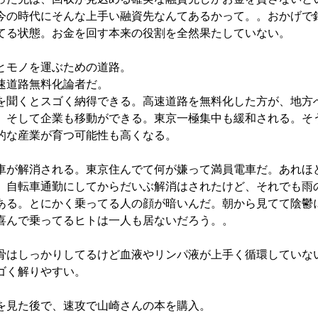
今の時代にそんな上手い融資先なんてあるかって。。おかげで
てる状態。お金を回す本来の役割を全然果たしていない。
とモノを運ぶための道路。
速道路無料化論者だ。
を聞くとスゴく納得できる。高速道路を無料化した方が、地方
、そして企業も移動ができる。東京一極集中も緩和される。そ
的な産業が育つ可能性も高くなる。
車が解消される。東京住んでて何が嫌って満員電車だ。あれほ
。自転車通勤にしてからだいぶ解消はされたけど、それでも雨
ある。とにかく乗ってる人の顔が暗いんだ。朝から見てて陰鬱
喜んで乗ってるヒトは一人も居ないだろう。。
骨はしっかりしてるけど血液やリンパ液が上手く循環していな
ゴく解りやすい。
を見た後で、速攻で山崎さんの本を購入。