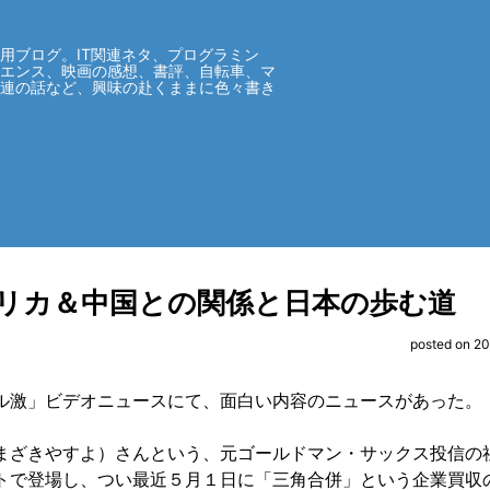
用ブログ。IT関連ネタ、プログラミン
イエンス、映画の感想、書評、自転車、マ
関連の話など、興味の赴くままに色々書き
リカ＆中国との関係と日本の歩む道
posted on 2
ル激」ビデオニュースにて、面白い内容のニュースがあった。
まざきやすよ）さんという、元ゴールドマン・サックス投信の
トで登場し、つい最近５月１日に「三角合併」という企業買収