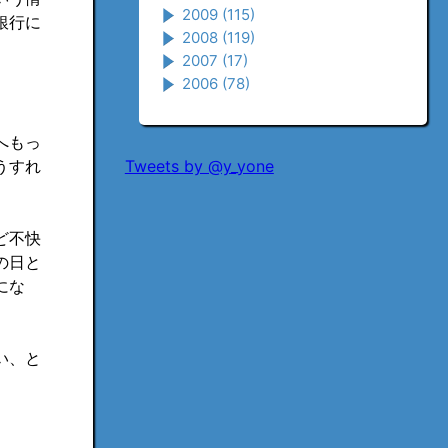
2009
(115)
銀行に
2008
(119)
2007
(17)
2006
(78)
へもっ
うすれ
Tweets by @y_yone
ど不快
の日と
にな
い、と