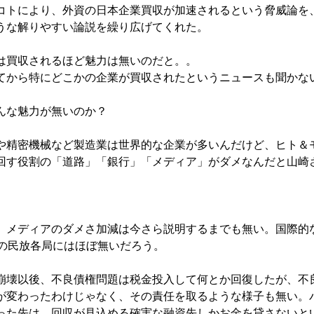
コトにより、外資の日本企業買収が加速されるという脅威論を
うな解りやすい論説を繰り広げてくれた。
は買収されるほど魅力は無いのだと。。
てから特にどこかの企業が買収されたというニュースも聞かな
んな魅力が無いのか？
や精密機械など製造業は世界的な企業が多いんだけど、ヒト＆
回す役割の「道路」「銀行」「メディア」がダメなんだと山崎
。メディアのダメさ加減は今さら説明するまでも無い。国際的
外の民放各局にはほぼ無いだろう。
崩壊以後、不良債権問題は税金投入して何とか回復したが、不
が変わったわけじゃなく、その責任を取るような様子も無い。
った先は、回収が見込める確実な融資先しかお金を貸さないと