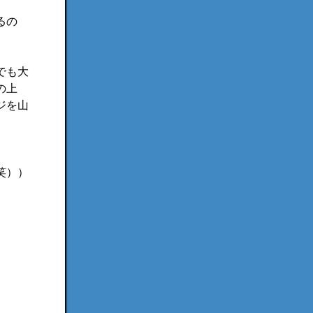
るの
でも大
の上
ジを山
笑））