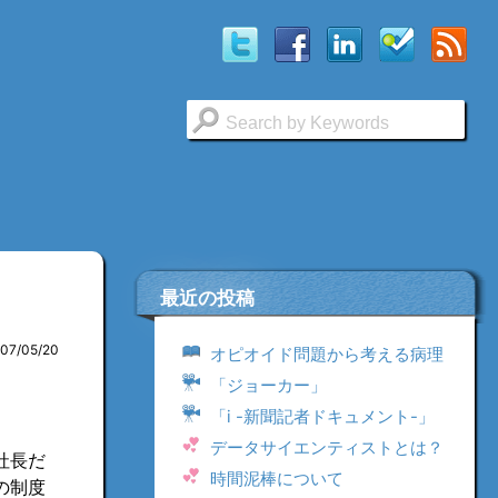
最近の投稿
007/05/20
オピオイド問題から考える病理
「ジョーカー」
「i -新聞記者ドキュメント-」
データサイエンティストとは？
社長だ
時間泥棒について
の制度