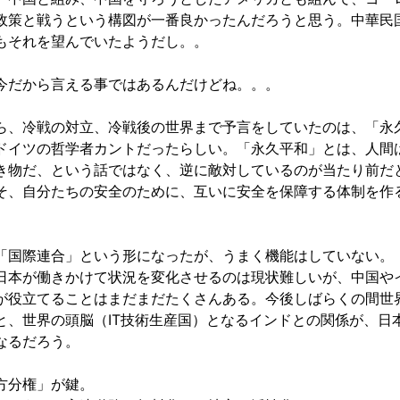
政策と戦うという構図が一番良かったんだろうと思う。中華民
もそれを望んでいたようだし。。
今だから言える事ではあるんだけどね。。。
ら、冷戦の対立、冷戦後の世界まで予言をしていたのは、「永
ドイツの哲学者カントだったらしい。「永久平和」とは、人間
き物だ、という話ではなく、逆に敵対しているのが当たり前だ
そ、自分たちの安全のために、互いに安全を保障する体制を作
「国際連合」という形になったが、うまく機能はしていない。
日本が働きかけて状況を変化させるのは現状難しいが、中国や
が役立てることはまだまだたくさんある。今後しばらくの間世
と、世界の頭脳（IT技術生産国）となるインドとの関係が、日
なるだろう。
方分権」が鍵。