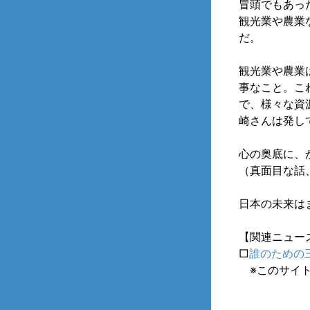
冒頭でもあっ
観光業や農業
だ。
観光業や農業
事なこと。こ
で、様々な資
崎さんは発し
心の奥底に、
（真面目な話
日本の未来は
【関連ニュー
□
誰のための
※このサイト