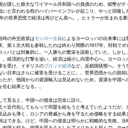
国が課した膨大なワイマール共和国への負債のため、紙幣がテ
低いと言われる程のハイパーインフレが起こり、やっと回復し
29年の世界恐慌で経済は再びどん底へ。。ヒトラーが生まれる
当時の外交政策は
モンロー主義
によるヨーロッパの出来事には
実、第１次大戦も参戦したのは終わり間際の1917年。対戦でボ
ロッパとは対象的に、一人勝ちの繁栄を謳歌していた。しかし
。。経済的な打撃を追い、経済は縮小し内需中心へ。ヨーロッ
撃を受け、イギリスの
ブロック経済
など、反鎖国状態へ。そう
ない日本はさらに被害を受けることに。。世界恐慌からの脱却
ったが、他国からの資源輸入は見込めないため、資源を中国へ
を生む結果となる。。
して見ると、中国への侵攻は完全に誤り。
元々近代化してもらって同盟を組もうと考えていたようだが、
見込みも薄く、ロシアの脅威から身を守るため侵略をする結果
解はできる。けど、中国への侵攻は明らかに戦略的な失敗。当
、中国と組み、中国を守ろうとしたアメリカとも組んで、ヨー