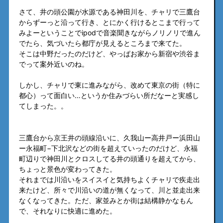
さて、井の頭公園が水源である神田川を、チャリで三鷹台
からずーっと沿って行き、とにかく行けるとこまで行って
みよーということでipodで音楽聞きながらノリノリで進ん
でたら、気づいたら都庁が見えるところまで来てた。
そこは中野だったのだけど、やっぱお家から新宿や渋谷ま
でって案外近いのね。
しかし、チャリで東に進みながら、改めて東京の街（特に
都心）って面白い…というか住みづらい所だなーと実感し
てしまった。。
三鷹台から京王井の頭線沿いに、久我山ー高井戸ー浜田山
ー永福町−下北沢などの街を超えていったのだけど、永福
町辺りで神田川とクロスしてる井の頭通りを超えてから、
ちょっと景色が変わってきた。
それまでは川沿いをスイスイと気持ちよくチャリで疾走出
来たけど、所々で川沿いの道が無くなって、川と並走出来
なくなってきた。ただ、家並みとか街は結構静かなもん
で、それなりに快適に進めた。