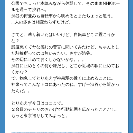
公園でちょっと本読みながら休憩して、そのままNHKホー
ルを通って渋谷へ。
渋谷の街並みも自転車から眺めるとまたちょっと違う。
…人の多さは相変わらずだけど。
さてと、辿り着いたはいいけど、自転車どこに置こうか
な？
態度悪くてヤな感じの警官に聞いてみたけど、ちゃんとし
た駐輪所ってのは無いみたい。さすが渋谷。
その辺に止めておくしかないかな。。。
渋谷に止めとくの何か嫌だし、どこか近場の駅に止めてお
くかな？
で、物色してとりあえず神泉駅の近くに止めることに。
神泉ってこんなトコにあったのね、すげー渋谷から近かっ
たんだ。。
とりあえず今日はココまで。
２台目のチャリのおかげで行動範囲も広がったことだし、
もっと東京巡りしてみよっと。