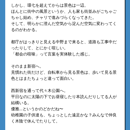
しかし、環七を超えてからは景色は一辺。
ほんとに街中の風景というか、人も家も街並みがごちゃご
ちゃし始め、チャリで進みづらくなってきた。
そして、明らかに澄んだ空気から淀んだ空気に変わってく
るのがわかる。
都庁がはっきりと見える中野まで来ると、道路も工事中だ
ったりして、とにかく喧しい。
「都会の喧噪」って言葉を実体験した感じ。
そのまま新宿へ。
見慣れた街だけど、自転車から見る景色は、歩いて見る景
色とはまたちょっと違って面白い。
西新宿を通って代々木公園へ。
平日なのに太陽の下でお昼寝したり本読んだりしてる人が
結構いる。
優雅…というかのどかだね〜
幼稚園の子供達も、ちょっとした遠足かな？みんなで仲良
く木陰で休んでたりして。