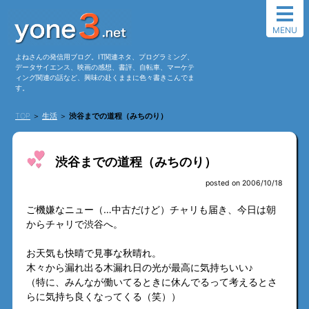
MENU
よねさんの発信用ブログ。IT関連ネタ、プログラミング、
データサイエンス、映画の感想、書評、自転車、マーケテ
ィング関連の話など、興味の赴くままに色々書きこんでま
す。
TOP
＞
生活
＞
渋谷までの道程（みちのり）
渋谷までの道程（みちのり）
posted on 2006/10/18
ご機嫌なニュー（…中古だけど）チャリも届き、今日は朝
からチャリで渋谷へ。
お天気も快晴で見事な秋晴れ。
木々から漏れ出る木漏れ日の光が最高に気持ちいい♪
（特に、みんなが働いてるときに休んでるって考えるとさ
らに気持ち良くなってくる（笑））