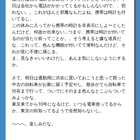
日は会社から電話がかかってくるかもしんないので、、切
れない。。これがほんと邪魔なんだよね、携帯は時計も付
いてるし。
この休みに入ってから携帯の時計を非表示にしよーとした
んだけど、何故か出来ない…つまり、携帯は時計が付いて
るのが当たり前ってことか。。そう考えると嫌な道具だ
な、これって。色んな機能が付いてて便利なんだけど、そ
れが逆に不便に感じる。
ま、見なきゃいいわけだし、あんま気にしないようにする
か。
さて、明日は通勤用に渋谷に置いておこうと思って買った
中古の自転車がお家に届く予定やし、散歩がてら自転車で
渋谷まで行って、ついでにそのまま色んなとこぶらついて
みよっかな。
東京来てから10年になるけど、いつも電車使ってるから
か、東京の街知ってるようで全然知らないし。
へへへ、楽しみだな。