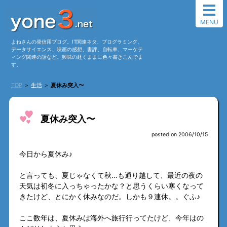
MENU
よねさんの発信用ブログ。IT関連ネタ、プログラミング、
データサイエンス、映画の感想、書評、自転車、マーケテ
ィング関連の話など、興味の赴くままに色々書きこんでま
す。
TOP
＞
生活
＞
夏休み突入〜
夏休み突入〜
posted on 2006/10/15
今日から夏休み♪
と言っても、夏じゃなくて秋…も通り越して、最近の夜の
天気は初冬に入っちゃったかな？と思うくらい寒くなって
きたけど、とにかく休みなのだ。しかも９連休。。ぐふ♪
ここ数年は、夏休みは海外へ旅行行ってたけど、今年はの