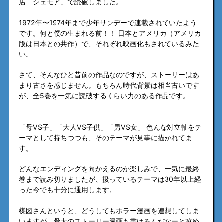
店「シェモア」で読破しました。
1972年〜1974年まで少年サンデーで連載されていたよう
です。何と僕の生まれる前！！ 日本とアメリカ（アメリカ
版は日本との共作）で、それぞれ映画化もされているみた
い。
さて、そんなひと昔前の作品なのですが、ストーリーはあ
まり古さを感じません。もちろん時代背景は相当古いです
が、全5巻を一気に読破するくらい力のある作品です。
「母VS子」「大人VS子供」「男VS女」 色んな対立軸をテ
ーマとして持ちつつも、そのテーマが見事に描かれてま
す。
どんなエンディングを向かえるのか楽しみで、一気に最終
巻まで読み切りましたが、扱っているテーマは30年以上経
った今でも十分に通用します。
楳図さんというと、どうしてもホラー漫画を連想してしま
いますが、骨太のストーリー漫画も書けるんだなーと改め