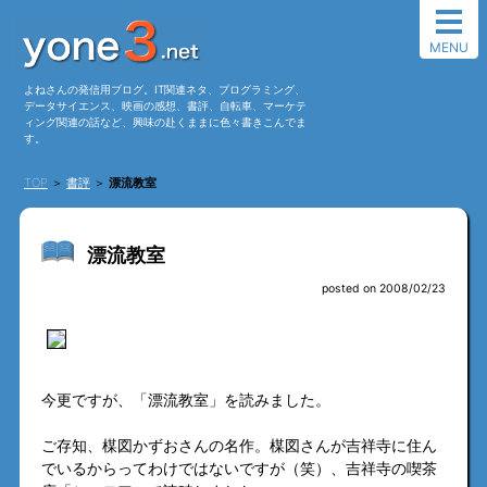
MENU
よねさんの発信用ブログ。IT関連ネタ、プログラミング、
データサイエンス、映画の感想、書評、自転車、マーケテ
ィング関連の話など、興味の赴くままに色々書きこんでま
す。
TOP
＞
書評
＞
漂流教室
漂流教室
posted on 2008/02/23
今更ですが、「漂流教室」を読みました。
ご存知、楳図かずおさんの名作。楳図さんが吉祥寺に住ん
でいるからってわけではないですが（笑）、吉祥寺の喫茶