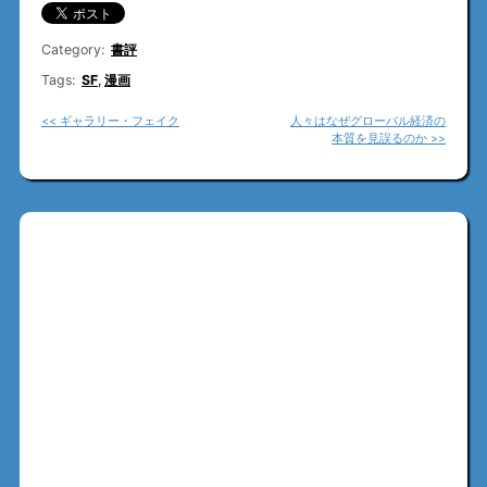
Category:
書評
Tags:
SF
,
漫画
<< ギャラリー・フェイク
人々はなぜグローバル経済の
本質を見誤るのか >>