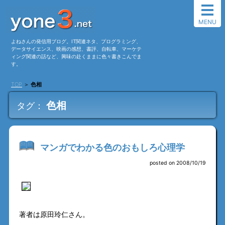
MENU
よねさんの発信用ブログ。IT関連ネタ、プログラミング、
データサイエンス、映画の感想、書評、自転車、マーケテ
ィング関連の話など、興味の赴くままに色々書きこんでま
す。
TOP
＞
色相
色相
タグ：
マンガでわかる色のおもしろ心理学
posted on 2008/10/19
著者は原田玲仁さん。