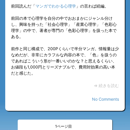
前回読んだ「
マンガでわかる心理学
」の言わば続編。
前回の本で心理学を自分の中でおおまかにジャンル分け
し、興味を持った「社会心理学」「産業心理学」「色彩心
理学」の中で、著者が専門の「色彩心理学」を扱った本で
ある。
前作と同じ構成で、200Pくらいで半分マンガ。情報量は少
なめだが、非常にカラフルな内容の本で、「色」を扱うの
であればこういう形が一番いいのかな？と思えるくらい、
お値段も1,000円とリーズナブルで、費用対効果の高い本
だと感じた。
⇒ 続きを読む
No Comments
«
»
<
>
1