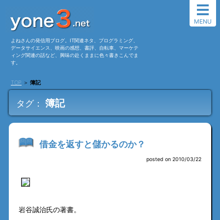
MENU
よねさんの発信用ブログ。IT関連ネタ、プログラミング、
データサイエンス、映画の感想、書評、自転車、マーケテ
ィング関連の話など、興味の赴くままに色々書きこんでま
す。
TOP
＞
簿記
簿記
タグ：
借金を返すと儲かるのか？
posted on 2010/03/22
岩谷誠治氏の著書。