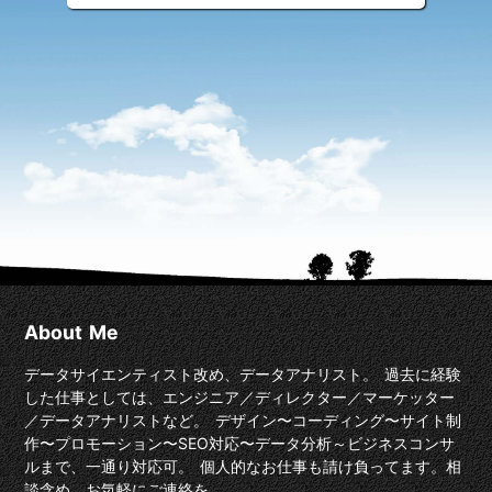
About Me
データサイエンティスト改め、データアナリスト。 過去に経験
した仕事としては、エンジニア／ディレクター／マーケッター
／データアナリストなど。 デザイン〜コーディング〜サイト制
作〜プロモーション〜SEO対応〜データ分析～ビジネスコンサ
ルまで、一通り対応可。 個人的なお仕事も請け負ってます。相
談含め、お気軽にご連絡を。