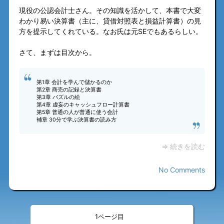
現役の公認会計士さん。その知識を活かして、本書で大変
わかり易い決算書（主に、貸借対照表と損益計算書）の見
方を提示してくれている。なお氏は元SEでもあるらしい。
さて、まずは目次から。
第1章 会計を学んで儲かるのか
第2章 商売の記録と決算書
第3章 パズルの絵
第4章 虚妄のキャッシュフロー計算書
第5章 普通の人が普通に使う会計
補章 30分で学ぶ決算書の読み方
⇒ 続きを読む
No Comments
«
»
<
>
1