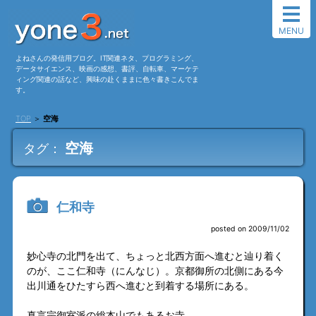
MENU
よねさんの発信用ブログ。IT関連ネタ、プログラミング、
データサイエンス、映画の感想、書評、自転車、マーケテ
ィング関連の話など、興味の赴くままに色々書きこんでま
す。
TOP
＞
空海
空海
タグ：
仁和寺
posted on 2009/11/02
妙心寺の北門を出て、ちょっと北西方面へ進むと辿り着く
のが、ここ仁和寺（にんなじ）。京都御所の北側にある今
出川通をひたすら西へ進むと到着する場所にある。
真言宗御室派の総本山でもあるお寺。