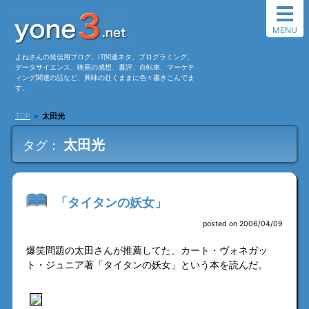
MENU
よねさんの発信用ブログ。IT関連ネタ、プログラミング、
データサイエンス、映画の感想、書評、自転車、マーケテ
ィング関連の話など、興味の赴くままに色々書きこんでま
す。
TOP
＞
太田光
太田光
タグ：
「タイタンの妖女」
posted on 2006/04/09
爆笑問題の太田さんが推薦してた、カート・ヴォネガッ
ト・ジュニア著「タイタンの妖女」という本を読んだ。