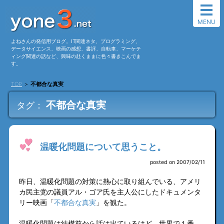
MENU
よねさんの発信用ブログ。IT関連ネタ、プログラミング、
データサイエンス、映画の感想、書評、自転車、マーケテ
ィング関連の話など、興味の赴くままに色々書きこんでま
す。
TOP
＞
不都合な真実
不都合な真実
タグ：
温暖化問題について思うこと。
posted on 2007/02/11
昨日、温暖化問題の対策に熱心に取り組んでいる、アメリ
カ民主党の議員アル・ゴア氏を主人公にしたドキュメンタ
リー映画「
不都合な真実
」を観た。
温暖化問題は結構前から話は出ているけど、世界で１番