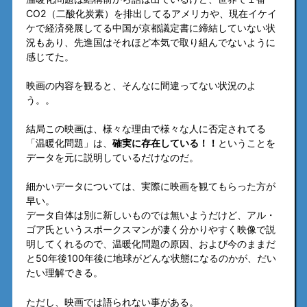
CO2（二酸化炭素）を排出してるアメリカや、現在イケイ
ケで経済発展してる中国が京都議定書に締結していない状
況もあり、先進国はそれほど本気で取り組んでないように
感じてた。
映画の内容を観ると、そんなに間違ってない状況のよ
う。。
結局この映画は、様々な理由で様々な人に否定されてる
「温暖化問題」は、
確実に存在している！！
ということを
データを元に説明しているだけなのだ。
細かいデータについては、実際に映画を観てもらった方が
早い。
データ自体は別に新しいものでは無いようだけど、アル・
ゴア氏というスポークスマンが凄く分かりやすく映像で説
明してくれるので、温暖化問題の原因、および今のままだ
と50年後100年後に地球がどんな状態になるのかが、だい
たい理解できる。
ただし、映画では語られない事がある。