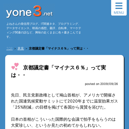
MENU
よねさんの発信用ブログ。IT関連ネタ、プログラミング、
データサイエンス、映画の感想、書評、自転車、マーケテ
ィング関連の話など、興味の赴くままに色々書きこんでま
す。
TOP
＞
意見
＞
京都議定書「マイナス６％」って実は・・
京都議定書「マイナス６％」って実
は・・
posted on 2009/09/26
先日、民主党新政権として鳩山首相が、アメリカで開催さ
れた国連気候変動サミットにて2020年までに温室効果ガス
「25%削減」の目標を掲げて各国から賞賛を浴びた。
日本の首相がこういった国際的な会議で拍手をもらうのは
大変珍しい、というか見たの初めてかもしれない。