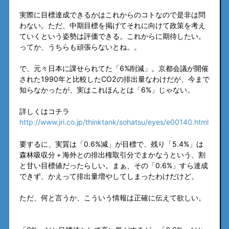
実際に目標達成できるかはこれからのコトなので是非は問
わない。ただ、中期目標を掲げてそれに向けて政策を考え
ていくという姿勢は評価できる。これからに期待したい。
ってか、うちらも頑張らないとね。。
で、元々日本に課せられてた「6%削減」。京都会議が開催
された1990年と比較したCO2の排出量なわけだが、今まで
知らなかったが、実はこれほんとは「6%」じゃない。
詳しくはコチラ
http://www.jri.co.jp/thinktank/sohatsu/eyes/e00140.html
要するに、実質は「0.6%減」が目標で、残り「5.4%」は
森林吸収分＋海外との排出権取引分でまかなうという、割
と甘い目標値だったらしい。まぁ、その「0.6%」すら達成
できず、かえって排出量増やしてしまったわけだけど。
ただ、何と言うか、こういう情報は正確に伝えて欲しい。