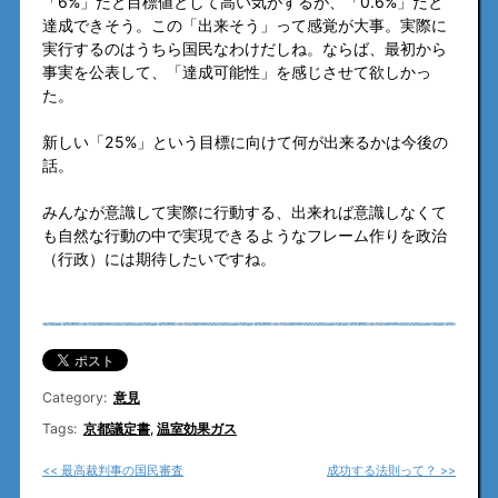
「6%」だと目標値として高い気がするが、「0.6%」だと
達成できそう。この「出来そう」って感覚が大事。実際に
実行するのはうちら国民なわけだしね。ならば、最初から
事実を公表して、「達成可能性」を感じさせて欲しかっ
た。
新しい「25%」という目標に向けて何が出来るかは今後の
話。
みんなが意識して実際に行動する、出来れば意識しなくて
も自然な行動の中で実現できるようなフレーム作りを政治
（行政）には期待したいですね。
Category:
意見
Tags:
京都議定書
,
温室効果ガス
<< 最高裁判事の国民審査
成功する法則って？ >>