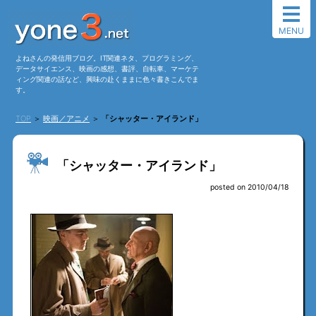
MENU
よねさんの発信用ブログ。IT関連ネタ、プログラミング、
データサイエンス、映画の感想、書評、自転車、マーケテ
ィング関連の話など、興味の赴くままに色々書きこんでま
す。
TOP
＞
映画／アニメ
＞
「シャッター・アイランド」
「シャッター・アイランド」
posted on 2010/04/18