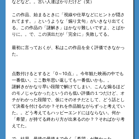
などなど。。古い人達ばかりだけど（笑）
この作品、始まるときに「視線や仕草などにヒントが隠さ
れてます。」というような「煽り文句」がいきなり出てく
る。この作品の「謎解き」はかなり難しいですよ、とばか
りに。。で、この演出だが「完全に」失敗してる。
最初に言っておくが、私はこの作品を全く評価できなかっ
た。
点数付けるとすると「0～10点」。今年観た映画の中でも
一番低い。ここ数年思い返しても一番低いかも。。
謎解きがかなり早い段階で解けてしまい、こんな煽るほど
のモノじゃなかったというのも低い評価の１つだけど、オ
チがわかった段階で、仮にそのオチだとして、どう話とし
て決着を付けるのか？それを作品観ながらずっと考えてい
た。。どう考えてもハッピーエンドにはならない。何か
「希望」が持てる終わり方が出来るのか？？そればかり考
えてた。
で、結局、最後の最後まで全く「希望」が無かった。