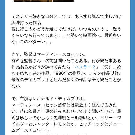
ミステリー好きな自分としては、あらすじ読んで少しだけ
興味持った作品。
観に行こうかどうか迷ってたけど、いつものように「迷う
くらいなら行ってしまえ！」と勢いで映画館へ。最近多い
な、このパターン。。
さて、監督はマーティン・スコセッシ。
有名な監督さん。名前は聞いたことある。何か観た事ある
作品あるかどうか調べてみたら「
ハスラー２
」（笑）。め
ちゃめちゃ昔の作品。1986年の作品か。。その作品以降、
最近のディカプリオと組んだ多くの作品は全く観たことが
ない。
で、主演はレオナルド・ディカプリオ。
マーティン・スコセッシ監督とは最近よく組んでるみた
い。昔は監督と俳優の組み合わせってよく聞いたけど、最
近は珍しいのかしら？黒澤明と三船敏郎とか、ビリー・ワ
イルダーとジャック・レモンとか、ヒッチコックとジェー
ムズ・スチュワート