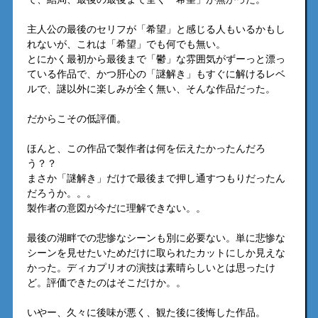
主人公の最後のセリフが「希望」と感じる人もいるかもし
れないが、これは「希望」でも何でも無い。
とにかく最初から最後まで「鬱」な雰囲気がずーっと漂っ
ている作品で、かつ肝心の「謎解き」もすぐに解けるレベ
ルで、謎以外に楽しみが全く無い、そんな作品だった。
だからこその低評価。
ほんと、この作品で製作者は何を伝えたかったんだろ
う？？
まさか「謎解き」だけで最後まで押し通すつもりだったん
だろうか。。。
製作者の意図が今だに理解できない。。
最後の湖畔での悲惨なシーンも別に必要ない。単に悲惨な
シーンを見せたいためだけに取られたカットにしか見えな
かった。ディカプリオの演技は素晴らしいとは思ったけ
ど。評価できたのはそこだけか。。
いやー、久々に後味が悪く、観た後に後悔した作品。