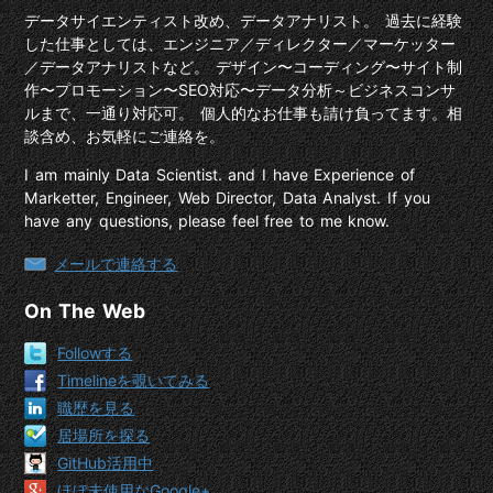
データサイエンティスト改め、データアナリスト。 過去に経験
した仕事としては、エンジニア／ディレクター／マーケッター
／データアナリストなど。 デザイン〜コーディング〜サイト制
作〜プロモーション〜SEO対応〜データ分析～ビジネスコンサ
ルまで、一通り対応可。 個人的なお仕事も請け負ってます。相
談含め、お気軽にご連絡を。
I am mainly Data Scientist. and I have Experience of
Marketter, Engineer, Web Director, Data Analyst. If you
have any questions, please feel free to me know.
メールで連絡する
On The Web
Followする
Timelineを覗いてみる
職歴を見る
居場所を探る
GitHub活用中
ほぼ未使用なGoogle+