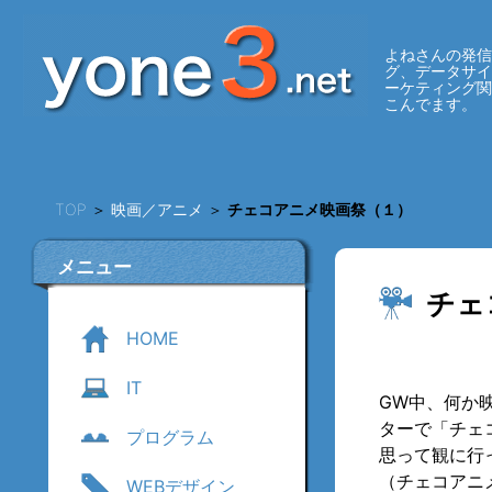
よねさんの発信
グ、データサ
ーケティング
こんでます。
TOP
＞
映画／アニメ
＞
チェコアニメ映画祭（１）
メニュー
チェ
HOME
IT
GW中、何か
ターで「チェ
プログラム
思って観に行
（チェコアニメ
WEBデザイン