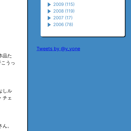
2009
(115)
2008
(119)
2007
(17)
2006
(78)
Tweets by @y_yone
作品た
行こうっ
なしル
・チェ
さん。