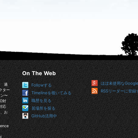
On The Web
ほぼ未使用なGoogl
。 過
Followする
クター
RSSリーダーに登録
Timelineを覗いてみる
イン〜
職歴を見る
O対
対応
居場所を探る
め、お
GitHub活用中
ience
l