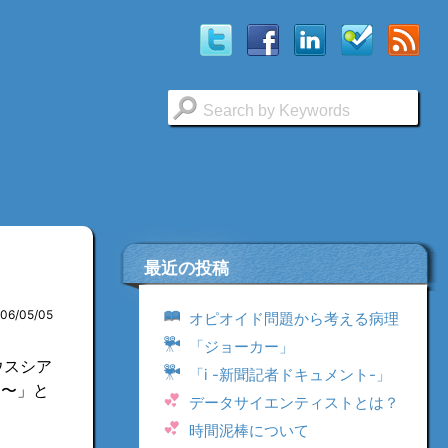
最近の投稿
006/05/05
オピオイド問題から考える病理
「ジョーカー」
ウスシア
「i -新聞記者ドキュメント-」
う〜」と
データサイエンティストとは？
時間泥棒について