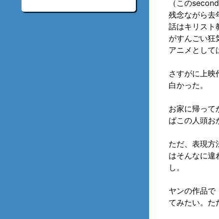
（このseco
残念ながら去
話はキリスト
がすんごい狂
アニメとして
さすがに上映
白かった。
お家に帰って
ぱこの人頭お
ただ、表現方
はそんなに違
し。
ヤンの作品で
てみたい。た