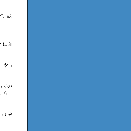
ど、絵
的に面
、やっ
っての
だろー
ってみ