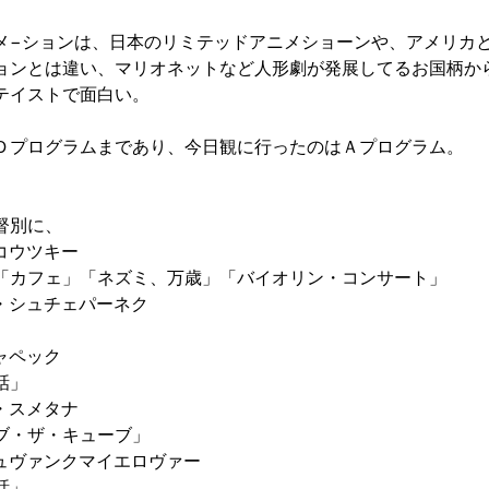
メ−ションは、日本のリミテッドアニメショーンや、アメリカ
ョンとは違い、マリオネットなど人形劇が発展してるお国柄か
テイストで面白い。
Ｄプログラムまであり、今日観に行ったのはＡプログラム。
督別に、
コウツキー
「カフェ」「ネズミ、万歳」「バイオリン・コンサート」
・シュチェパーネク
ャペック
話」
・スメタナ
ブ・ザ・キューブ」
ュヴァンクマイエロヴァー
話」