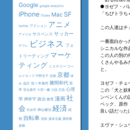
Google
●ヨゼフ・パ
google analytics
iPhone
SF
「ちびトラち
Mac
iTunes
アニメ
アクション
twitter
この人達はチ
サッカー
サスペンス
アメリカ
一番面白かっ
ビジネス
フォ
デフレ
シニカルな作
マーケ
この人の別の
トリーディング
くさんやるみ
ティング
ミステリー
ワー
と。
京都
ルドカップ
中野京子
交換
休
勝間和代
ヨゼフ・チェ
会計
佐々木俊尚
哲
み
心理
この「犬と妖
学
宮台真司
小宮一慶
小説
広告
社
ンペンくんの
漫画
学
押井守
政治
教育
ペック、原作
会
経済
神山健治
絵
社会学
良い話だった
自転車
画
芸術
資本主義
酒井穣
エヴァ・シュ
金融