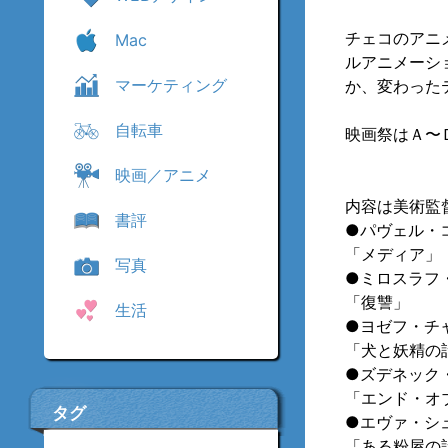
チェコのアニ
Mac
ルアニメーシ
マーケティング
か、変わった
自転車
映画祭はＡ〜
映画／アニメ
内容は美術監
書評
●パヴェル・
「メディア」
写真
●ミロスラフ
「復讐」
生活
●ヨゼフ・チ
「犬と妖精の
●ズデネック
「エンド・オ
タグ
●エヴァ・シ
「ある粉屋の