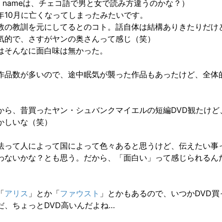
nd nameは、チェコ語で男と女で読み方違うのかな？）
年10月に亡くなってしまったみたいです。
教の教訓を元にしてるとのコト。話自体は結構ありきたりだけ
気的で、さすがヤンの奥さんって感じ（笑）
はそんなに面白味は無かった。
作品数が多いので、途中眠気が襲った作品もあったけど、全体
から、昔買ったヤン・シュバンクマイエルの短編DVD観たけど
かしいな（笑）
法って人によって国によって色々あると思うけど、伝えたい事
わないかな？とも思う。だから、「面白い」って感じられるん
「
アリス
」とか「
ファウスト
」とかもあるので、いつかDVD買
だ、ちょっとDVD高いんだよね…