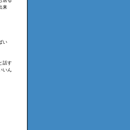
も居る
出来
ばい
と話す
いいん