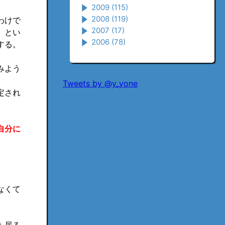
2009
(115)
2008
(119)
わけで
2007
(17)
」とい
2006
(78)
する。
みよう
Tweets by @y_yone
定され
自分に
なくて