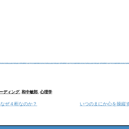
ーディング
,
和中敏郎
,
心理学
はなぜ４桁なのか？
いつのまにか心を操縦