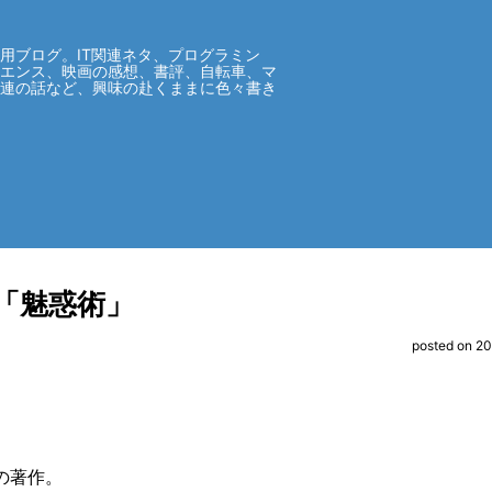
用ブログ。IT関連ネタ、プログラミン
イエンス、映画の感想、書評、自転車、マ
関連の話など、興味の赴くままに色々書き
「魅惑術」
posted on 2
の著作。