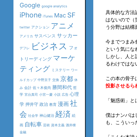
Google
google analytics
具体的な方法
iPhone
SF
Mac
iTunes
はないので（
アニメ
う分野は結構
アクション
twitter
サッカー
サスペンス
アメリカ
今までつまみ
ビジネス
フォ
という気にな
デフレ
しかし、人と
マーケ
トリーディング
るわけではな
ティング
ミステリー
ワー
京都
この本の骨子
ルドカップ
中野京子
交換
休
投影させるら
勝間和代
会計
佐々木俊尚
哲
み
心理
学
宮台真司
小宮一慶
小説
広告
「魅惑術」と
社
漫画
学
押井守
政治
教育
会
経済
僕はナンパは
神山健治
絵
社会学
も、こういっ
自転車
画
芸術
資本主義
酒井穣
金融