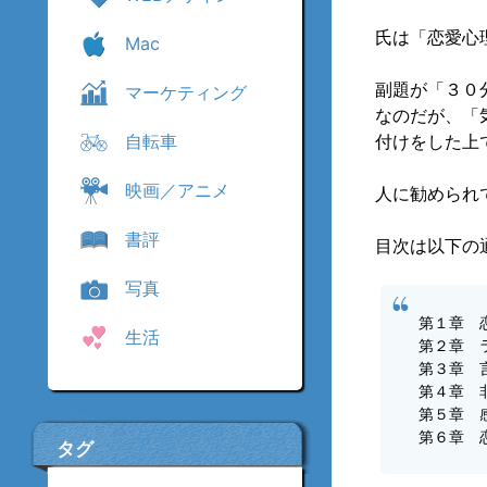
氏は「恋愛心
Mac
副題が「３０
マーケティング
なのだが、「
自転車
付けをした上
映画／アニメ
人に勧められ
書評
目次は以下の
写真
第１章 
生活
第２章 
第３章 
第４章 
第５章 
第６章 
タグ