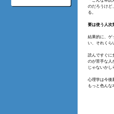
「こんな本読
のだろうけど
る。
要は使う人次
結果的に、ゲ
い、それくら
読んですぐに
のが苦手な人
じゃないかし
心理学は今後
もっと色んな