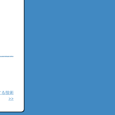
する技術
>>