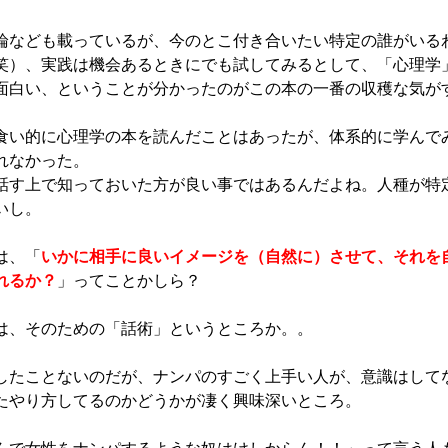
論なども載っているが、今のとこ付き合いたい特定の誰がいる
笑）、実践は機会あるときにでも試してみるとして、「心理学
面白い、ということが分かったのがこの本の一番の収穫な気が
食い的に心理学の本を読んだことはあったが、体系的に学んで
れなかった。
話す上で知っておいた方が良い事ではあるんだよね。人種が特
いし。
は、「
いかに相手に良いイメージを（自然に）させて、それを
れるか？
」ってことかしら？
は、そのための「話術」というところか。。
したことないのだが、ナンパのすごく上手い人が、意識はして
たやり方してるのかどうかが凄く興味深いところ。