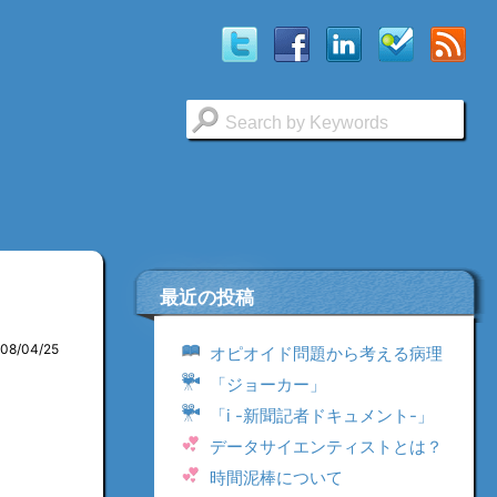
最近の投稿
008/04/25
オピオイド問題から考える病理
「ジョーカー」
「i -新聞記者ドキュメント-」
データサイエンティストとは？
時間泥棒について