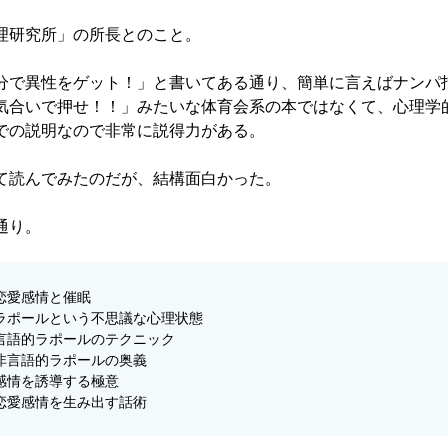
理研究所」の所長とのこと。
分で異性をゲット！」と書いてある通り、簡単に言えばナンパ
気合いで押せ！！」みたいな体育会系の本ではなくて、心理学
での説明なので非常に説得力がある。
て読んでみたのだが、結構面白かった。
通り。
恋愛感情と催眠
ラポールという不思議な心理状態
言語的ラポールのテクニック
非言語的ラポールの奥義
感情を誘導する極意
恋愛感情を生み出す話術