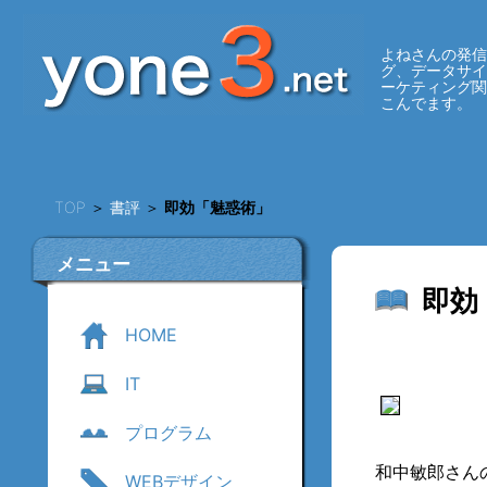
よねさんの発信
グ、データサ
ーケティング
こんでます。
TOP
＞
書評
＞
即効「魅惑術」
メニュー
即効
HOME
IT
プログラム
和中敏郎さん
WEBデザイン