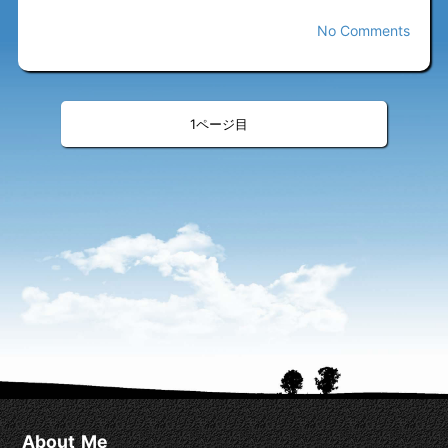
No Comments
«
»
<
>
1
About Me