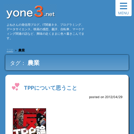
MENU
よねさんの発信用ブログ。IT関連ネタ、プログラミング、
データサイエンス、映画の感想、書評、自転車、マーケテ
ィング関連の話など、興味の赴くままに色々書きこんでま
す。
TOP
＞
農業
農業
タグ：
TPPについて思うこと
posted on 2012/04/29