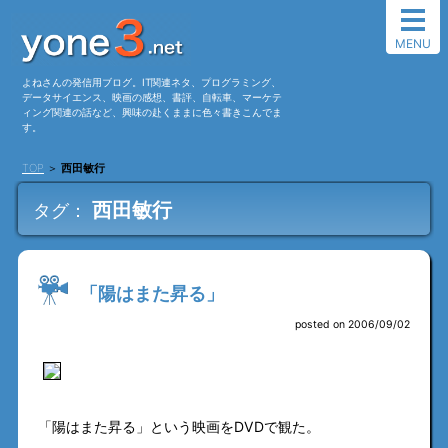
MENU
よねさんの発信用ブログ。IT関連ネタ、プログラミング、
データサイエンス、映画の感想、書評、自転車、マーケテ
ィング関連の話など、興味の赴くままに色々書きこんでま
す。
TOP
＞
西田敏行
西田敏行
タグ：
「陽はまた昇る」
posted on 2006/09/02
「陽はまた昇る」という映画をDVDで観た。