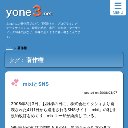
MENU
よねさんの発信用ブログ。IT関連ネタ、プログラミング、
データサイエンス、映画の感想、書評、自転車、マーケテ
ィング関連の話など、興味の赴くままに色々書きこんでま
す。
TOP
＞
著作権
著作権
タグ：
mixiとSNS
posted on 2008/03/07
2008年3月3日、お雛様の日に、株式会社ミクシィより発
表された4月1日から適用されるSNSサイト「mixi」の利用
規約改訂をめぐり、mixiユーザが紛糾している。
利用規約の改訂で問題あるのは、追加された以下の条文。