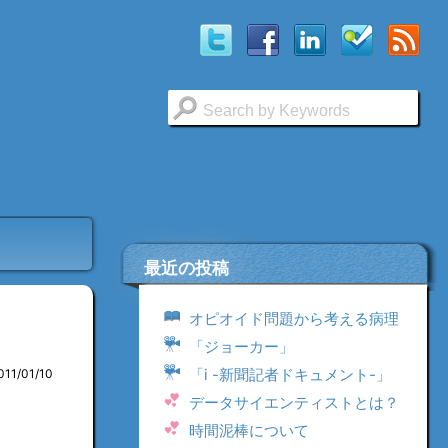
最近の投稿
オピオイド問題から考える病理
「ジョーカー」
「i -新聞記者ドキュメント-」
011/01/10
データサイエンティストとは？
時間泥棒について