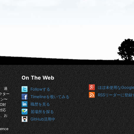
On The Web
ほぼ未使用なGoogl
。 過
Followする
クター
RSSリーダーに登録
Timelineを覗いてみる
イン〜
職歴を見る
O対
対応
居場所を探る
め、お
GitHub活用中
ience