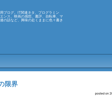
用ブログ。IT関連ネタ、プログラミン
イエンス、映画の感想、書評、自転車、マ
関連の話など、興味の赴くままに色々書き
の限界
posted on 2