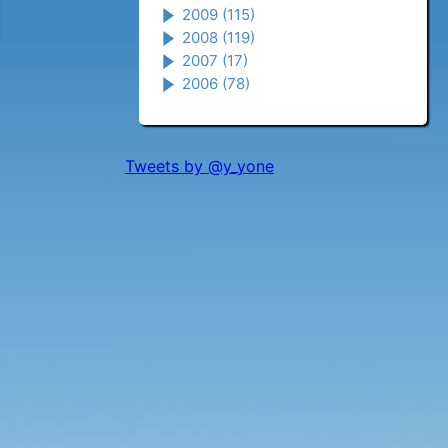
2009
(115)
2008
(119)
2007
(17)
2006
(78)
Tweets by @y_yone