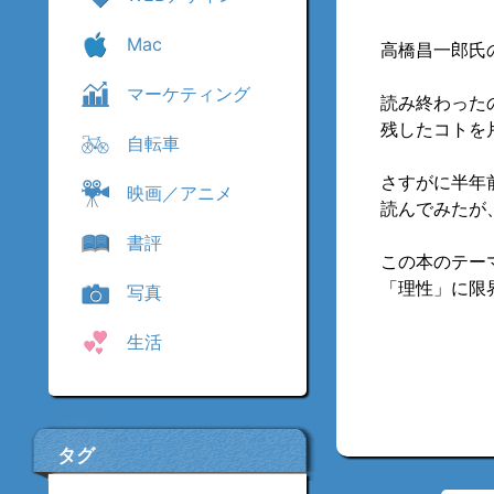
Mac
高橋昌一郎氏
マーケティング
読み終わった
残したコトを
自転車
さすがに半年
映画／アニメ
読んでみたが
書評
この本のテー
「理性」に限
写真
生活
タグ