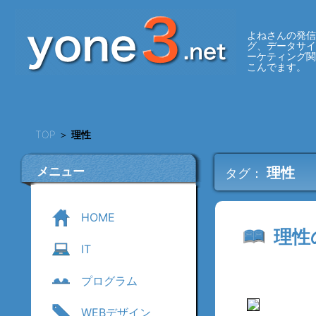
よねさんの発信
グ、データサ
ーケティング
こんでます。
TOP
＞
理性
メニュー
理性
タグ：
HOME
理性
IT
プログラム
WEBデザイン