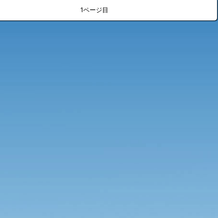
»
<
>
1