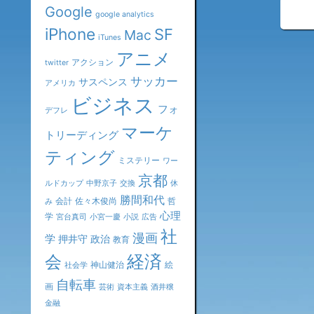
«
Google
google analytics
iPhone
SF
Mac
iTunes
アニメ
アクション
twitter
サッカー
サスペンス
アメリカ
ビジネス
フォ
デフレ
マーケ
トリーディング
ティング
ミステリー
ワー
京都
ルドカップ
中野京子
交換
休
勝間和代
会計
佐々木俊尚
哲
み
心理
学
宮台真司
小宮一慶
小説
広告
社
漫画
学
押井守
政治
教育
会
経済
神山健治
絵
社会学
自転車
画
芸術
資本主義
酒井穣
金融