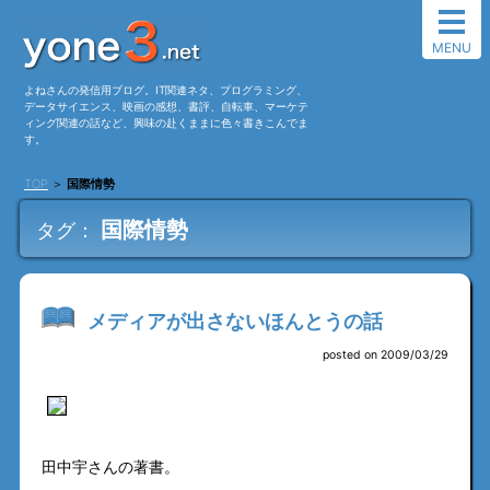
MENU
よねさんの発信用ブログ。IT関連ネタ、プログラミング、
データサイエンス、映画の感想、書評、自転車、マーケテ
ィング関連の話など、興味の赴くままに色々書きこんでま
す。
TOP
＞
国際情勢
国際情勢
タグ：
メディアが出さないほんとうの話
posted on 2009/03/29
田中宇さんの著書。