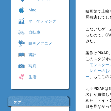
Mac
映画館で上映
局観逃してし
マーケティング
こないだゲー
自転車
ったので、G
みた。
映画／アニメ
製作はPIXAR
書評
このスタジオ
「
モンスター
写真
「
レミーのお
ー
」もここの
生活
元々PIXAR
名）が買収した
めた「トイ・ス
タグ
目を見なかっ