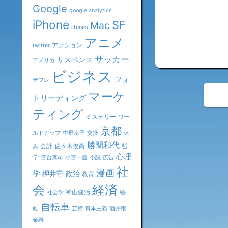
Google
google analytics
iPhone
SF
Mac
iTunes
アニメ
アクション
twitter
サッカー
サスペンス
アメリカ
ビジネス
フォ
デフレ
«
マーケ
トリーディング
ティング
ミステリー
ワー
京都
ルドカップ
中野京子
交換
休
勝間和代
会計
佐々木俊尚
哲
み
心理
学
宮台真司
小宮一慶
小説
広告
社
漫画
学
押井守
政治
教育
会
経済
神山健治
絵
社会学
自転車
画
芸術
資本主義
酒井穣
金融