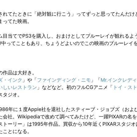
されてたときに「絶対観に行こう」ってずっと思ってたんだけ
まってた映画。
ム目当てでPS3を購入し、おまけとしてブルーレイが観れるよ
W中ってこともあり、ちょうどよいのでこの映画のブルーレイ
。
の作品は大好き。
ズ・インク
」や「
ファインディング・ニモ
」「
Mr.インクレデ
いしいレストラン
」などなど。初のフルCGアニメ「
トイ・ス
スタジオ。
は1986年に１度Apple社を退社したスティーブ・ジョブズ（およ
会社。Wikipediaで改めて調べてみたけど、一躍PIXARの名
トーリー」は1995年作品。買収から10年近くPIXARスタジ
たことになる。