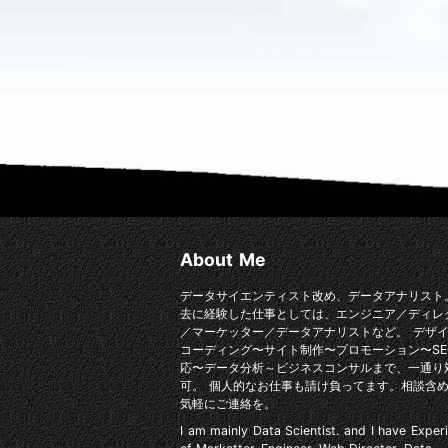
About Me
データサイエンティスト改め、データアナリスト
去に経験した仕事としては、エンジニア／ディレ
／マーケッター／データアナリストなど。 デザ
コーディング〜サイト制作〜プロモーション〜SE
応〜データ分析～ビジネスコンサルまで、一通り
可。 個人的なお仕事も請け負ってます。相談含
気軽にご連絡を。
I am mainly Data Scientist. and I have Exper