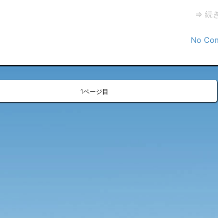
⇒ 続
No Co
»
<
>
1