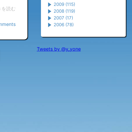
2009
(115)
きを読む
2008
(119)
2007
(17)
mments
2006
(78)
Tweets by @y_yone