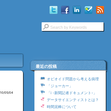
最近の投稿
オピオイド問題から考える病理
「ジョーカー」
「i -新聞記者ドキュメント-」
010/05/04
データサイエンティストとは？
時間泥棒について