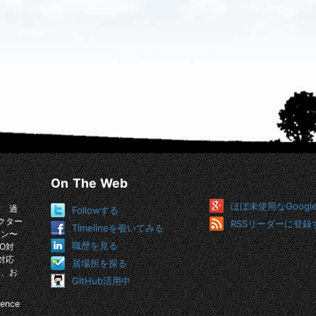
On The Web
ほぼ未使用なGoogl
。 過
Followする
クター
RSSリーダーに登録
Timelineを覗いてみる
イン〜
職歴を見る
O対
対応
居場所を探る
め、お
GitHub活用中
ience