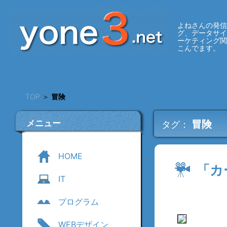
よねさんの発信
グ、データサ
ーケティング
こんでます。
TOP
＞
冒険
メニュー
冒険
タグ：
HOME
「カ
IT
プログラム
WEBデザイン