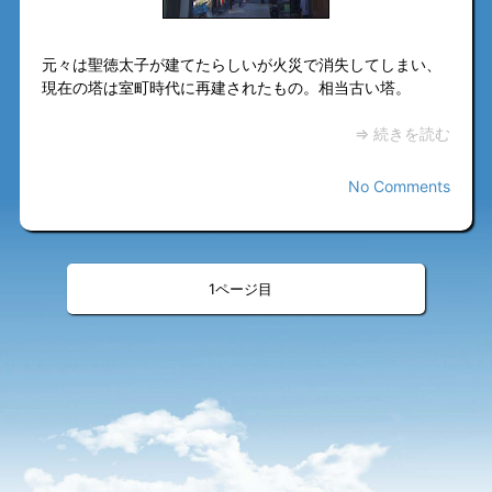
元々は聖徳太子が建てたらしいが火災で消失してしまい、
現在の塔は室町時代に再建されたもの。相当古い塔。
⇒ 続きを読む
No Comments
«
»
<
>
1