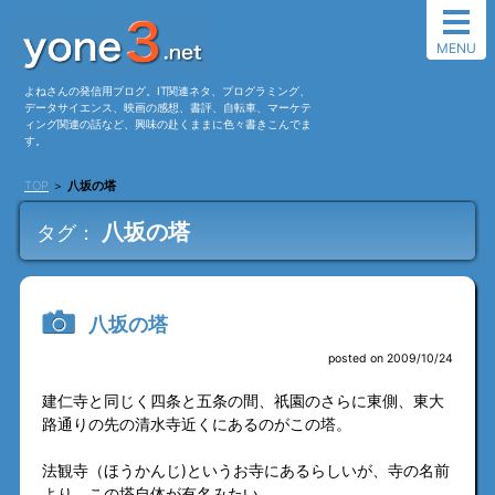
MENU
よねさんの発信用ブログ。IT関連ネタ、プログラミング、
データサイエンス、映画の感想、書評、自転車、マーケテ
ィング関連の話など、興味の赴くままに色々書きこんでま
す。
TOP
＞
八坂の塔
八坂の塔
タグ：
八坂の塔
posted on 2009/10/24
建仁寺と同じく四条と五条の間、祇園のさらに東側、東大
路通りの先の清水寺近くにあるのがこの塔。
法観寺（ほうかんじ)というお寺にあるらしいが、寺の名前
より、この塔自体が有名みたい。