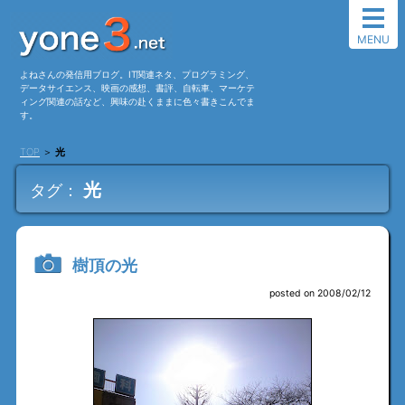
MENU
よねさんの発信用ブログ。IT関連ネタ、プログラミング、
データサイエンス、映画の感想、書評、自転車、マーケテ
ィング関連の話など、興味の赴くままに色々書きこんでま
す。
TOP
＞
光
光
タグ：
樹頂の光
posted on 2008/02/12