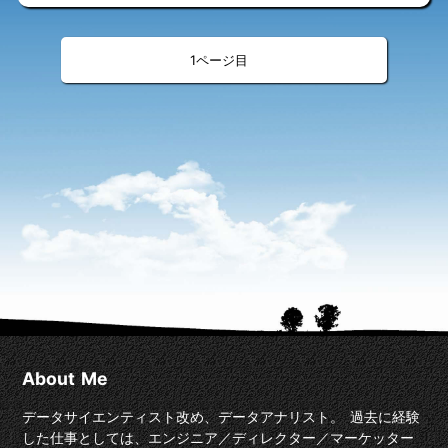
«
»
<
>
1
About Me
データサイエンティスト改め、データアナリスト。 過去に経験
した仕事としては、エンジニア／ディレクター／マーケッター