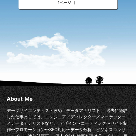
«
»
<
>
1
About Me
データサイエンティスト改め、データアナリスト。 過去に経験
した仕事としては、エンジニア／ディレクター／マーケッター
／データアナリストなど。 デザイン〜コーディング〜サイト制
作〜プロモーション〜SEO対応〜データ分析～ビジネスコンサ
ルまで、一通り対応可。 個人的なお仕事も請け負ってます。相