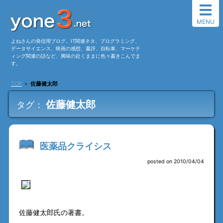
MENU
よねさんの発信用ブログ。IT関連ネタ、プログラミング、
データサイエンス、映画の感想、書評、自転車、マーケテ
ィング関連の話など、興味の赴くままに色々書きこんでま
す。
TOP
＞
佐藤健太郎
佐藤健太郎
タグ：
医薬品クライシス
posted on 2010/04/04
佐藤健太郎氏の著書。