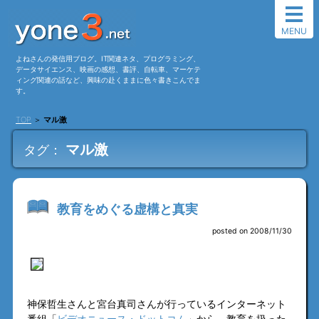
MENU
よねさんの発信用ブログ。IT関連ネタ、プログラミング、
データサイエンス、映画の感想、書評、自転車、マーケテ
ィング関連の話など、興味の赴くままに色々書きこんでま
す。
TOP
＞
マル激
マル激
タグ：
教育をめぐる虚構と真実
posted on 2008/11/30
神保哲生さんと宮台真司さんが行っているインターネット
番組「
ビデオニュース・ドットコム
」から、教育を扱った