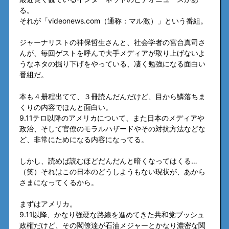
る。
それが「videonews.com（通称：マル激）」という番組。
ジャーナリストの神保哲生さんと、社会学者の宮台真司さ
んが、毎回ゲストを呼んで大手メディアが取り上げないよ
うなネタの掘り下げをやっている、凄く勉強になる面白い
番組だ。
本も４册程出てて、３冊読んだんだけど、目から鱗落ちま
くりの内容でほんと面白い。
9.11テロ以降のアメリカについて、また日本のメディアや
政治、そして官僚のモラルハザードやその対抗方法などな
ど、非常にためになる内容になってる。
しかし、読めば読むほどだんだんと暗くなってはくる…
（笑）それはこの日本のどうしようもない現状が、あから
さまになってくるから。
まずはアメリカ。
9.11以降、かなり強硬な路線を進めてきた共和党ブッシュ
政権だけど、その閣僚達が石油メジャーとかなり濃密な関