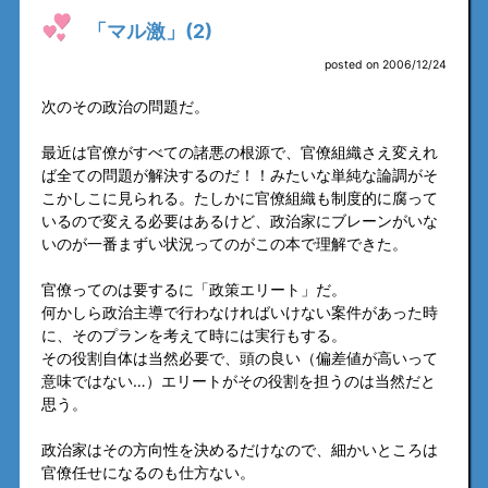
「マル激」(2)
posted on 2006/12/24
次のその政治の問題だ。
最近は官僚がすべての諸悪の根源で、官僚組織さえ変えれ
ば全ての問題が解決するのだ！！みたいな単純な論調がそ
こかしこに見られる。たしかに官僚組織も制度的に腐って
いるので変える必要はあるけど、政治家にブレーンがいな
いのが一番まずい状況ってのがこの本で理解できた。
官僚ってのは要するに「政策エリート」だ。
何かしら政治主導で行わなければいけない案件があった時
に、そのプランを考えて時には実行もする。
その役割自体は当然必要で、頭の良い（偏差値が高いって
意味ではない…）エリートがその役割を担うのは当然だと
思う。
政治家はその方向性を決めるだけなので、細かいところは
官僚任せになるのも仕方ない。