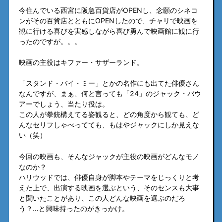
今住んでいる西宮に阪急百貨店がOPENし、念願のシネコ
ンがその百貨店とともにOPENしたので、チャリで映画を
観に行ける喜びを実感しながら喜び勇んで映画館に観に行
ったのですが。。。
映画の主役はキファー・サザーランド。
「スタンド・バイ・ミー」とかの名作にも出てた俳優さん
なんですが、まぁ、何と言っても「24」のジャック・バウ
アーでしょう、当たり役は。
この人が拳銃構えてる姿観ると、どの角度から観ても、ど
んなセリフしゃべってても、もはやジャックにしか見えな
い（笑）
今回の映画も、そんなジャックが主役の映画がどんなモノ
なのか？
ハリウッドでは、俳優自身が脚本やテーマをじっくりと考
えた上で、出演する映画を選ぶという、そのセンスも大事
と聞いたことがあり、この人どんな映画を選ぶのだろ
う？…と興味持ったのがきっかけ。