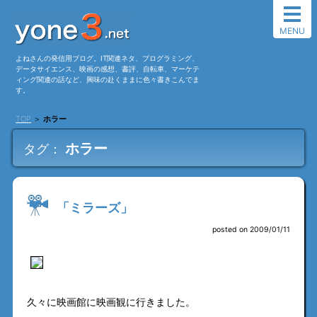
MENU
よねさんの発信用ブログ。IT関連ネタ、プログラミング、
データサイエンス、映画の感想、書評、自転車、マーケテ
ィング関連の話など、興味の赴くままに色々書きこんでま
す。
TOP
＞
ホラー
ホラー
タグ：
「ミラーズ」
posted on 2009/01/11
久々に映画館に映画観に行きました。