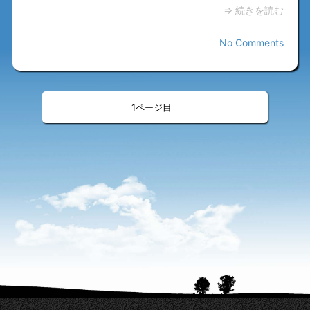
⇒ 続きを読む
No Comments
«
»
<
>
1