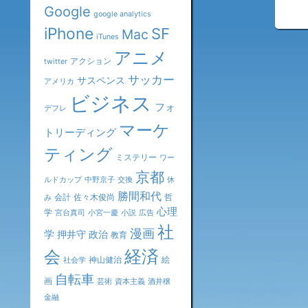
«
Google
google analytics
iPhone
SF
Mac
iTunes
アニメ
アクション
twitter
サッカー
サスペンス
アメリカ
ビジネス
フォ
デフレ
マーケ
トリーディング
ティング
ミステリー
ワー
京都
ルドカップ
中野京子
交換
休
勝間和代
会計
佐々木俊尚
哲
み
心理
学
宮台真司
小宮一慶
小説
広告
社
漫画
学
押井守
政治
教育
会
経済
神山健治
絵
社会学
自転車
画
芸術
資本主義
酒井穣
金融