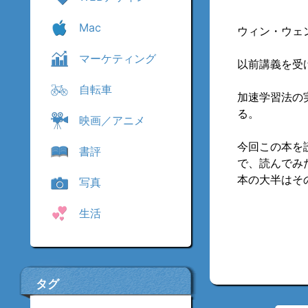
Mac
ウィン・ウェ
マーケティング
以前講義を受
自転車
加速学習法の
る。
映画／アニメ
今回この本を
書評
で、読んでみ
本の大半はそ
写真
生活
タグ