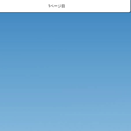
»
<
>
1