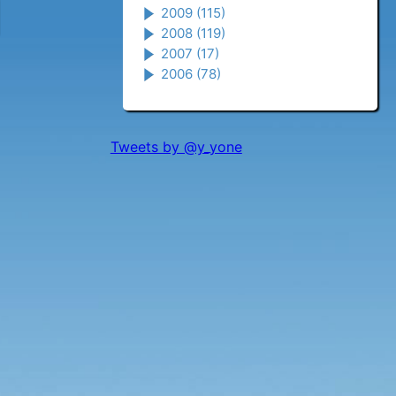
2009
(115)
2008
(119)
2007
(17)
2006
(78)
Tweets by @y_yone