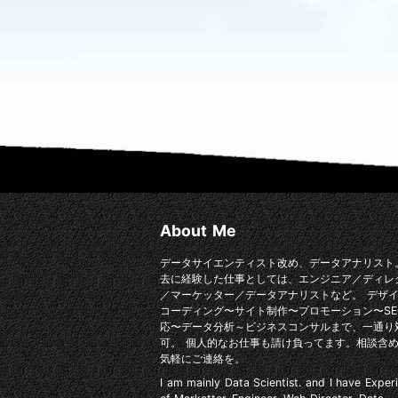
About Me
データサイエンティスト改め、データアナリスト
去に経験した仕事としては、エンジニア／ディレ
／マーケッター／データアナリストなど。 デザ
コーディング〜サイト制作〜プロモーション〜SE
応〜データ分析～ビジネスコンサルまで、一通り
可。 個人的なお仕事も請け負ってます。相談含
気軽にご連絡を。
I am mainly Data Scientist. and I have Exper