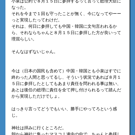
小泉は公約で８月１５日に参拝するって言って総理大臣に
なった。
それを今まで１回も守ったことが無く、今になってやーー
っと実現したってわけだ。
それは、何日に参拝しても中国・韓国に文句言われるか
ら、それならちゃんと８月１５日に参拝した方が良いって
理屈らしい。
そんなはずないじゃん。
今は（日本の国民も含めて）中国・韓国とも小泉はすでに
終わった人間と思ってるし、そういう状況であれば８月１
５日に参拝したとしてもあまり責任を問われる事は無い、
あとは後任の総理に責任を全て押し付けられるって踏んだ
から実現しただけでしょ。
はっきり言ってどうでもいい、勝手にやってろという感
じ。
神社は拝みに行くところだ。
朝から神社に集ったマスコミ連中の中で、ちゃんと参拝し