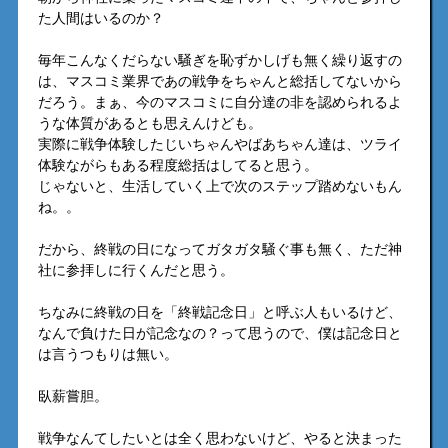
た人間はいるのか？
毎年こんなくだらない騒ぎを恥ずかしげも無く繰り返すの
は、マスコミ業界であの戦争をちゃんと総括してないから
だろう。まぁ、今のマスコミに自分達の非を認められるよ
うな体質があるとも思えんけども。
実際に戦争体験したじいちゃんやばあちゃん達は、ツライ
体験ながらもある程度総括はしてると思う。
じゃないと、生活していく上で次のステップ踏めないもん
ね。。
だから、終戦の日になってガタガタ騒ぐ事も無く、ただ神
社に参拝しに行くんだと思う。
ちなみに終戦の日を「終戦記念日」と呼ぶ人もいるけど、
なんで負けた日が記念なの？って思うので、僕は記念日と
は言うつもりは無い。
臥薪嘗胆。
戦争なんてしたいとは全く思わないけど、やると決まった