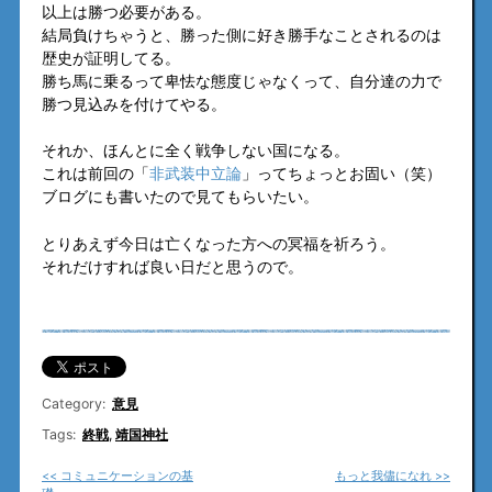
以上は勝つ必要がある。
結局負けちゃうと、勝った側に好き勝手なことされるのは
歴史が証明してる。
勝ち馬に乗るって卑怯な態度じゃなくって、自分達の力で
勝つ見込みを付けてやる。
それか、ほんとに全く戦争しない国になる。
これは前回の「
非武装中立論
」ってちょっとお固い（笑）
ブログにも書いたので見てもらいたい。
とりあえず今日は亡くなった方への冥福を祈ろう。
それだけすれば良い日だと思うので。
Category:
意見
Tags:
終戦
,
靖国神社
<< コミュニケーションの基
もっと我儘になれ >>