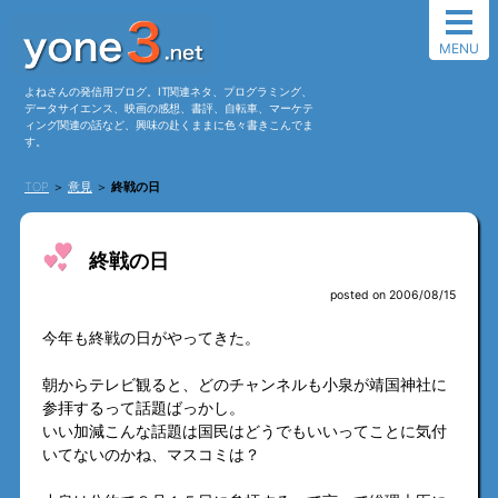
MENU
よねさんの発信用ブログ。IT関連ネタ、プログラミング、
データサイエンス、映画の感想、書評、自転車、マーケテ
ィング関連の話など、興味の赴くままに色々書きこんでま
す。
TOP
＞
意見
＞
終戦の日
終戦の日
posted on 2006/08/15
今年も終戦の日がやってきた。
朝からテレビ観ると、どのチャンネルも小泉が靖国神社に
参拝するって話題ばっかし。
いい加減こんな話題は国民はどうでもいいってことに気付
いてないのかね、マスコミは？