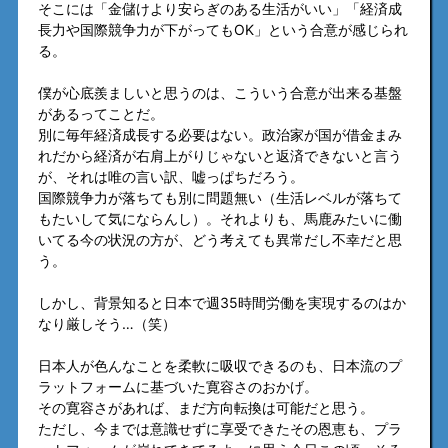
そこには「金儲けより安らぎのある生活がいい」「経済成
長力や国際競争力が下がってもOK」という合意が感じられ
る。
僕が心底羨ましいと思うのは、こういう合意が出来る基盤
があるってことだ。
別に毎年経済成長する必要はない。政治家が国が借金まみ
れだから経済が右肩上がりじゃないと返済できないと言う
が、それは唯の言い訳、嘘っぱちだろう。
国際競争力が落ちても別に問題無い（生活レベルが落ちて
もたいして気にならんし）。それよりも、馬鹿みたいに働
いてる今の状況の方が、どう考えても異常だし不幸だと思
う。
しかし、背景知ると日本で週35時間労働を実現するのはか
なり厳しそう…（笑）
日本人が色んなことを柔軟に吸収できるのも、日本流のプ
ラットフォームに基づいた寛容さのおかげ。
その寛容さがあれば、まだ方向転換は可能だと思う。
ただし、今までは意識せずに享受できたその恩恵も、プラ