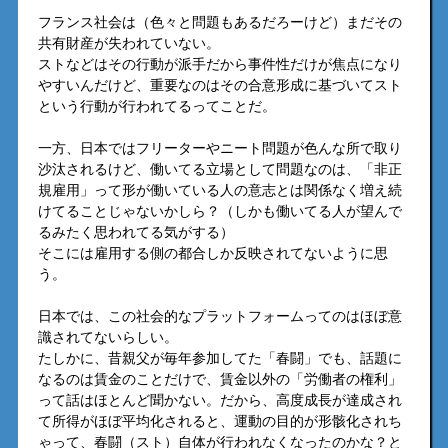
フランス社会は（色々と問題もあるだろーけど）まだその
共有財産が失われていない。
ストなどはその行動が派手だから事件性だけが焦点になり
やすいんだけど、重要なのはその合意形成に基づいてスト
という行動が行われてるってことだ。
一方、日本ではフリーターやニート問題が色んな所で取り
沙汰されるけど、働いてる立場として問題なのは、「非正
規雇用」って形が働いている人の意志とは関係なく増え続
けてることじゃないかしら？（しかも働いてる人が望んで
るみたく思われてる気がする）
そこには雇用する側の都合しか反映されてないように思
う。
日本では、この社会的なプラットフォームってのはほぼ意
識されてないらしい。
たしかに、昔親父が毎年参加してた「春闘」でも、話題に
なるのは賃金のことだけで、賃金以外の「労働者の権利」
って話はほとんど聞かない。だから、高度成長が達成され
て所得がほぼ平均化されると、運動の目的が形骸化されち
ゃって、春闘（スト）自体が行われなくなったのかな？と