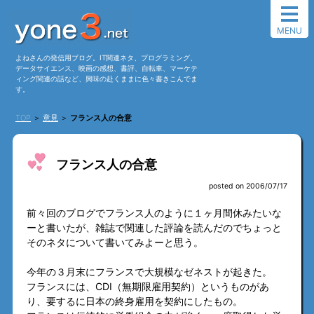
MENU
よねさんの発信用ブログ。IT関連ネタ、プログラミング、
データサイエンス、映画の感想、書評、自転車、マーケテ
ィング関連の話など、興味の赴くままに色々書きこんでま
す。
TOP
＞
意見
＞
フランス人の合意
フランス人の合意
posted on 2006/07/17
前々回のブログでフランス人のように１ヶ月間休みたいな
ーと書いたが、雑誌で関連した評論を読んだのでちょっと
そのネタについて書いてみよーと思う。
今年の３月末にフランスで大規模なゼネストが起きた。
フランスには、CDI（無期限雇用契約）というものがあ
り、要するに日本の終身雇用を契約にしたもの。