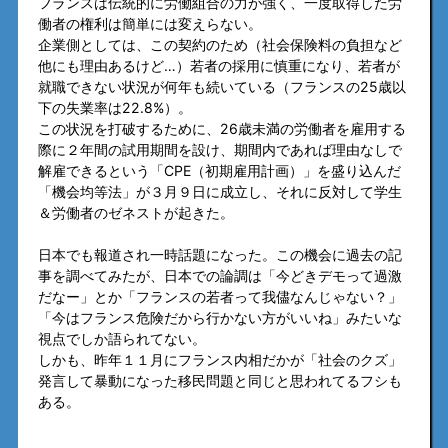
フランスは伝統的に労働組合の力が強く、一度取得した労
働者の権利は簡単には変えらない。
企業側としては、この契約のため（社会保険料の負担など
他にも理由あるけど…）若者の採用に慎重になり、若者が
就職できない状況が何年も続いている（フランスの25歳以
下の失業率は22.8%）。
この状況を打破するために、26歳未満の労働者を雇用する
際に２年間の試用期間を設け、期間内であれば理由なしで
解雇できるという「CPE（初期雇用計画）」を盛り込んだ
「機会均等法」が３月９日に成立し、それに反対して学生
＆労働者のゼネストが起きた。
日本でも報道され一時話題になった。この機会に過去の記
事を調べてみたが、日本での論調は「今どきデモって過激
だなー」とか「フランスの若者って我儘なんじゃない？」
「今はフランス危険だから行かない方がいいね」みたいな
視点でしか語られてない。
しかも、昨年１１月にフランス内相だかが「社会のクズ」
発言して暴動になった移民問題と同じと思われてるフシも
ある。