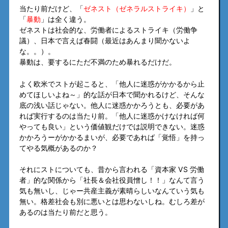
当たり前だけど、「
ゼネスト（ゼネラルストライキ）
」と
「
暴動
」は全く違う。
ゼネストは社会的な、労働者によるストライキ（労働争
議）、日本で言えば春闘（最近はあんまり聞かないよ
な。。）。
暴動は、要するにただ不満のため暴れるだけだ。
よく欧米でストが起こると、「他人に迷惑がかかるから止
めてほしいよね～」的な話が日本で聞かれるけど、そんな
底の浅い話じゃない。他人に迷惑かかろうとも、必要があ
れば実行するのは当たり前。「他人に迷惑かけなければ何
やっても良い」という価値観だけでは説明できない。迷惑
かかろうーがかかるまいが、必要であれば「覚悟」を持っ
てやる気概があるのか？
それにストについても、昔から言われる「資本家 VS 労働
者」的な関係から「社長＆会社役員憎し！！」なんて言う
気も無いし、じゃー共産主義が素晴らしいなんていう気も
無い。格差社会も別に悪いとは思わないしね。むしろ差が
あるのは当たり前だと思う。