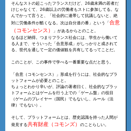
そんなストの起こったフランスだけど、26歳未満の若者だ
けじゃなくて、26歳以上の労働者もストに参加してる。な
んでかって言うと、「社会的に連帯して抗議しないと、絶
合意
対に労働条件が酷くなる。次は自分達の番」という「
（コモンセンス）
」があるからとのこと。
なるほど納得。つまりフランス社会には、学生から働いて
る人まで、そういった「合意形成」がしっかりと成されて
る、世代を通して一定の価値観を共有してるってことだ。
このことが、この事件で学べる一番重要な点だと思う。
「合意（コモンセンス）」形成を行うには、社会的なプラ
ットフォームが必要とのこと。
ちょっとわかり辛いが、評論の著者曰く、社会的なプラッ
トフォームとはゲームを行う上での「ゲーム盤」の役目
（ゲームのプレイヤー（国民）でもないし、ルール（法
律）でもない）。
そして、プラットフォームとは、歴史認識を持った人間が
共有財産（コモンズ）
発見する
のことらしい。