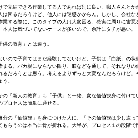
けで完結できる作業してる人であれば別に良い。職人さんとか
人は困るだろうけど、他人には迷惑かからん。しかし、会社な
作業する際に、このタイプの人は大変困る。確実に周りに害悪
、本人は気づいてないケースが多いので、余計にタチが悪い。
子供の教育」とは違う。
ないので子育てはまだ経験してないけど、子供は「白紙」の状
染まる。バカ親にならない限り、躾などを通して、それなりの
れるだろうとは思う。考えるよりずっと大変なんだろうけど。
ょう。
かの「新人の教育」も「子供」と一緒。変な価値観身に付けて
のプロセスは簡単に通せる。
自分の「価値観」を身につけた人に、「その価値観は少し違っ
てもらうのは本当に骨が折れる。大半が、プロセス１の段階で