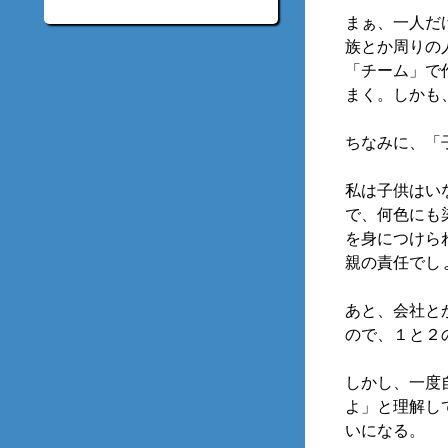
まぁ、一人だ
族とか周りの
「チーム」で
まく。しかも
ちなみに、「
私は子供はい
で、何色にも
を身につけら
親の責任でし
あと、会社と
ので、１と２
しかし、一度
よ」と理解し
いになる。