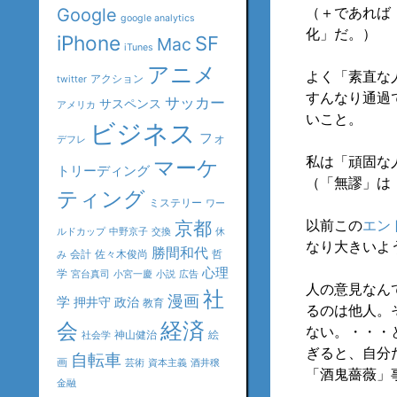
（＋であれば
Google
google analytics
化」だ。）
iPhone
SF
Mac
iTunes
アニメ
よく「素直な
アクション
twitter
すんなり通過
サッカー
サスペンス
アメリカ
いこと。
ビジネス
フォ
デフレ
私は「頑固な
マーケ
トリーディング
（「無謬」は
ティング
ミステリー
ワー
以前この
エン
京都
ルドカップ
中野京子
交換
休
なり大きいよ
勝間和代
会計
佐々木俊尚
哲
み
心理
学
宮台真司
小宮一慶
小説
広告
人の意見なん
社
漫画
学
押井守
政治
教育
るのは他人。
会
経済
ない。・・・
神山健治
絵
社会学
ぎると、自分
自転車
画
芸術
資本主義
酒井穣
「酒鬼薔薇」
金融