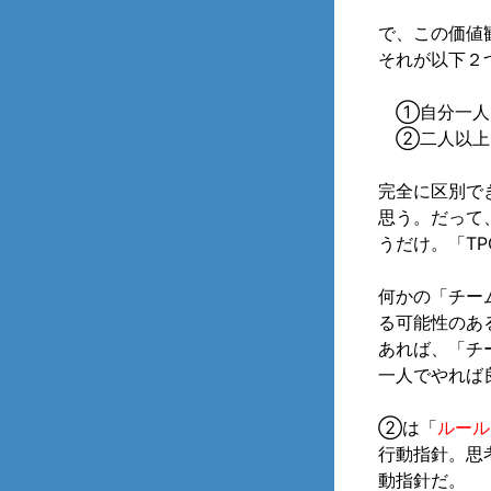
で、この価値
それが以下２
①自分一人だ
②二人以上で
完全に区別で
思う。だって
うだけ。「T
何かの「チー
る可能性のあ
あれば、「チ
一人でやれば
②は「
ルール
行動指針。思
動指針だ。