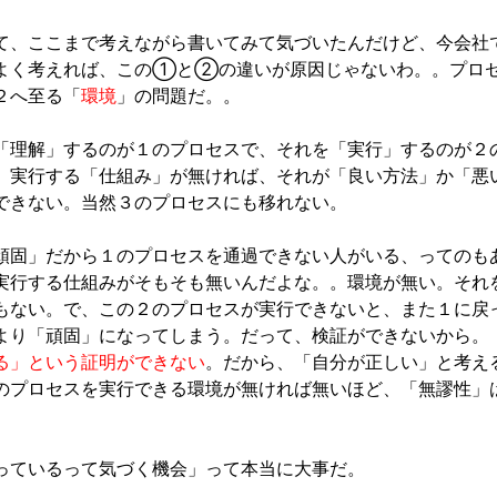
て、ここまで考えながら書いてみて気づいたんだけど、今会社
よく考えれば、この①と②の違いが原因じゃないわ。。プロ
２へ至る「
環境
」の問題だ。。
「理解」するのが１のプロセスで、それを「実行」するのが２
、実行する「仕組み」が無ければ、それが「良い方法」か「悪
できない。当然３のプロセスにも移れない。
頑固」だから１のプロセスを通過できない人がいる、ってのも
実行する仕組みがそもそも無いんだよな。。環境が無い。それ
もない。で、この２のプロセスが実行できないと、また１に戻
より「頑固」になってしまう。だって、検証ができないから。
る」という証明ができない
。だから、「自分が正しい」と考え
のプロセスを実行できる環境が無ければ無いほど、「無謬性」
っているって気づく機会」って本当に大事だ。