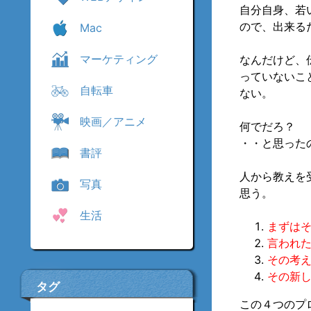
自分自身、若
ので、出来る
Mac
マーケティング
なんだけど、
っていないこ
自転車
ない。
映画／アニメ
何でだろ？
・・と思った
書評
人から教えを
写真
思う。
生活
まずは
言われ
その考
その新
タグ
この４つのプ