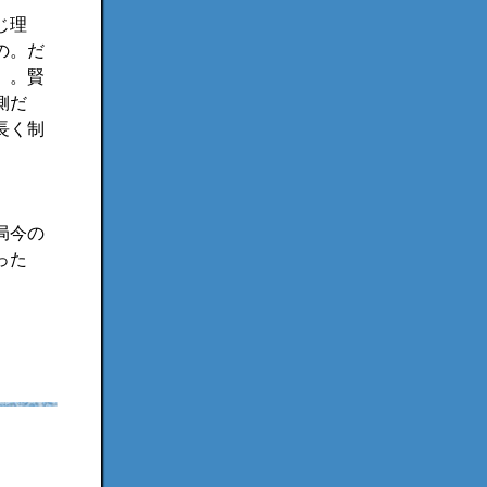
じ理
の。だ
。。賢
側だ
長く制
局今の
った