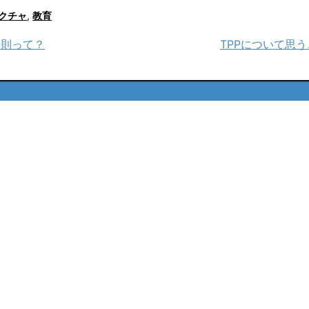
クチャ
,
教育
法則って？
TPPについて思う