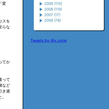
「変
2009
(115)
2008
(119)
2007
(17)
2006
(78)
セスを
至らな
Tweets by @y_yone
ってか
違って
値など
行き過
と。