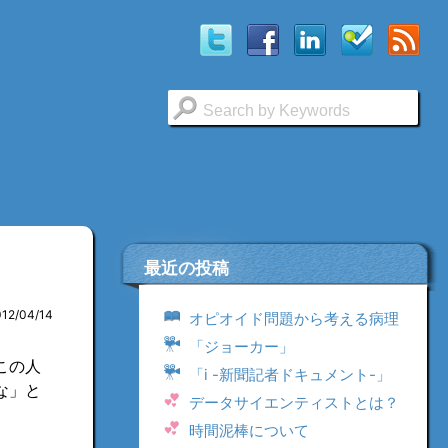
最近の投稿
012/04/14
オピオイド問題から考える病理
「ジョーカー」
この人
「i -新聞記者ドキュメント-」
な」と
データサイエンティストとは？
時間泥棒について