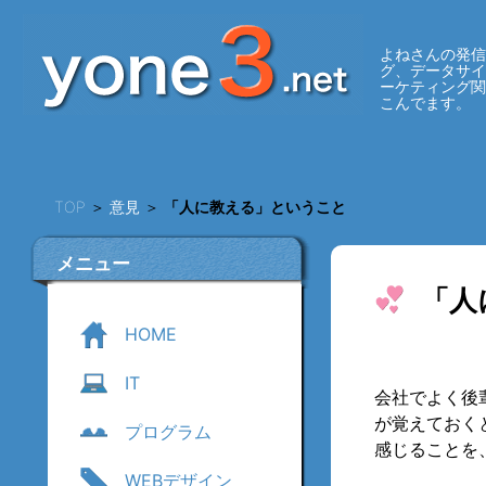
よねさんの発信
グ、データサ
ーケティング
こんでます。
TOP
＞
意見
＞
「人に教える」ということ
メニュー
「人
HOME
IT
会社でよく後
が覚えておく
プログラム
感じることを
WEBデザイン