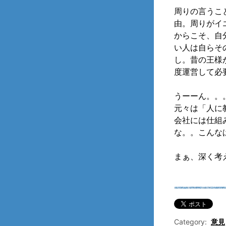
周りの言うこ
由。周りがイ
からこそ、自
い人は自らそ
し。昔の王様
度運営して必
うーーん。。
元々は「人に
会社には仕組
な。。こんな
まぁ、深く考
Category:
意見