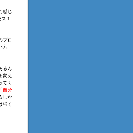
で感じ
セス１
のプロ
い方
あるん
を変え
ってく
「自分
るしか
は強く