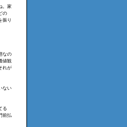
ね。家
どの
を振り
態なの
価値観
それが
いない
てる
門前払