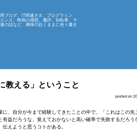
用ブログ。IT関連ネタ、プログラミン
イエンス、映画の感想、書評、自転車、マ
関連の話など、興味の赴くままに色々書き
に教える」ということ
posted on 2
輩に、自分が今まで経験してきたことの中で、「これはこの先
と有益だろうな、覚えておかないと高い確率で失敗するだろう
、伝えようと思うコトがある。