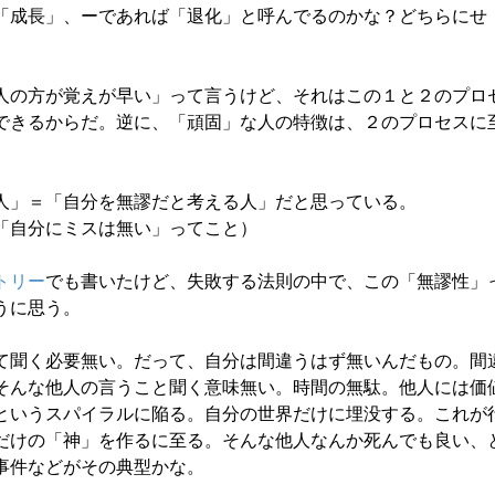
「成長」、ーであれば「退化」と呼んでるのかな？どちらにせ
人の方が覚えが早い」って言うけど、それはこの１と２のプロ
できるからだ。逆に、「頑固」な人の特徴は、２のプロセスに
人」＝「自分を無謬だと考える人」だと思っている。
「自分にミスは無い」ってこと）
トリー
でも書いたけど、失敗する法則の中で、この「無謬性」
うに思う。
て聞く必要無い。だって、自分は間違うはず無いんだもの。間
そんな他人の言うこと聞く意味無い。時間の無駄。他人には価
というスパイラルに陥る。自分の世界だけに埋没する。これが
だけの「神」を作るに至る。そんな他人なんか死んでも良い、
事件などがその典型かな。