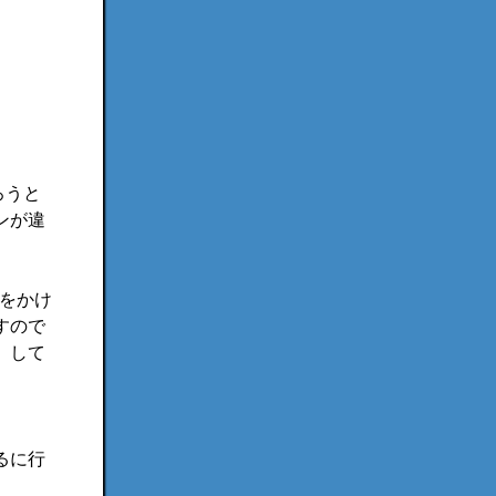
ろうと
ンが違
をかけ
すので
」して
るに行