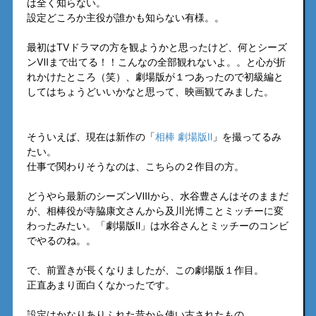
は全く知らない。
設定どころか主役が誰かも知らない有様。。
最初はTVドラマの方を観ようかと思ったけど、何とシーズ
ンⅦまで出てる！！こんなの全部観れないよ。。と心が折
れかけたところ（笑）、劇場版が１つあったので初級編と
してはちょうどいいかなと思って、映画観てみました。
そういえば、現在は新作の「
相棒 劇場版Ⅱ
」を撮ってるみ
たい。
仕事で関わりそうなのは、こちらの２作目の方。
どうやら最新のシーズンⅧから、水谷豊さんはそのままだ
が、相棒役が寺脇康文さんから及川光博ことミッチーに変
わったみたい。「劇場版Ⅱ」は水谷さんとミッチーのコンビ
でやるのね。。
で、前置きが長くなりましたが、この劇場版１作目。
正直あまり面白くなかったです。
設定はかなりありふれた昔から使い古されたもの。