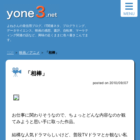
MENU
よねさんの発信用ブログ。IT関連ネタ、プログラミング、
データサイエンス、映画の感想、書評、自転車、マーケテ
ィング関連の話など、興味の赴くままに色々書きこんでま
す。
TOP
＞
映画／アニメ
＞
「相棒」
「相棒」
posted on 2010/09/07
お仕事に関わりそうなので、ちょっとどんな内容なのか観
てみようと思い手に取った作品。
結構な人気ドラマらしいけど、普段TVドラマとか観ない私