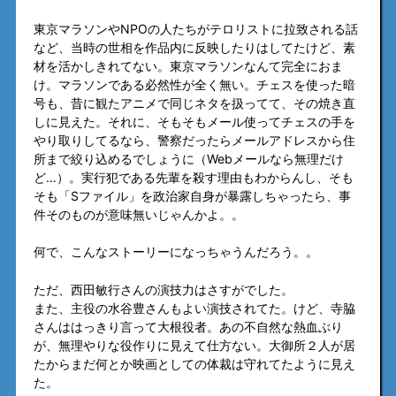
東京マラソンやNPOの人たちがテロリストに拉致される話
など、当時の世相を作品内に反映したりはしてたけど、素
材を活かしきれてない。東京マラソンなんて完全におま
け。マラソンである必然性が全く無い。チェスを使った暗
号も、昔に観たアニメで同じネタを扱ってて、その焼き直
しに見えた。それに、そもそもメール使ってチェスの手を
やり取りしてるなら、警察だったらメールアドレスから住
所まで絞り込めるでしょうに（Webメールなら無理だけ
ど…）。実行犯である先輩を殺す理由もわからんし、そも
そも「Sファイル」を政治家自身が暴露しちゃったら、事
件そのものが意味無いじゃんかよ。。
何で、こんなストーリーになっちゃうんだろう。。
ただ、西田敏行さんの演技力はさすがでした。
また、主役の水谷豊さんもよい演技されてた。けど、寺脇
さんははっきり言って大根役者。あの不自然な熱血ぶり
が、無理やりな役作りに見えて仕方ない。大御所２人が居
たからまだ何とか映画としての体裁は守れてたように見え
た。