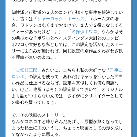
知性派と行動派の２人のコンビが様々な事件を解決してい
く。古くは「
シャーロック・ホームズ
」（ホームズの場
合、ワトソンはあくまでおまけで、１人で２役こなしてる
イメージあったけど。。）、「
名探偵ポワロ
」なんかはそ
の典型かな？ポワロとヘイスティングス大尉とのコンビ。
ポワロが大好きな私としては、この設定を活かしたストー
リーに面白みが無ければ、同じ設定の別作品をわざわざ観
る理由が無いのよね。。
「
古畑任三郎
」みたいに、こちらも私の大好きな「
刑事コ
ロンボ
」の設定を使って、あれだけキャラを活かした面白
い作品に仕上げるならば、設定を真似しても何ら問題な
い。けど、他所（よそ）の設定借りておいて、オリジナル
より話がつまらないんでは、さすがにクリエイターとして
の良心を疑ってしまう。
で、その映画のストーリー。
なんかコネコネと練り込んだあげく、原型が無くなってし
まった粘土細工のように、ちょっと映画としての形を成し
てなかったように思える。