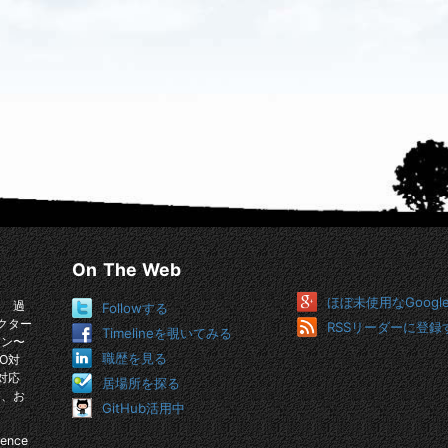
On The Web
ほぼ未使用なGoogl
。 過
Followする
クター
RSSリーダーに登録
Timelineを覗いてみる
イン〜
職歴を見る
O対
対応
居場所を探る
め、お
GitHub活用中
ience