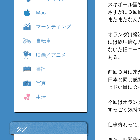
スキポール国
さすがに３回
Mac
まだまだなんだ
マーケティング
オランダは経
自転車
には総理府な
ないだ旧ユー
映画／アニメ
ある。
書評
前回３月に来
日本と同じ感
写真
ヒドい目に会
生活
今回はオラン
すっごく気持
仕事終わって
タグ
また、時間作