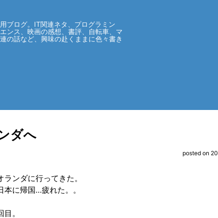
用ブログ。IT関連ネタ、プログラミン
イエンス、映画の感想、書評、自転車、マ
関連の話など、興味の赴くままに色々書き
ンダへ
posted on 2
オランダに行ってきた。
日本に帰国…疲れた。。
回目。