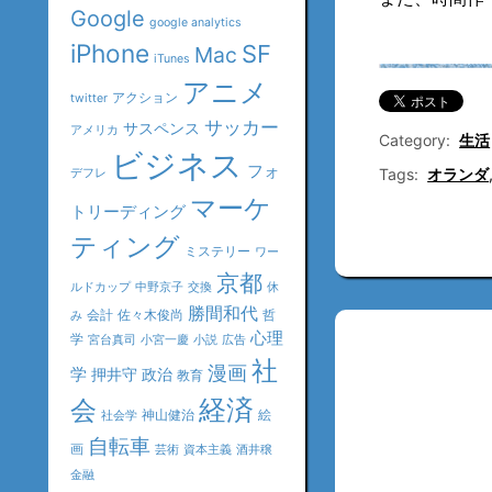
Google
google analytics
iPhone
SF
Mac
iTunes
アニメ
アクション
twitter
サッカー
サスペンス
アメリカ
Category:
生活
ビジネス
フォ
Tags:
オランダ
デフレ
マーケ
トリーディング
ティング
ミステリー
ワー
京都
ルドカップ
中野京子
交換
休
勝間和代
会計
佐々木俊尚
哲
み
心理
学
宮台真司
小宮一慶
小説
広告
社
漫画
学
押井守
政治
教育
会
経済
神山健治
絵
社会学
自転車
画
芸術
資本主義
酒井穣
金融