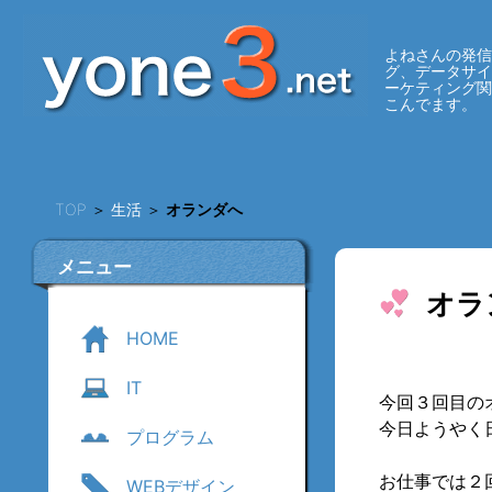
よねさんの発信
グ、データサ
ーケティング
こんでます。
TOP
＞
生活
＞
オランダへ
メニュー
オラ
HOME
IT
今回３回目の
今日ようやく
プログラム
お仕事では２
WEBデザイン