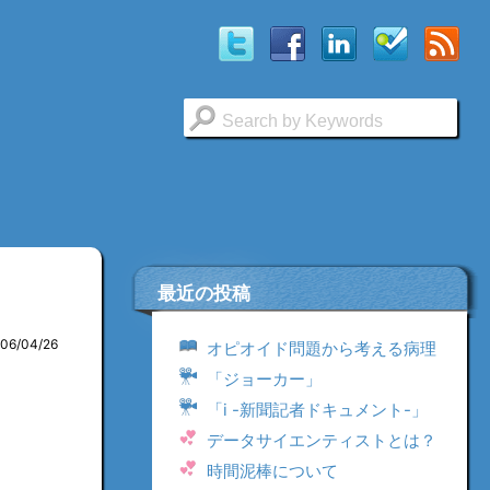
最近の投稿
006/04/26
オピオイド問題から考える病理
「ジョーカー」
「i -新聞記者ドキュメント-」
データサイエンティストとは？
時間泥棒について