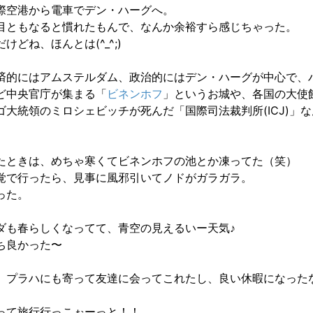
際空港から電車でデン・ハーグへ。
目ともなると慣れたもんで、なんか余裕すら感じちゃった。
けどね、ほんとは(^_^;)
済的にはアムステルダム、政治的にはデン・ハーグが中心で、
ど中央官庁が集まる「
ビネンホフ
」というお城や、各国の大使
ゴ大統領のミロシェビッチが死んだ「国際司法裁判所(ICJ)」
たときは、めちゃ寒くてビネンホフの池とか凍ってた（笑）
覚で行ったら、見事に風邪引いてノドがガラガラ。
った。
ダも春らしくなってて、青空の見えるいー天気♪
ち良かった〜
、プラハにも寄って友達に会ってこれたし、良い休暇になった
って旅行行っこぉーっと！！