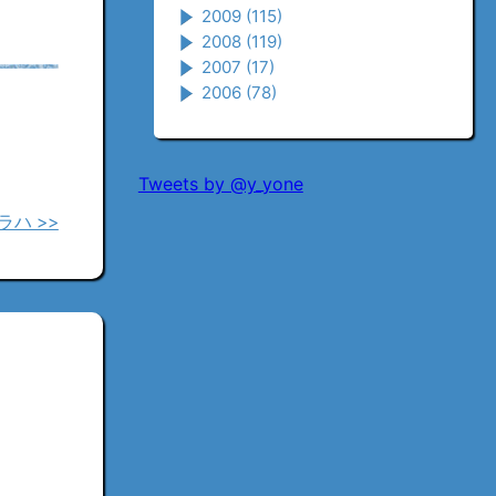
2009
(115)
2008
(119)
2007
(17)
2006
(78)
Tweets by @y_yone
ハ >>