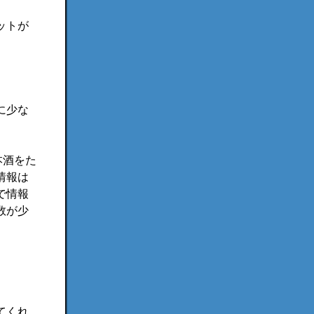
ットが
に少な
本酒をた
情報は
で情報
数が少
。
てくれ