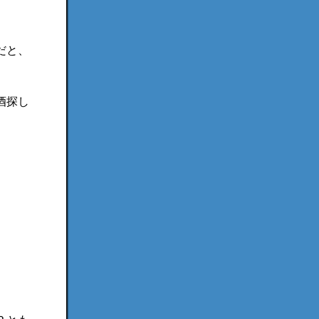
だと、
酒探し