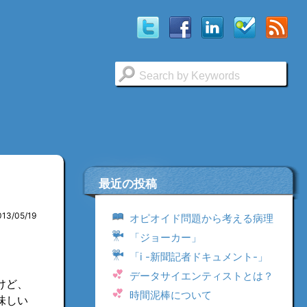
最近の投稿
013/05/19
オピオイド問題から考える病理
「ジョーカー」
「i -新聞記者ドキュメント-」
データサイエンティストとは？
けど、
時間泥棒について
味しい