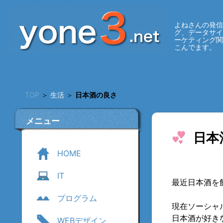
よねさんの発信
グ、データサ
ーケティング
こんでます。
TOP
＞
生活
＞
日本酒の良さ
メニュー
日本
HOME
IT
最近日本酒を
プログラム
現在ソーシャ
日本酒が好き
WEBデザイン