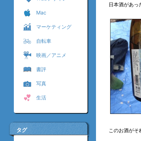
日本酒があっ
Mac
マーケティング
自転車
映画／アニメ
書評
写真
生活
タグ
このお酒がそ