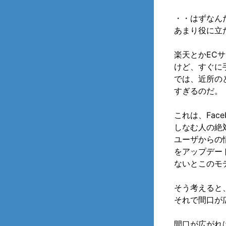
・・はずなん
あまり役に立
楽天とかEC
けど、すぐに
では、近所の
すぎるのだ。
これは、Fac
しなむ人の絶
ユーザからの
をアップデー
ないとこのモ
そう考えると
それで間口が
間口が広がれ