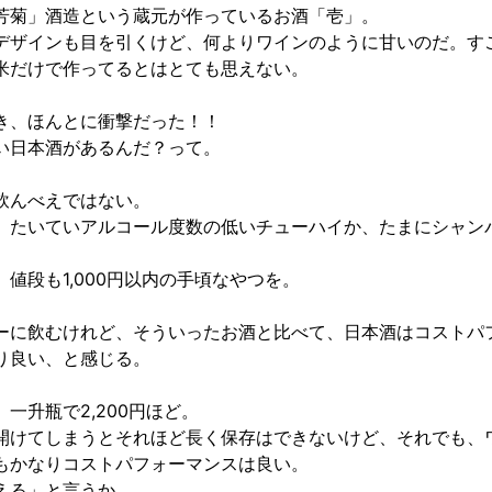
芳菊」酒造という蔵元が作っているお酒「壱」。
デザインも目を引くけど、何よりワインのように甘いのだ。す
米だけで作ってるとはとても思えない。
き、ほんとに衝撃だった！！
い日本酒があるんだ？って。
飲んべえではない。
、たいていアルコール度数の低いチューハイか、たまにシャン
値段も1,000円以内の手頃なやつを。
ーに飲むけれど、そういったお酒と比べて、日本酒はコストパ
り良い、と感じる。
一升瓶で2,200円ほど。
開けてしまうとそれほど長く保存はできないけど、それでも、
もかなりコストパフォーマンスは良い。
える」と言うか。。