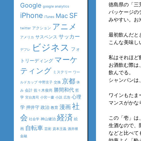
徳島県の「三
Google
google analytics
パッケージの
iPhone
SF
Mac
iTunes
みやすい。お
アニメ
アクション
twitter
最初飲んだと
サッカー
サスペンス
アメリカ
こんな美味し
ビジネス
フォ
デフレ
私はそれほど
マーケ
トリーディング
お酒飲む際は
ティング
飲んでる。
ミステリー
ワー
シャンパンは、
京都
ルドカップ
中野京子
交換
休
勝間和代
会計
佐々木俊尚
哲
み
ワインもたま
心理
学
宮台真司
小宮一慶
小説
広告
マンスがかな
社
漫画
学
押井守
政治
教育
会
経済
この「壱」は、
神山健治
絵
社会学
生酒なので、
自転車
画
芸術
資本主義
酒井穣
などと比べて
金融
効率よく「酔