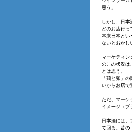
ワインブーム
思う。
しかし、日本
どのお店行っ
本来日本とい
ないとおかし
マーケティン
のこの状況は
とは思う。
「鶏と卵」の
いからお店で
ただ、マーケ
イメージ（ブ
日本酒には、
て回る。昔の