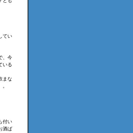
？とも
してい
で、今
ている
飲まな
。。
も付い
お酒ば