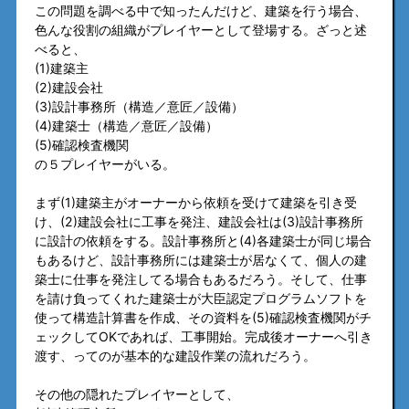
この問題を調べる中で知ったんだけど、建築を行う場合、
色んな役割の組織がプレイヤーとして登場する。ざっと述
べると、
(1)建築主
(2)建設会社
(3)設計事務所（構造／意匠／設備）
(4)建築士（構造／意匠／設備）
(5)確認検査機関
の５プレイヤーがいる。
まず(1)建築主がオーナーから依頼を受けて建築を引き受
け、(2)建設会社に工事を発注、建設会社は(3)設計事務所
に設計の依頼をする。設計事務所と(4)各建築士が同じ場合
もあるけど、設計事務所には建築士が居なくて、個人の建
築士に仕事を発注してる場合もあるだろう。そして、仕事
を請け負ってくれた建築士が大臣認定プログラムソフトを
使って構造計算書を作成、その資料を(5)確認検査機関がチ
ェックしてOKであれば、工事開始。完成後オーナーへ引き
渡す、ってのが基本的な建設作業の流れだろう。
その他の隠れたプレイヤーとして、