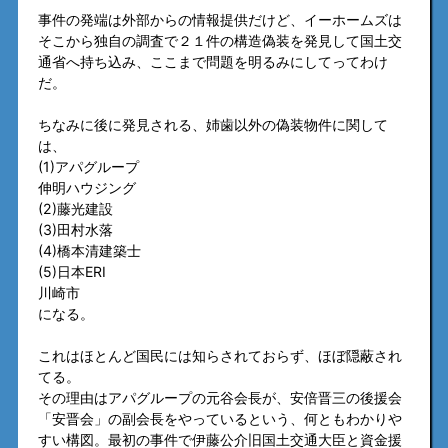
事件の発端は外部からの情報提供だけど、イーホームズは
そこから独自の調査で２１件の構造偽装を発見して国土交
通省へ持ち込み、ここまで問題を明るみにしてってわけ
だ。
ちなみに後に発見される、姉歯以外の偽装物件に関して
は、
(1)アパグループ
伸明ハウジング
(2)藤光建設
(3)田村水落
(4)橋本清建築士
(5)日本ERI
川崎市
になる。
これはほとんど国民には知らされておらず、ほぼ隠蔽され
てる。
その理由はアパグループの元谷会長が、安倍晋三の後援会
「安晋会」の副会長をやっているという、何ともわかりや
すい構図。最初の事件で伊藤公介旧国土交通大臣と資金援