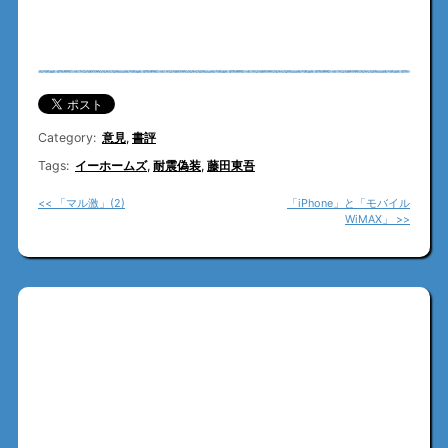
Category:
意見
,
書評
Tags:
イーホームズ
,
耐震偽装
,
藤田東吾
<< 「マル激」(2)
「iPhone」と「モバイル
WiMAX」 >>