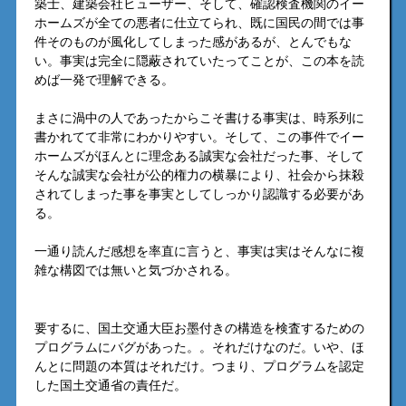
築士、建築会社ヒューザー、そして、確認検査機関のイー
ホームズが全ての悪者に仕立てられ、既に国民の間では事
件そのものが風化してしまった感があるが、とんでもな
い。事実は完全に隠蔽されていたってことが、この本を読
めば一発で理解できる。
まさに渦中の人であったからこそ書ける事実は、時系列に
書かれてて非常にわかりやすい。そして、この事件でイー
ホームズがほんとに理念ある誠実な会社だった事、そして
そんな誠実な会社が公的権力の横暴により、社会から抹殺
されてしまった事を事実としてしっかり認識する必要があ
る。
一通り読んだ感想を率直に言うと、事実は実はそんなに複
雑な構図では無いと気づかされる。
要するに、国土交通大臣お墨付きの構造を検査するための
プログラムにバグがあった。。それだけなのだ。いや、ほ
んとに問題の本質はそれだけ。つまり、プログラムを認定
した国土交通省の責任だ。