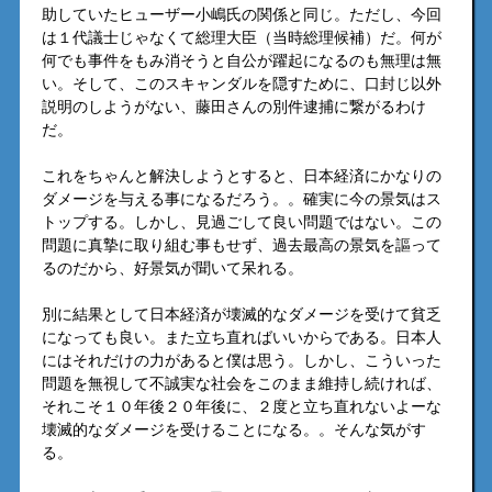
助していたヒューザー小嶋氏の関係と同じ。ただし、今回
は１代議士じゃなくて総理大臣（当時総理候補）だ。何が
何でも事件をもみ消そうと自公が躍起になるのも無理は無
い。そして、このスキャンダルを隠すために、口封じ以外
説明のしようがない、藤田さんの別件逮捕に繋がるわけ
だ。
これをちゃんと解決しようとすると、日本経済にかなりの
ダメージを与える事になるだろう。。確実に今の景気はス
トップする。しかし、見過ごして良い問題ではない。この
問題に真摯に取り組む事もせず、過去最高の景気を謳って
るのだから、好景気が聞いて呆れる。
別に結果として日本経済が壊滅的なダメージを受けて貧乏
になっても良い。また立ち直ればいいからである。日本人
にはそれだけの力があると僕は思う。しかし、こういった
問題を無視して不誠実な社会をこのまま維持し続ければ、
それこそ１０年後２０年後に、２度と立ち直れないよーな
壊滅的なダメージを受けることになる。。そんな気がす
る。