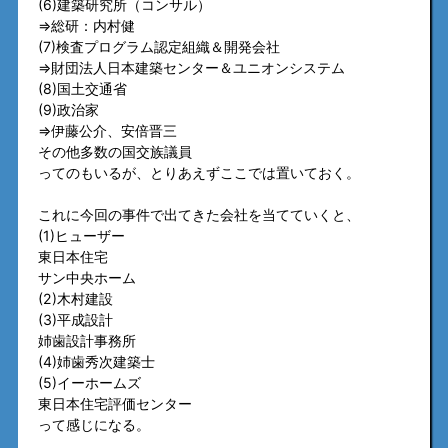
(6)建築研究所（コンサル）
⇒総研：内村健
(7)検査プログラム認定組織＆開発会社
⇒財団法人日本建築センター＆ユニオンシステム
(8)国土交通省
(9)政治家
⇒伊藤公介、安倍晋三
その他多数の国交族議員
ってのもいるが、とりあえずここでは置いておく。
これに今回の事件で出てきた会社を当てていくと、
(1)ヒューザー
東日本住宅
サン中央ホーム
(2)木村建設
(3)平成設計
姉歯設計事務所
(4)姉歯秀次建築士
(5)イーホームズ
東日本住宅評価センター
って感じになる。