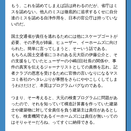
もう、これを認めてしまえば話は終わるのだが、省庁はミ
スを認めない。他人のミスは徹底的に追求するくせに自分
達のミスを認める自浄作用を、日本の官公庁は持っていな
いのだ。
国土交通省が責任を逃れるためには他にスケープゴートが
必要、その矛先が姉歯、ヒューザー、イーホームズに向け
られた。簡単に言ってしまうと、そーいう話である。
もちろん国土交通省にコネのある元大臣の伊藤公介と、そ
の支援をしていたヒューザーの小嶋(旧)社長の関係や、事
件の真実を伝えるジャーナリストとしての責務を忘れ、記
者クラブの恩恵を受けるために官僚の言いなりになるマス
コミ各社のヘタレぶりが事態をさらにややこしくしてしま
うわけだけど、本質はプログラムバグなのである。
つまり、そー考えると、大元の検査プログラムに問題があ
ったので、それを知っていて構造計算書を作っていた建築
士や建築物に対して全責任を負う建築主は責任があるとし
ても、検査機関であるイーホームズには責任が無いっての
はそりゃそーだろね、ってすぐに納得できる。