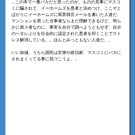
…この本で一番バカだと思ったのが、ものの見事にマスコ
ミに騙されて、イーホームズを悪者と決めつけ、ここぞと
ばかりにイーホームズに罵詈雑言メールを書いた人達だ。
マンションを買った当事者ならまだ理解できるけど、明ら
かに第３者なのに、事実を自分で調べようともせず、自分
のヘタレぶりを社会的に認定された悪者を叩くことでスト
レス解消している。。ほんとみっともない人達だ。。
いい加減、うちら国民は官僚や政治家、マスコミにバカに
されまくってる事に気づこうよ。。