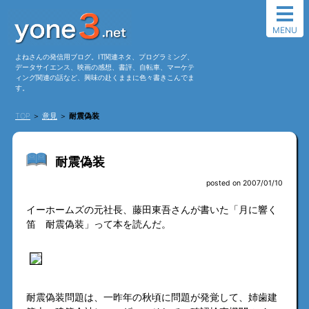
MENU
よねさんの発信用ブログ。IT関連ネタ、プログラミング、
データサイエンス、映画の感想、書評、自転車、マーケテ
ィング関連の話など、興味の赴くままに色々書きこんでま
す。
TOP
＞
意見
＞
耐震偽装
耐震偽装
posted on 2007/01/10
イーホームズの元社長、藤田東吾さんが書いた「月に響く
笛 耐震偽装」って本を読んだ。
耐震偽装問題は、一昨年の秋頃に問題が発覚して、姉歯建