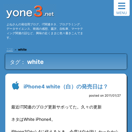
MENU
よねさんの発信用ブログ。IT関連ネタ、プログラミング、
データサイエンス、映画の感想、書評、自転車、マーケテ
ィング関連の話など、興味の赴くままに色々書きこんでま
す。
TOP
＞
white
white
タグ：
iPhone4 white（白）の発売日は？
posted on 2011/01/27
最近IT関連のブログ更新サボってた。久々の更新
ネタはWhite iPhone4。
iPhone3Gから4に代えるとき、今度は白が欲しかったから