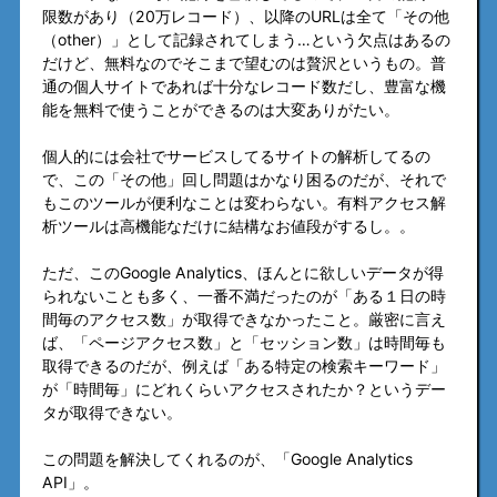
限数があり（20万レコード）、以降のURLは全て「その他
（other）」として記録されてしまう…という欠点はあるの
だけど、無料なのでそこまで望むのは贅沢というもの。普
通の個人サイトであれば十分なレコード数だし、豊富な機
能を無料で使うことができるのは大変ありがたい。
個人的には会社でサービスしてるサイトの解析してるの
で、この「その他」回し問題はかなり困るのだが、それで
もこのツールが便利なことは変わらない。有料アクセス解
析ツールは高機能なだけに結構なお値段がするし。。
ただ、このGoogle Analytics、ほんとに欲しいデータが得
られないことも多く、一番不満だったのが「ある１日の時
間毎のアクセス数」が取得できなかったこと。厳密に言え
ば、「ページアクセス数」と「セッション数」は時間毎も
取得できるのだが、例えば「ある特定の検索キーワード」
が「時間毎」にどれくらいアクセスされたか？というデー
タが取得できない。
この問題を解決してくれるのが、「Google Analytics
API」。