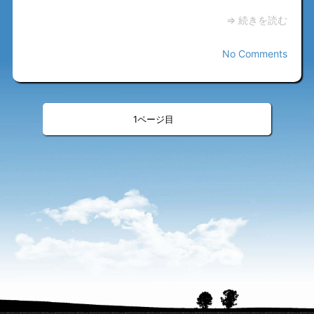
⇒ 続きを読む
No Comments
«
»
<
>
1