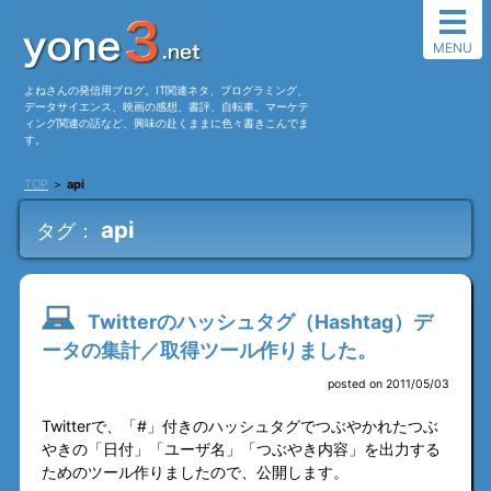
MENU
よねさんの発信用ブログ。IT関連ネタ、プログラミング、
データサイエンス、映画の感想、書評、自転車、マーケテ
ィング関連の話など、興味の赴くままに色々書きこんでま
す。
TOP
＞
api
api
タグ：
Twitterのハッシュタグ（Hashtag）デ
ータの集計／取得ツール作りました。
posted on 2011/05/03
Twitterで、「#」付きのハッシュタグでつぶやかれたつぶ
やきの「日付」「ユーザ名」「つぶやき内容」を出力する
ためのツール作りましたので、公開します。