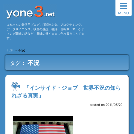
MENU
よねさんの発信用ブログ。IT関連ネタ、プログラミング、
データサイエンス、映画の感想、書評、自転車、マーケテ
ィング関連の話など、興味の赴くままに色々書きこんでま
す。
TOP
＞
不況
不況
タグ：
「インサイド・ジョブ 世界不況の知ら
れざる真実」
posted on 2011/05/29