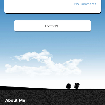
No Comments
«
»
<
>
1
About Me