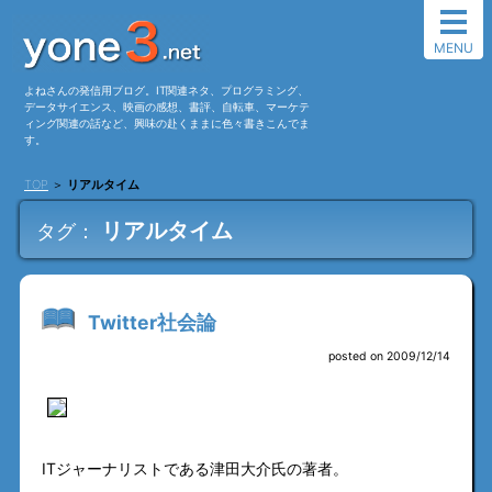
MENU
よねさんの発信用ブログ。IT関連ネタ、プログラミング、
データサイエンス、映画の感想、書評、自転車、マーケテ
ィング関連の話など、興味の赴くままに色々書きこんでま
す。
TOP
＞
リアルタイム
リアルタイム
タグ：
Twitter社会論
posted on 2009/12/14
ITジャーナリストである津田大介氏の著者。