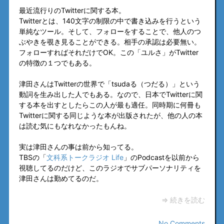
最近流行りのTwitterに関する本。
Twitterとは、140文字の制限の中で書き込みを行うという
単純なツール。そして、フォローをすることで、他人のつ
ぶやきを覗き見ることができる。相手の承認は必要無い。
フォローすればそれだけでOK。この「ユルさ」がTwitter
の特徴の１つでもある。
津田さんはTwitterの世界で「tsudaる（つだる）」という
動詞を生み出した人でもある。なので、日本でTwitterに関
する本を出すとしたらこの人が最も適任。同時期に何冊も
Twitterに関する同じような本が出版されたが、他の人の本
は読む気にもなれなかったもんね。
実は津田さんの事は前から知ってる。
TBSの「
文科系トークラジオ Life
」のPodcastを以前から
視聴してるのだけど、このラジオでサブパーソナリティを
津田さんは勤めてるのだ。
⇒ 続きを読む
No Comments