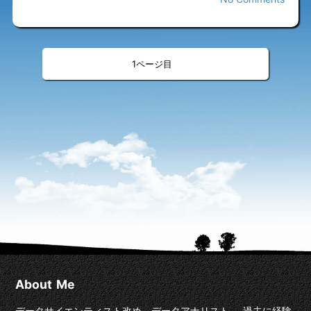
«
»
<
>
1
About Me
データサイエンティスト改め、データアナリスト。 過去に経験