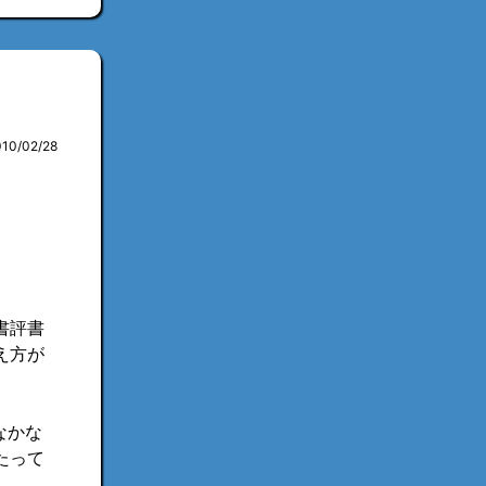
010/02/28
書評書
え方が
なかな
たって