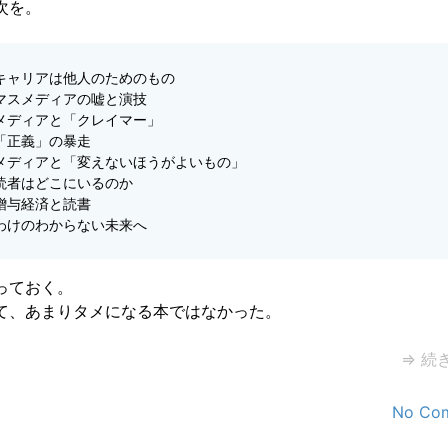
次を。
キャリアは他人のためのもの
マスメディアの嘘と演技
メディアと「クレイマー」
「正義」の暴走
メディアと「変えないほうがよいもの」
読者はどこにいるのか
贈与経済と読書
わけのわからない未来へ
っておく。
て、あまりタメになる本ではなかった。
⇒ 続
No Co