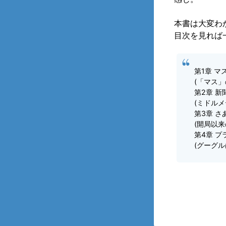
本書は大変わ
目次を見れば
第1章 
(「マス
第2章 新
(ミドル
第3章 
(開局以
第4章 
(グーグ