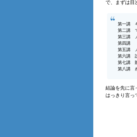
で、まずは目
第一講 
第二講 
第三講 
第四講 
第五講 
第六講 
第七講 
第八講 
結論を先に言
はっきり言っ