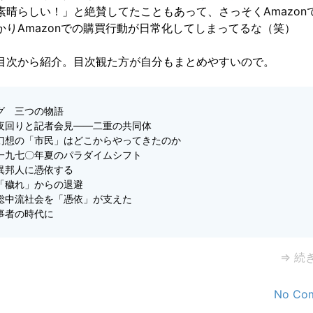
素晴らしい！」と絶賛してたこともあって、さっそくAmazon
かりAmazonでの購買行動が日常化してしまってるな（笑）
目次から紹介。目次観た方が自分もまとめやすいので。
グ 三つの物語
夜回りと記者会見――二重の共同体
幻想の「市民」はどこからやってきたのか
一九七〇年夏のパラダイムシフト
異邦人に憑依する
「穢れ」からの退避
総中流社会を「憑依」が支えた
事者の時代に
⇒ 続
No Co