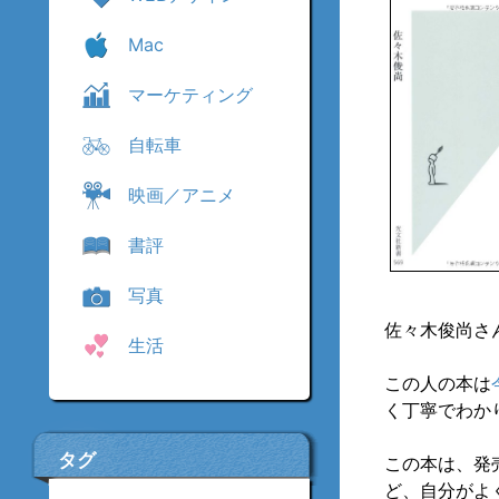
Mac
マーケティング
自転車
映画／アニメ
書評
写真
佐々木俊尚さ
生活
この人の本は
く丁寧でわか
タグ
この本は、発
ど、自分がよ