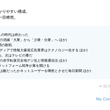
かりやすい構成。
一目瞭然。
マスの時代は終わった
」の消滅「大衆」から「少衆・分衆」へ ほか)
聞の敗戦
メディアで情報大爆発広告業界はテクノロジー化する ほか)
さあ、次はテレビの番だ
来の赤字転落完全地デジ化と情報通信法 ほか)
プラットフォーム戦争が幕を開ける
ルは敵だったかネットユーザーを唖然とさせた毎日新聞 ほか)
⇒ 続
No Co