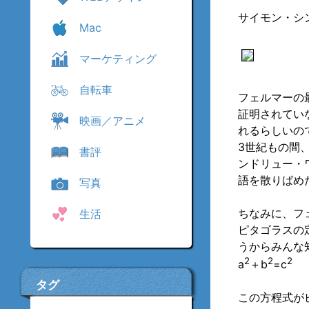
サイモン・シ
Mac
マーケティング
自転車
フェルマーの
証明されてい
映画／アニメ
れるらしいの
3世紀もの間
書評
ンドリュー・
語を散りばめ
写真
ちなみに、フ
生活
ピタゴラスの
うからみんな
2
2
2
a
＋b
=c
タグ
この方程式が