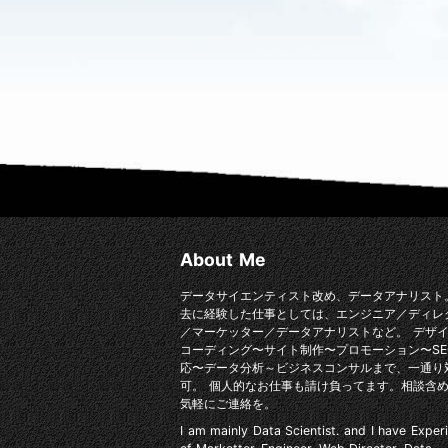
About Me
データサイエンティスト改め、データアナリスト
去に経験した仕事としては、エンジニア／ディレ
／マーケッター／データアナリストなど。 デザ
コーディング〜サイト制作〜プロモーション〜SE
応〜データ分析～ビジネスコンサルまで、一通り
可。 個人的なお仕事も請け負ってます。相談含
気軽にご連絡を。
I am mainly Data Scientist. and I have Exper