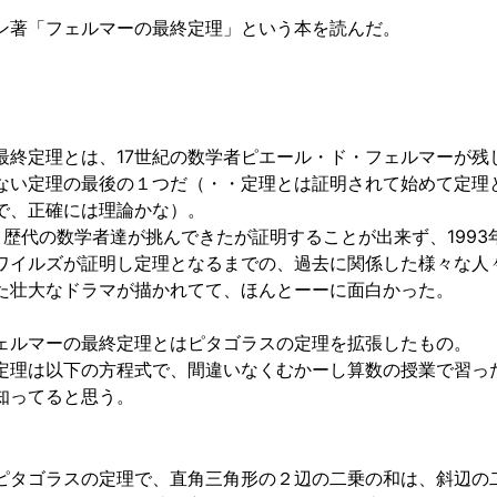
ン著「フェルマーの最終定理」という本を読んだ。
最終定理とは、17世紀の数学者ピエール・ド・フェルマーが残
ない定理の最後の１つだ（・・定理とは証明されて始めて定理
で、正確には理論かな）。
、歴代の数学者達が挑んできたが証明することが出来ず、1993
ワイルズが証明し定理となるまでの、過去に関係した様々な人
た壮大なドラマが描かれてて、ほんとーーに面白かった。
ェルマーの最終定理とはピタゴラスの定理を拡張したもの。
定理は以下の方程式で、間違いなくむかーし算数の授業で習っ
知ってると思う。
ピタゴラスの定理で、直角三角形の２辺の二乗の和は、斜辺の