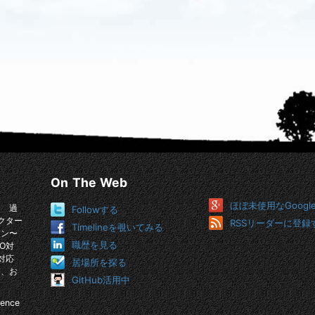
On The Web
ほぼ未使用なGoogl
。 過
Followする
クター
RSSリーダーに登録
Timelineを覗いてみる
イン〜
職歴を見る
O対
対応
居場所を探る
め、お
GitHub活用中
ience