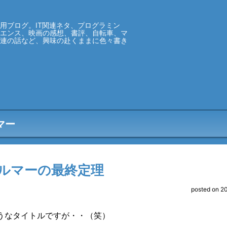
用ブログ。IT関連ネタ、プログラミン
イエンス、映画の感想、書評、自転車、マ
関連の話など、興味の赴くままに色々書き
マー
ルマーの最終定理
posted on 2
うなタイトルですが・・（笑）