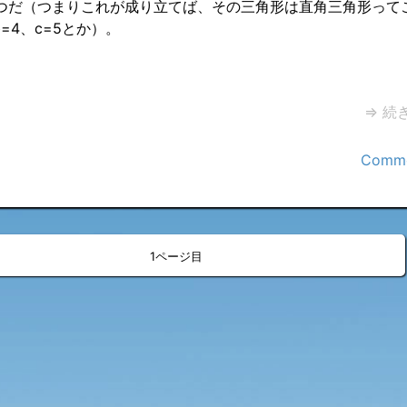
つだ（つまりこれが成り立てば、その三角形は直角三角形って
b=4、c=5とか）。
⇒ 続
Comme
»
<
>
1