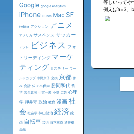
等しいってや
Google
google analytics
例えばa=3、
iPhone
SF
Mac
iTunes
アニメ
アクション
twitter
サッカー
サスペンス
アメリカ
ビジネス
フォ
デフレ
マーケ
トリーディング
ティング
ミステリー
ワー
京都
ルドカップ
中野京子
交換
休
«
勝間和代
会計
佐々木俊尚
哲
み
心理
学
宮台真司
小宮一慶
小説
広告
社
漫画
学
押井守
政治
教育
会
経済
神山健治
絵
社会学
自転車
画
芸術
資本主義
酒井穣
金融