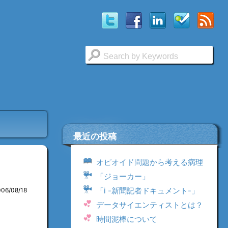
最近の投稿
オピオイド問題から考える病理
「ジョーカー」
「i -新聞記者ドキュメント-」
006/08/18
データサイエンティストとは？
時間泥棒について