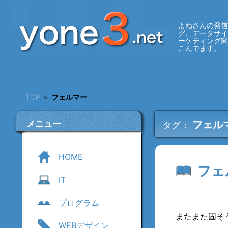
よねさんの発信
グ、データサ
ーケティング
こんでます。
TOP
＞
フェルマー
メニュー
フェル
タグ：
HOME
フェ
IT
プログラム
またまた固そ
WEBデザイン