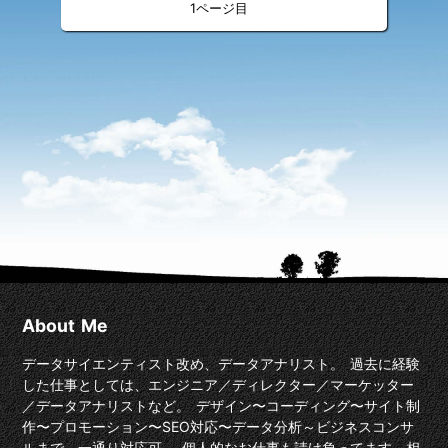
«
»
<
>
1
About Me
データサイエンティスト改め、データアナリスト。 過去に経験
した仕事としては、エンジニア／ディレクター／マーケッター
／データアナリストなど。 デザイン〜コーディング〜サイト制
作〜プロモーション〜SEO対応〜データ分析～ビジネスコンサ
ルまで、一通り対応可。 個人的なお仕事も請け負ってます。相