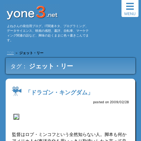
MENU
よねさんの発信用ブログ。IT関連ネタ、プログラミング、
データサイエンス、映画の感想、書評、自転車、マーケテ
ィング関連の話など、興味の赴くままに色々書きこんでま
す。
TOP
＞
ジェット・リー
ジェット・リー
タグ：
「ドラゴン・キングダム」
posted on 2009/02/28
監督はロブ・ミンコフという全然知らない人。脚本も何か
アメリカ人が東洋文化を思いっきり勘違いしたと言って良