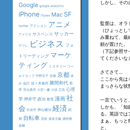
しかし、その
Google
google analytics
iPhone
SF
Mac
iTunes
アニメ
監督は、オラ
アクション
twitter
（ひょっとし
サッカー
サスペンス
アメリカ
み重ねて、最
ビジネス
頼が置けた。
フォ
デフレ
（下記参照サ
マーケ
トリーディング
てくださいな
ティング
ミステリー
ワー
さてさて…
京都
ルドカップ
中野京子
交換
休
ここから先は
勝間和代
会計
佐々木俊尚
哲
み
まっさらな状
心理
学
宮台真司
小宮一慶
小説
広告
社
漫画
学
押井守
政治
教育
一言でいうと
会
経済
しかも、「知
神山健治
絵
社会学
る。英語ではア
自転車
画
芸術
資本主義
酒井穣
まぁ、もっと
金融
と。