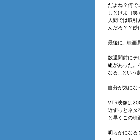
だよね？何で
しとけよ（笑
人間では取引
んだろ？？妙
最後に…映画
数週間前にテ
組があった。
なる…という
自分が気にな
VTR映像は
近ずっとネタ
と早くこの映
明らかになる