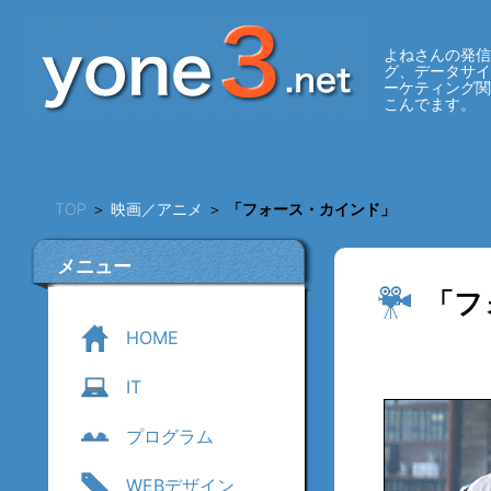
よねさんの発信
グ、データサ
ーケティング
こんでます。
TOP
＞
映画／アニメ
＞
「フォース・カインド」
メニュー
「フ
HOME
IT
プログラム
WEBデザイン