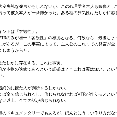
大変失礼な発言かもしれないが、この心理学者本人も映像とし
言って彼女本人が一番怖かった。ある種の狂気性はたしかに感
イントは「客観性」。
VTRのみが唯一「客観性」の根拠となる。何故なら、最後ちょ
しがあるが、この事実によって、主人公のこれまでの発言が全
てしまうからだ。
Rはたしかに存在する。これは事実。
TRが本物の映像であるという証拠は？？これは実は無い。とい
い。
最終的に観た人が判断するしかない。
えば全て信じられるし、信じられなければVTRが作りモノとい
ない以上、全ての話が信じられない。
種のドキュメンタリーでもあるが、ほんとにうまい作り方だな