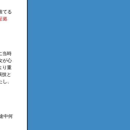
捨てる
証拠
。
に当時
女が心
より重
演技と
たし、
途中何