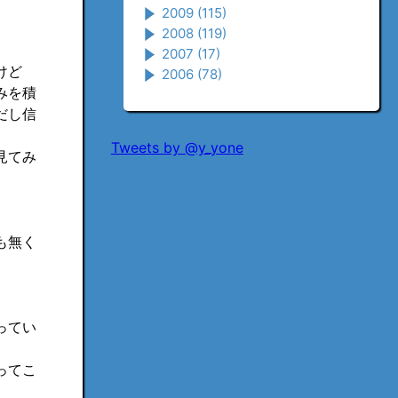
2009
(115)
2008
(119)
2007
(17)
けど
2006
(78)
みを積
だし信
Tweets by @y_yone
見てみ
も無く
ってい
ってこ