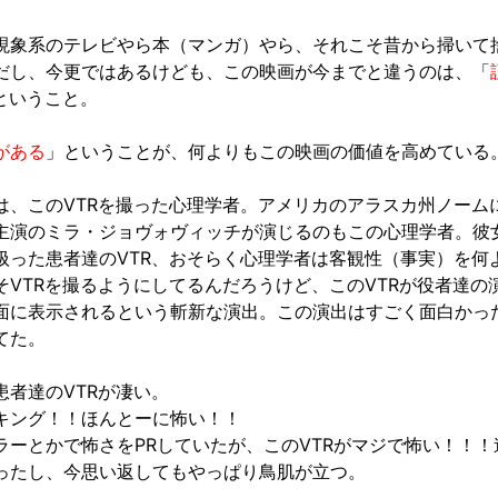
現象系のテレビやら本（マンガ）やら、それこそ昔から掃いて
だし、今更ではあるけども、この映画が今までと違うのは、「
ということ。
がある
」ということが、何よりもこの映画の価値を高めている
は、このVTRを撮った心理学者。アメリカのアラスカ州ノーム
主演のミラ・ジョヴォヴィッチが演じるのもこの心理学者。彼
扱った患者達のVTR、おそらく心理学者は客観性（事実）を何
そVTRを撮るようにしてるんだろうけど、このVTRが役者達の
面に表示されるという斬新な演出。この演出はすごく面白かっ
てた。
患者達のVTRが凄い。
キング！！ほんとーに怖い！！
ラーとかで怖さをPRしていたが、このVTRがマジで怖い！！！
ったし、今思い返してもやっぱり鳥肌が立つ。