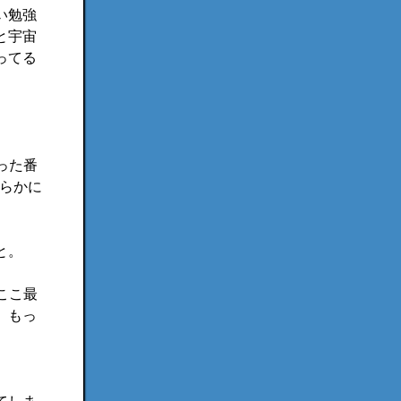
い勉強
と宇宙
ってる
った番
明らかに
と。
ここ最
、もっ