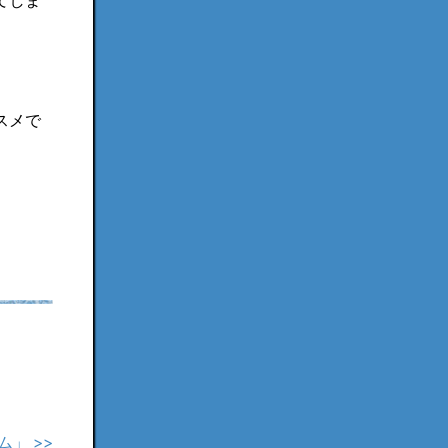
てしま
スメで
」 >>