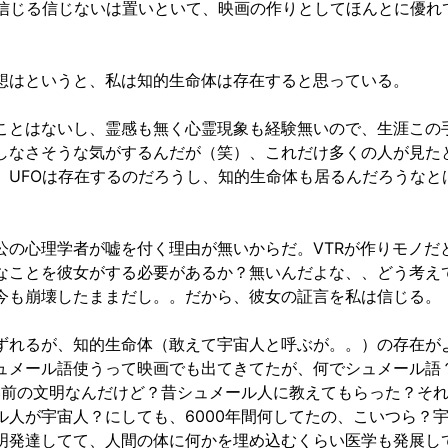
を信じる信じないは置いといて、映画の作りとしてほんとに優れ
想はというと、私は知的生命体は存在すると思っている。
ことはないし、霊感も無く心霊現象も経験無いので、生涯この
しなさそうな気がするんだが（笑）、これだけ多くの人が見た
、UFOは存在するのだろうし、知的生命体も居るんだろうなと
公の心理学者が嘘を付く理由が無いからだ。VTRが作りモノだ
なことを彼女がする必要があるか？無いんだよな、、どう考え
今も崩壊したままだし。。だから、彼女の証言を私は信じる。
ずれるが、知的生命体（敢えて宇宙人と呼ぶが。。）の存在が
ュメール語使うって映画でも出てきてたが、何でシュメール語
らい前の文明なんだけど？昔シュメール人に教えてもらった？そ
ル人が宇宙人？にしても、6000年間何してたの、こいつら？
明発達してて、人間の体に何かを埋め込むくらい医学も発展し