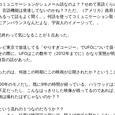
コミュニケーションがシュメール語なのよ？？せめて英語くら
）言語機能は発達してないのかね？？ただ、（アメリカ）政府
あるって話もよく聞く。。何語を使ってコミュニケーション取
にアンバランスなんだよな、宇宙人のイメージって。。
見終わって気になることが１点あった。
レビ東京で放送してる「やりすぎコージー」でUFOについて扱
その際に、UFOはこの数年で（2012年までに）かなり実態が
趣旨の話があった。
ったのは、何故この時期にこの映画が公開されたか？というこ
2000年のモノだし、既に9年の時間が経っている。ハリウッドは
不足だったし、こんなはっきりした映像が残ってるのであれば
画は撮れたはずじゃないのか？？
という流れの１つなのだろうか？？