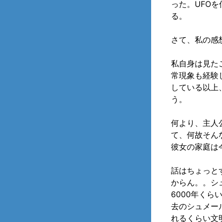
った。UFO
る。
さて、私の感
私自身は見た
常現象も経験
している以上
う。
何より、主人
て、何故そん
彼女の家庭は
話はちょっと
からん。。シ
6000年く
去のシュメー
れるくらい文