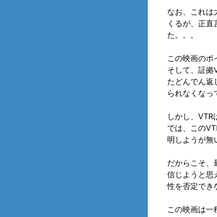
なお、これは
くるが、正直
た。。。
この映画のポ
そして、証拠
たどんでん返
られなくなっ
しかし、VT
では、このV
明しようが無
だからこそ、
信じようと思
性を否定でき
この映画は一