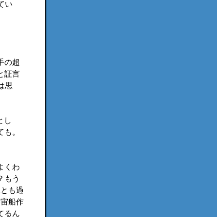
てい
手の超
と証言
は思
とし
ても。
よくわ
？もう
れとも過
宇宙船作
てるん