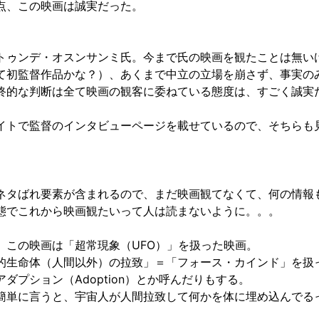
点、この映画は誠実だった。
トゥンデ・オスンサンミ氏。今まで氏の映画を観たことは無い
て初監督作品かな？）、あくまで中立の立場を崩さず、事実の
終的な判断は全て映画の観客に委ねている態度は、すごく誠実
イトで監督のインタビューページを載せているので、そちらも
）
ネタばれ要素が含まれるので、まだ映画観てなくて、何の情報
態でこれから映画観たいって人は読まないように。。。
、この映画は「超常現象（UFO）」を扱った映画。
的生命体（人間以外）の拉致」＝「フォース・カインド」を扱
ダプション（Adoption）とか呼んだりもする。
簡単に言うと、宇宙人が人間拉致して何かを体に埋め込んでる