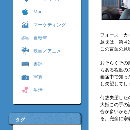
Mac
マーケティング
フォース・カイン
自転車
意味は「第４
この言葉の意
映画／アニメ
おそらくその
書評
らある程度の
画途中で知っ
写真
し失望してし
生活
何故失望した
大抵この手の
合が多いから
る。完全に宗
タグ