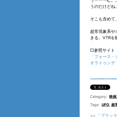
うーーーむ。
うのだけどね
そこも含めて
超常現象系や
きる。VTR
□参照サイト
「フォース・
オラトゥンデ
Category:
映画
Tags:
UFO
,
超
<< 「ブラッ