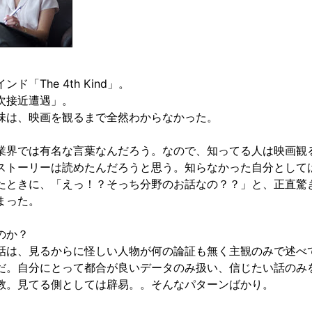
ド「The 4th Kind」。
次接近遭遇」。
味は、映画を観るまで全然わからなかった。
業界では有名な言葉なんだろう。なので、知ってる人は映画観
ストーリーは読めたんだろうと思う。知らなかった自分として
たときに、「えっ！？そっち分野のお話なの？？」と、正直驚
まった。
のか？
話は、見るからに怪しい人物が何の論証も無く主観のみで述べ
だ。自分にとって都合が良いデータのみ扱い、信じたい話のみ
教。見てる側としては辟易。。そんなパターンばかり。