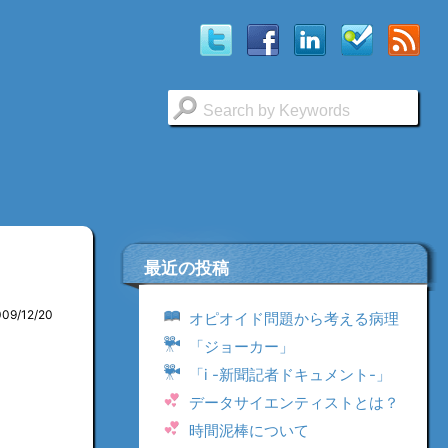
最近の投稿
009/12/20
オピオイド問題から考える病理
「ジョーカー」
「i -新聞記者ドキュメント-」
データサイエンティストとは？
時間泥棒について