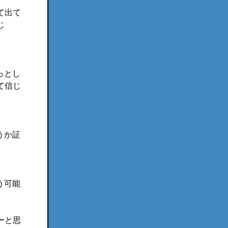
て出て
じ
っとし
て信じ
うか証
う可能
ーと思