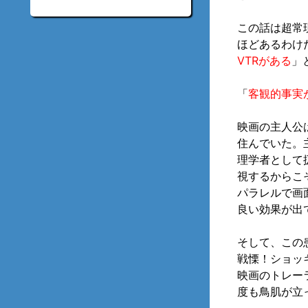
この話は超常
ほどあるわけ
VTRがある
」
「
客観的事実
映画の主人公
住んでいた。
理学者として
視するからこ
パラレルで画
良い効果が出
そして、この
戦慄！ショッ
映画のトレー
度も鳥肌が立