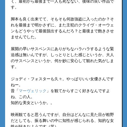
く、最初から最後まで一人も死なない、後味の良い作品で
す。
脚本も良く出来てて、そもそも何故強盗に入ったのか？そ
れを最後まで明かさずに、また主犯のクライヴ・オーウェ
ンもどうやって最後脱出するんだろ？と最後まで飽きさせ
ませんでした。
展開の早いサスペンスにありがちなハラハラするような緊
迫感は無いんですが、しっとりとした感じというか、大人
のサスペンスというか、何か妙に安心して観れた気がしま
す。
ジョディ・フォスターも久々。やっぱりいい女優さんです
ねー。
昔「
マーヴェリック
」を観てからすごく好きなんですよ
ね、この人。
知的な美女というか。。
映画観てると思うんですが、自分はどんなに見た目が粗野
だとしても、振る舞いの中に知性が感じられる、知的な女
性が好きなようです（笑）