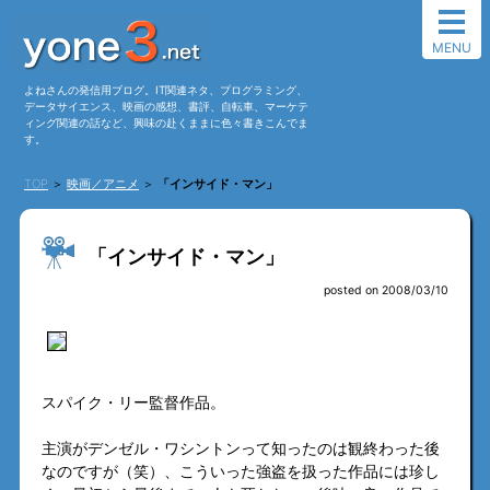
MENU
よねさんの発信用ブログ。IT関連ネタ、プログラミング、
データサイエンス、映画の感想、書評、自転車、マーケテ
ィング関連の話など、興味の赴くままに色々書きこんでま
す。
TOP
＞
映画／アニメ
＞
「インサイド・マン」
「インサイド・マン」
posted on 2008/03/10
スパイク・リー監督作品。
主演がデンゼル・ワシントンって知ったのは観終わった後
なのですが（笑）、こういった強盗を扱った作品には珍し