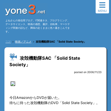
MENU
よねさんの発信用ブログ。IT関連ネタ、プログラミング、
データサイエンス、映画の感想、書評、自転車、マーケテ
ィング関連の話など、興味の赴くままに色々書きこんでま
す。
TOP
＞
映画／アニメ
＞
攻殻機動隊SAC 「Solid State Society」
攻殻機動隊SAC 「Solid State
Society」
posted on 2006/11/23
今日AmazonからDVDが届いた。
待ちに待った攻殻機動隊のDVD「Solid State Society」。