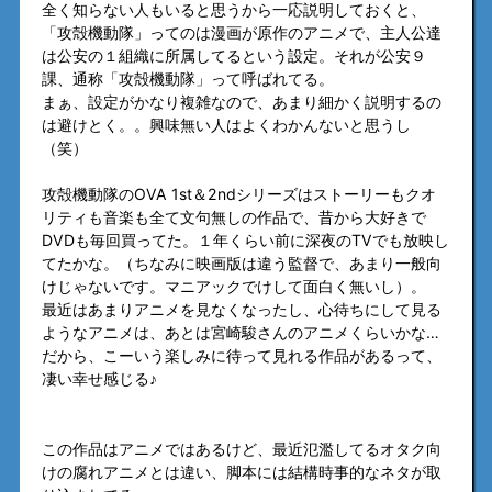
全く知らない人もいると思うから一応説明しておくと、
「攻殻機動隊」ってのは漫画が原作のアニメで、主人公達
は公安の１組織に所属してるという設定。それが公安９
課、通称「攻殻機動隊」って呼ばれてる。
まぁ、設定がかなり複雑なので、あまり細かく説明するの
は避けとく。。興味無い人はよくわかんないと思うし
（笑）
攻殻機動隊のOVA 1st＆2ndシリーズはストーリーもクオ
リティも音楽も全て文句無しの作品で、昔から大好きで
DVDも毎回買ってた。１年くらい前に深夜のTVでも放映し
てたかな。（ちなみに映画版は違う監督で、あまり一般向
けじゃないです。マニアックでけして面白く無いし）。
最近はあまりアニメを見なくなったし、心待ちにして見る
ようなアニメは、あとは宮崎駿さんのアニメくらいかな…
だから、こーいう楽しみに待って見れる作品があるって、
凄い幸せ感じる♪
この作品はアニメではあるけど、最近氾濫してるオタク向
けの腐れアニメとは違い、脚本には結構時事的なネタが取