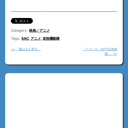
Category:
映画／アニメ
Tags:
SAC
,
アニメ
,
攻殻機動隊
<< 「陽はまた昇る」
「ベクシル -2077日本鎖
国-」 >>