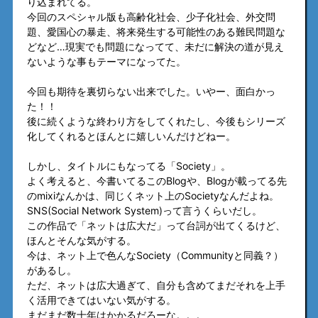
り込まれてる。
今回のスペシャル版も高齢化社会、少子化社会、外交問
題、愛国心の暴走、将来発生する可能性のある難民問題な
どなど…現実でも問題になってて、未だに解決の道が見え
ないような事もテーマになってた。
今回も期待を裏切らない出来でした。いやー、面白かっ
た！！
後に続くような終わり方をしてくれたし、今後もシリーズ
化してくれるとほんとに嬉しいんだけどねー。
しかし、タイトルにもなってる「Society」。
よく考えると、今書いてるこのBlogや、Blogが載ってる先
のmixiなんかは、同じくネット上のSocietyなんだよね。
SNS(Social Network System)って言うくらいだし。
この作品で「ネットは広大だ」って台詞が出てくるけど、
ほんとそんな気がする。
今は、ネット上で色んなSociety（Communityと同義？）
があるし。
ただ、ネットは広大過ぎて、自分も含めてまだそれを上手
く活用できてはいない気がする。
まだまだ数十年はかかるだろーな。。。