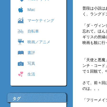
普段は小説は
Mac
く、ラングド
マーケティング
「ダ・ヴィン
自転車
忘れて。ほん
ギリスの所縁
映画／アニメ
映画も観に行
書評
「天使と悪魔
写真
ンチ・コード
で１回観て、
生活
さて、前々回
のは。。。
タグ
「フリーメイ