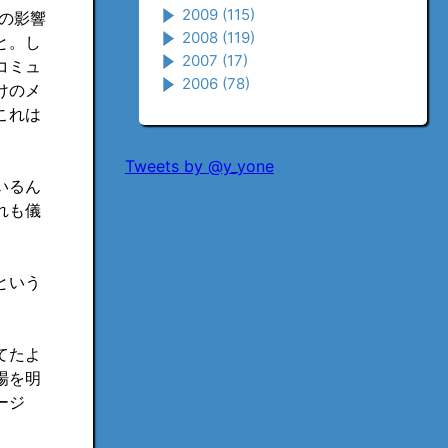
2009
(115)
の影響
2008
(119)
と。し
2007
(17)
コミュ
2006
(78)
けのメ
これは
Tweets by @y_yone
いるん
れも儀
という
てたよ
場を明
ージ