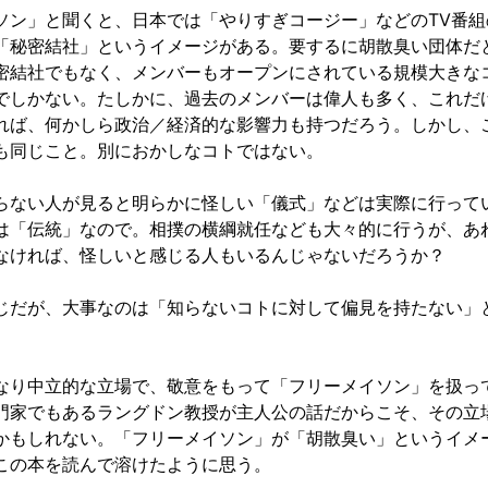
ソン」と聞くと、日本では「やりすぎコージー」などのTV番組
「秘密結社」というイメージがある。要するに胡散臭い団体だ
密結社でもなく、メンバーもオープンにされている規模大きな
でしかない。たしかに、過去のメンバーは偉人も多く、これだ
れば、何かしら政治／経済的な影響力も持つだろう。しかし、
も同じこと。別におかしなコトではない。
らない人が見ると明らかに怪しい「儀式」などは実際に行って
は「伝統」なので。相撲の横綱就任なども大々的に行うが、あ
なければ、怪しいと感じる人もいるんじゃないだろうか？
じだが、大事なのは「知らないコトに対して偏見を持たない」
。
なり中立的な立場で、敬意をもって「フリーメイソン」を扱っ
門家でもあるラングドン教授が主人公の話だからこそ、その立
かもしれない。「フリーメイソン」が「胡散臭い」というイメ
この本を読んで溶けたように思う。