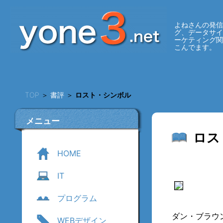
よねさんの発信
グ、データサ
ーケティング
こんでます。
TOP
＞
書評
＞
ロスト・シンボル
メニュー
ロス
HOME
IT
プログラム
ダン・ブラウ
WEBデザイン