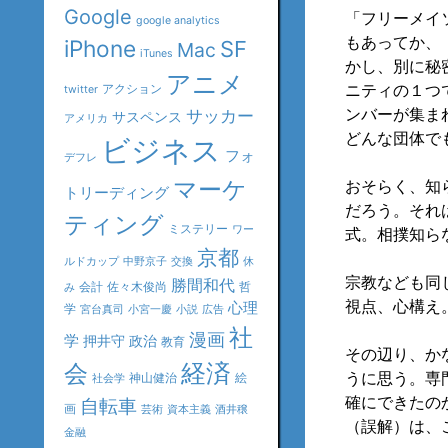
Google
「フリーメイ
google analytics
もあってか、
iPhone
SF
Mac
iTunes
かし、別に秘
アニメ
ニティの１つ
アクション
twitter
ンバーが集ま
サッカー
サスペンス
アメリカ
どんな団体で
ビジネス
フォ
デフレ
マーケ
おそらく、知
トリーディング
だろう。それ
ティング
ミステリー
ワー
式。相撲知ら
京都
ルドカップ
中野京子
交換
休
宗教なども同
勝間和代
会計
佐々木俊尚
哲
み
視点、心構え
心理
学
宮台真司
小宮一慶
小説
広告
社
漫画
学
押井守
政治
教育
その辺り、か
会
経済
うに思う。専
神山健治
絵
社会学
確にできたの
自転車
画
芸術
資本主義
酒井穣
（誤解）は、
金融