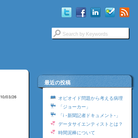
最近の投稿
010/03/26
オピオイド問題から考える病理
「ジョーカー」
「i -新聞記者ドキュメント-」
データサイエンティストとは？
時間泥棒について