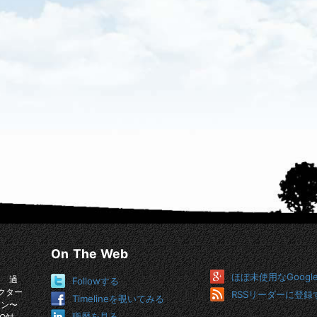
On The Web
ほぼ未使用なGoogl
。 過
Followする
クター
RSSリーダーに登録
Timelineを覗いてみる
イン〜
職歴を見る